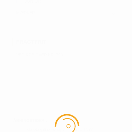
JUNIOR
MÆRKER
FRAGTFRIT
VED KØB OVER KR. 700
ÅBNINGSTIDER :
Mandag til torsdag kl. 10.00 – 16.00