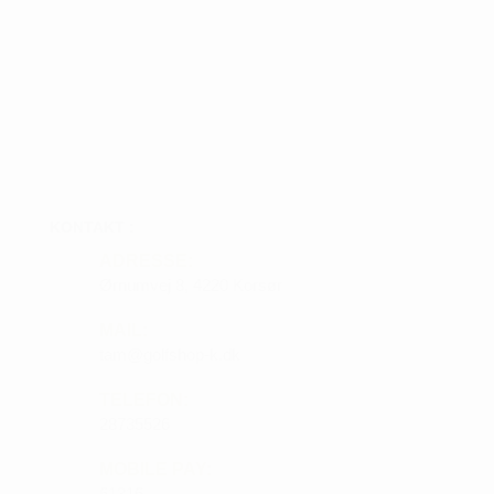
KONTAKT :
ADRESSE:
Ørnumvej 8, 4220 Korsør
MAIL:
tam@golfshop-k.dk
TELEFON:
28735526
MOBILE PAY:
61316