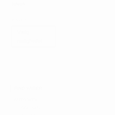
JUNIOR
kr.
559,00
Dette
vare
Vælg
har
muligheder
flere
varianter.
Mulighederne
kan
vælges
på
varesiden
FIND VARER
KATEGORIER
GOLFSKO