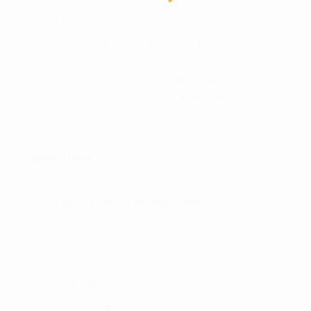
Fredag kl. 10.00 – 15.00
Lørdag og søndag kl. 9.00 – 14.00
Åbningstider er afhængig af spillere på GolfBox,
samt vind & vejr forhold. Der kan derfor åbnes
eller lukkes før de angivne tidspunkter.
GODE LINKS :
Kundeklubben
Del din betaling op med Anyday
Gallerier
Hole in One præmiemodtagere
Om os
Min blog
Cookie- og privatlivspolitik