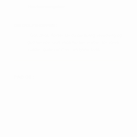
Handelsbetingelser
OM GOLFSHOPPEN :
I Golf Shop Korsør får du personlig vejledning og
god service. Golf shop Korsør skaber, for vores
kunder, gode rammer i en fysisk butik.
FIND OS :