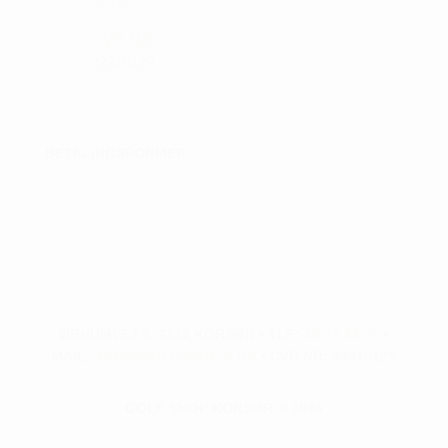
CVR NR:
33310129
BETALINGSFORMER :
ØRNUMVEJ 8, 4220 KORSØR • TLF:
28 73 55 26
•
MAIL:
TAM@GOLFSHOP-K.DK
• CVR NR: 33310129
GOLF SHOP KORSØR © 2026