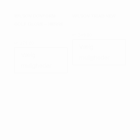
WILSON CONFORM
WILSON TRIAD NEW
GOLF GLOVE – HERRE
kr.
349,00
Dette
kr.
179,00
Vælg
Dette
vare
Vælg
vare
har
muligheder
har
flere
muligheder
flere
variant
varianter.
Muligh
Mulighederne
kan
kan
vælges
vælges
på
på
varesi
varesiden