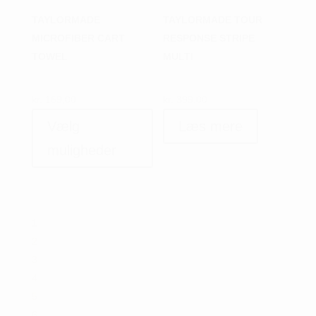
TAYLORMADE
TAYLORMADE TOUR
MICROFIBER CART
RESPONSE STRIPE
TOWEL
MULTI
kr.
169,00
kr.
399,00
Dette
Vælg
Læs mere
vare
har
muligheder
flere
varianter.
Mulighederne
kan
1
vælges
2
på
3
varesiden
4
5
6