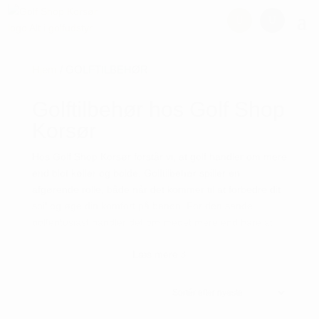
Hjem
/ GOLFTILBEHØR
Golftilbehør hos Golf Shop
Korsør
Hos Golf Shop Korsør forstår vi, at golf handler om mere
end blot køller og bolde. Golftilbehør spiller en
afgørende rolle, både når det kommer til at forbedre dit
spil og øge din komfort på banen. For den sande
golfentusiast handler det om meget mere end bare at
slå til en bold. Golf er en livsstil, en passion, der kræver
Læs mere
præcision, taktik og det rigtige udstyr. Vores omfattende
3
udvalg af golftilbehør er nøje udvalgt for at
imødekomme behovene hos både den professionelle
golfer og den entusiastiske amatør.