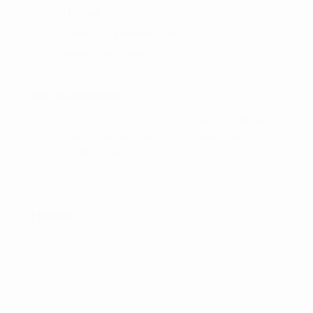
Min blog
Cookie- og privatlivspolitik
Handelsbetingelser
OM GOLFSHOPPEN :
I Golf Shop Korsør får du personlig vejledning og
god service. Golf shop Korsør skaber, for vores
kunder, gode rammer i en fysisk butik.
FIND OS :