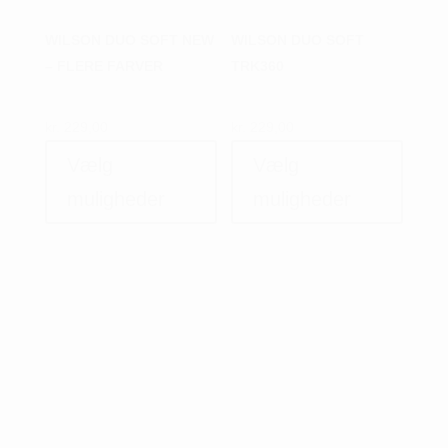
WILSON DUO SOFT NEW
WILSON DUO SOFT
– FLERE FARVER
TRK360
kr.
229,00
kr.
229,00
Dette
Dette
Vælg
Vælg
vare
vare
har
har
muligheder
muligheder
flere
flere
varianter.
variant
Mulighederne
Muligh
kan
kan
vælges
vælges
på
på
varesiden
varesi