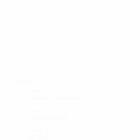
KONTAKT :
ADRESSE:
Ørnumvej 8, 4220 Korsør
MAIL:
tam@golfshop-k.dk
TELEFON:
28735526