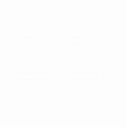
Beskyt dig mod solens skarpe stråler eller en uventet
regnbyge med vores udvalg af robuste
golfparaplyer
.
Designet specifikt til brug på golfbanen, er vores
paraplyer lette, holdbare og lette at åbne med én hånd.
Derudover er de skridsikre på håndtaget, så de nemt
kan holdes i alt slags vejr. Find din nye golf paramply fra
VINTERMÅTTE TIL GOLF
BUSHNELL A1-SLOPE
Ping, Wilson eller Srixon hos Golfshop Korsør.
MED 1 TEE
KIKKERT
Glem ikke en paraplyholder til din golf paraply. En
paraplyholder gør det nemt at sætte paraplyen fast på
kr.
199,00
kr.
2.499,00
din golfvogn, og gør at du kan stå i lå eller skygge, eller
blot have et nemt sted at placere din paraply mellem
Tilføj til kurv
Læs mere
slagene. De fleste paraply holdere er justerbarer så du
kan tilrette både højden og vinklen på den. Vær
opmærksom på at finde en paraplyholder der passer til
lige netop din golftaske og vogn.
Golfhåndklæder
Et godt
golfhåndklæde
hjælper dig med at holde udstyret
rent og tørt, og det er uundværligt på banen. Vores