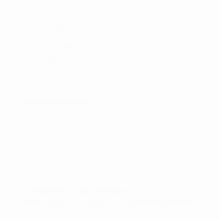
MOBILE PAY:
61316
CVR NR:
33310129
BETALINGSFORMER :
ØRNUMVEJ 8, 4220 KORSØR • TLF:
28 73 55 26
•
MAIL:
TAM@GOLFSHOP-K.DK
• CVR NR: 33310129