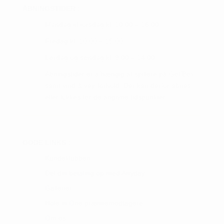
ÅBNINGSTIDER :
Mandag til torsdag kl. 10.00 – 16.00
Fredag kl. 10.00 – 15.00
Lørdag og søndag kl. 9.00 – 14.00
Åbningstider er afhængig af spillere på GolfBox,
samt vind & vejr forhold. Der kan derfor åbnes
eller lukkes før de angivne tidspunkter.
GODE LINKS :
Kundeklubben
Del din betaling op med Anyday
Gallerier
Hole in One præmiemodtagere
Om os