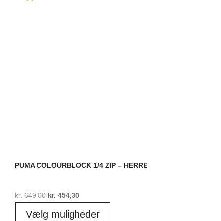
kan
vælges
på
varesiden
PUMA COLOURBLOCK 1/4 ZIP – HERRE
Den
Den
kr.
649,00
kr.
454,30
oprindelige
aktuelle
Dette
Vælg muligheder
pris
pris
vare