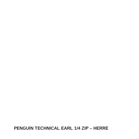
flere
varianter.
Mulighederne
kan
vælges
på
varesiden
PENGUIN TECHNICAL EARL 1/4 ZIP – HERRE