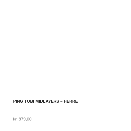
flere
varianter.
Mulighederne
kan
vælges
på
varesiden
PING TOBI MIDLAYERS – HERRE
kr.
879,00
Dette
vare