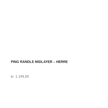
varesiden
PING RANDLE MIDLAYER – HERRE
kr.
1.199,00
Dette
vare
har
flere
varianter.