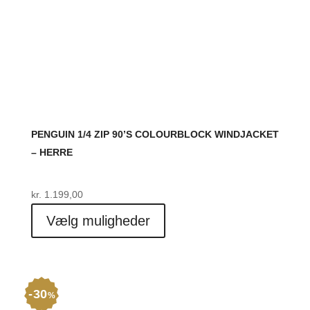
PENGUIN 1/4 ZIP 90’S COLOURBLOCK WINDJACKET
– HERRE
kr.
1.199,00
Dette
Vælg muligheder
vare
har
flere
varianter.
30
Mulighederne
%