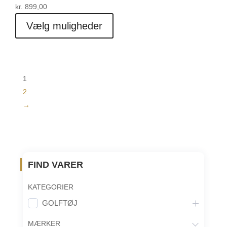
kr.
899,00
Dette
Vælg muligheder
vare
har
flere
varianter.
1
Mulighederne
2
kan
→
vælges
på
varesiden
FIND VARER
KATEGORIER
GOLFTØJ
MÆRKER