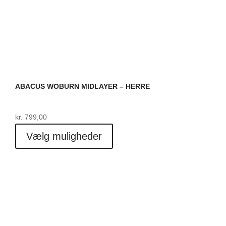
ABACUS WOBURN MIDLAYER – HERRE
kr.
799,00
Dette
Vælg muligheder
vare
har
flere
varianter.
Mulighederne
kan
vælges