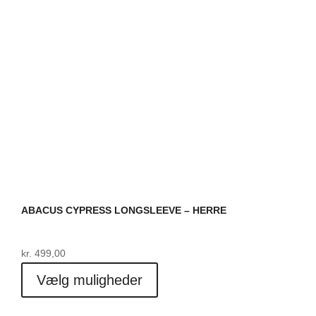
næste golf køb.
på
varesiden
ABACUS CYPRESS LONGSLEEVE – HERRE
kr.
499,00
Dette
Vælg muligheder
vare
har