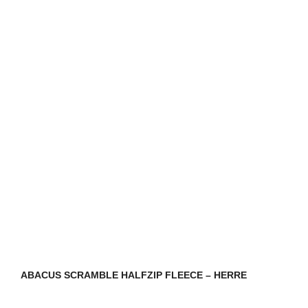
varianter.
Mulighederne
kan
vælges
på
varesiden
ABACUS SCRAMBLE HALFZIP FLEECE – HERRE