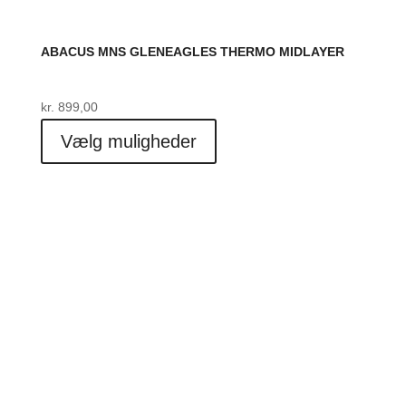
ABACUS MNS GLENEAGLES THERMO MIDLAYER
kr.
899,00
Dette
Vælg muligheder
vare
har
flere
varianter.
Mulighederne
kan
vælges
på
varesiden