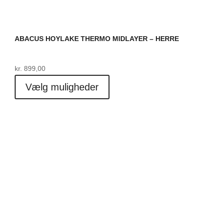
ABACUS HOYLAKE THERMO MIDLAYER – HERRE
kr.
899,00
Dette
Vælg muligheder
vare
har
flere
varianter.
Mulighederne
kan
vælges
på
varesiden