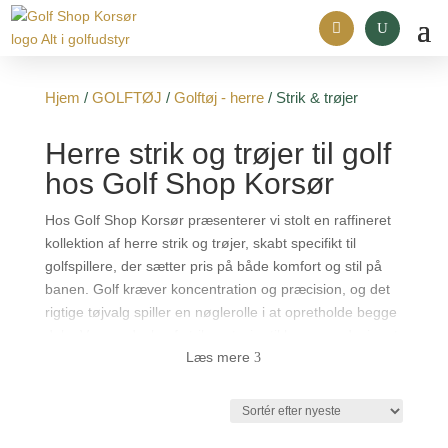
Hjem
/
GOLFTØJ
/
Golftøj - herre
/ Strik & trøjer
Herre strik og trøjer til golf
hos Golf Shop Korsør
Hos Golf Shop Korsør præsenterer vi stolt en raffineret
kollektion af herre strik og trøjer, skabt specifikt til
golfspillere, der sætter pris på både komfort og stil på
banen. Golf kræver koncentration og præcision, og det
rigtige tøjvalg spiller en nøglerolle i at opretholde begge
dele. Vores udvalg af strik og trøjer til herrer er designet
Læs mere
til at levere ydeevne, varme og stil, hvilket gør dem til en
3
essentiel del af enhver golfspillers garderobe.
Vejret kan hurtigt skifte, og især i ydersæsonerne kan
der komme sol eller regn lige pludseligt, og der er en