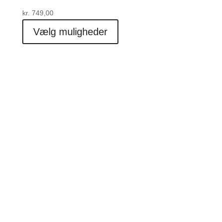
kr.
749,00
Dette
Vælg muligheder
vare
har
flere
varianter.
Mulighederne
kan
vælges
på
varesiden