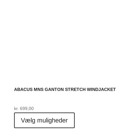
på
varesiden
ABACUS MNS GANTON STRETCH WINDJACKET
kr.
699,00
Dette
Vælg muligheder
vare
har
flere