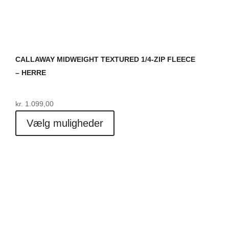
CALLAWAY MIDWEIGHT TEXTURED 1/4-ZIP FLEECE
– HERRE
kr.
1.099,00
Dette
Vælg muligheder
vare
har
flere
varianter.
Mulighederne
kan
vælges
på