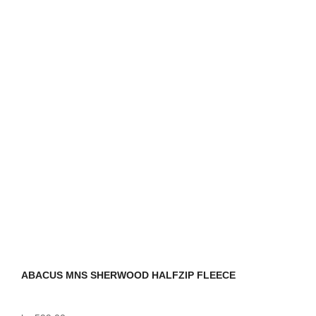
har
flere
varianter.
Mulighederne
kan
vælges
på
varesiden
ABACUS MNS SHERWOOD HALFZIP FLEECE