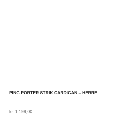
Mulighederne
kan
vælges
på
varesiden
PING PORTER STRIK CARDIGAN – HERRE
kr.
1.199,00
Dette
vare
har