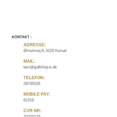
KONTAKT :
ADRESSE:
Ørnumvej 8, 4220 Korsør
MAIL:
tam@golfshop-k.dk
TELEFON:
28735526
MOBILE PAY:
61316
CVR NR:
33310129