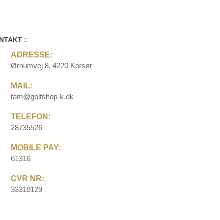
NTAKT :
ADRESSE:
Ørnumvej 8, 4220 Korsør
MAIL:
tam@golfshop-k.dk
TELEFON:
28735526
MOBILE PAY:
61316
CVR NR:
33310129