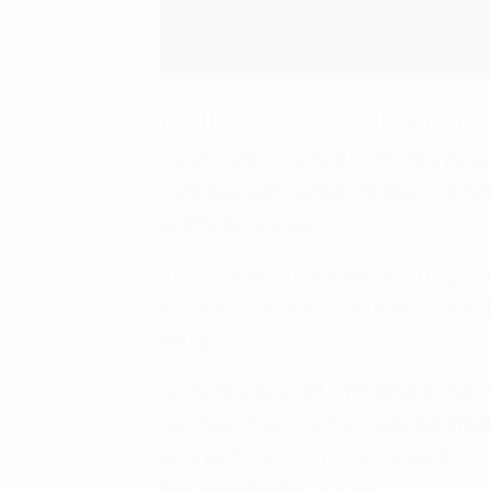
Fællesskab og opbakning: 
I Korsør Golf Klub er det ikke kun talen
engagerede fællesskab.
Forældrene spille
udvikle sig og trives.
Denne dedikation fra forældrene er afgøren
motivation til at yde deres bedste.
Det er 
særligt.
For at anerkende og fejre juniorholdets
August og Valdemar med personligt tilpa
bære
spillernes navne
– en personlig og 
Duo Soft golfbolde –
klik her
.