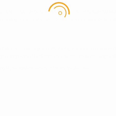
bbens unge talenter og ser frem til at følge deres fortsatte udvik
pbakning fra hele klubfællesskabet, at vi sammen skaber en
å Danmarks Turneringen er forventningerne høje for Korsør Golf
er vigtigheden af lokal støtte og kvalitetsudstyr i udviklingen af
 til juniorgolfere, besøg os i vores fysiske butik.