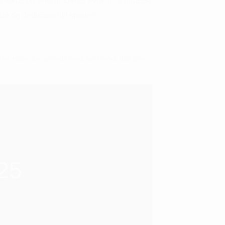
e fokus og energi.
Deres evne til at tilpasse
e og dedikation til sporten.
kke ryste.
De spillede med stort mod, disciplin
25