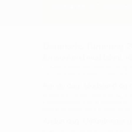
DANMARKS TURNERI
27. maj 2025
Blogindlæg
,
Wilson
Danmarks Turnering 202
En weekend med talent, vil
Danmarks Turnering 2025 weekenden 24. og 25. 
Zoran, Mica, August og Valdemar, leverede to 
Første dag: Modstand og 
På Danmarks turneringen 2025 første dag stod j
bemærkelsesværdig styrke.
Et højdepunkt var Z
birdie.
Denne indsats førte til en samlet sejr fo
Anden dag: Udfordringer 