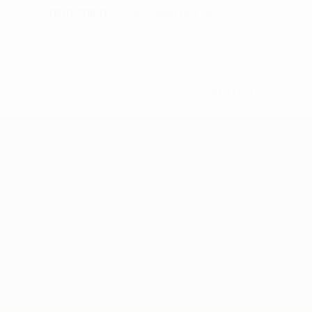
TRUSTPILOT
–
SE ANMELDELSERNE
HER!
GOLFTILBEHØR
GOLFVOGNE
GOLFBAGS
G
INSPIRATION