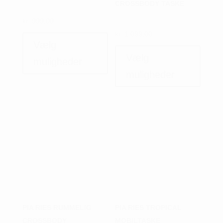
CROSSBODY TASKE
kr.
999,00
Dette
kr.
1.099,00
vare
Dette
Vælg
har
vare
Vælg
muligheder
flere
har
muligheder
varianter.
flere
Mulighederne
variant
kan
Muligh
vælges
kan
på
vælges
varesiden
på
varesi
PIA RIES RUMMELIG
PIA RIES TROPICAL
CROSSBODY
MOBILTASKE