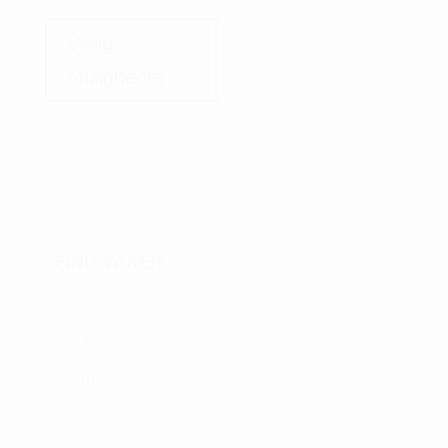
Dette
vare
Vælg
har
muligheder
flere
varianter.
Mulighederne
kan
vælges
på
varesiden
FIND VARER
KATEGORIER
TASKER & PUNGE
MÆRKER