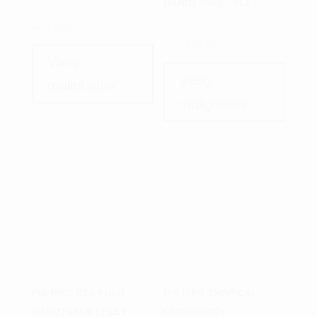
HÅNDTASKE I FLET
kr.
199,00
Dette
kr.
1.599,00
vare
Dette
Vælg
har
vare
Vælg
muligheder
flere
har
muligheder
varianter.
flere
Mulighederne
variant
kan
Muligh
vælges
kan
på
vælges
varesiden
på
varesi
PIA RIES STILFULD
PIA RIES TROPICAL
HÅNDTASKE I FLET
CROSSBODY