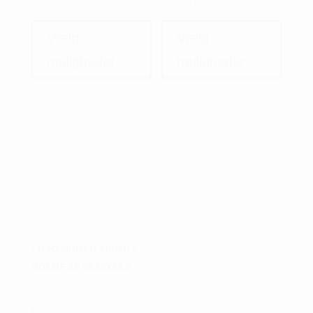
kr.
329,00
kr.
199,00
Dette
Dette
vare
vare
Vælg
Vælg
har
har
muligheder
muligheder
flere
flere
varianter.
variant
Mulighederne
Muligh
kan
kan
vælges
vælges
på
på
varesiden
varesi
LB HANDBAG M/GOLF
BOLDE 16,5X29X12,5
kr.
559,00