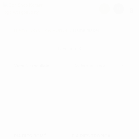
Hjem
/
TASKER & PUNGE
/ Dame tasker
Læs mere
3
Sorteret
Viser 15 resultater
efter
seneste
PIA RIES BOMÉ
PIA RIES TROPICAL