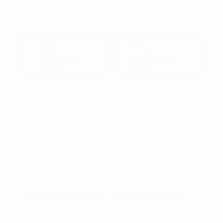
kr.
849,00
kr.
1.599,00
Dette
Dette
vare
vare
Vælg
Vælg
har
har
muligheder
muligheder
flere
flere
varianter.
variant
Mulighederne
Muligh
kan
kan
vælges
vælges
på
på
varesiden
varesi
LB PUNG/TASKE M/REM
LB MØNT/TEE PUNG