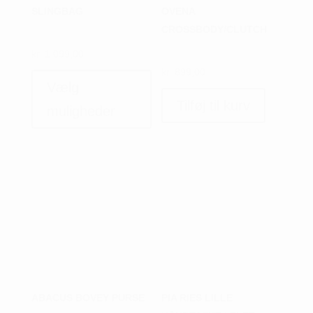
SLINGBAG
OVENA
CROSSBODY/CLUTCH
kr.
1.099,00
Dette
kr.
899,00
vare
Vælg
har
Tilføj til kurv
muligheder
flere
varianter.
Mulighederne
kan
vælges
på
varesiden
ABACUS BOVEY PURSE
PIA RIES LILLE