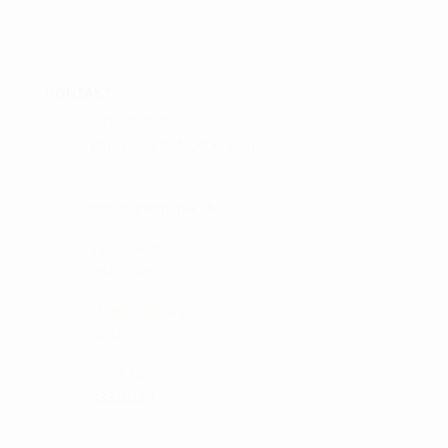
KONTAKT :
ADRESSE:
Ørnumvej 8, 4220 Korsør
MAIL:
tam@golfshop-k.dk
TELEFON:
28735526
MOBILE PAY:
61316
CVR NR:
33310129