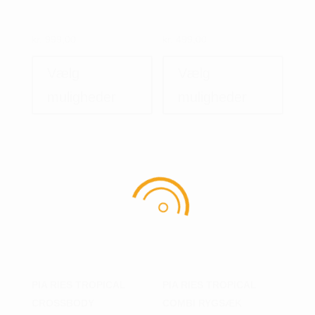
kr.
999,00
kr.
499,00
Dette
Dette
vare
vare
Vælg
Vælg
har
har
muligheder
muligheder
flere
flere
varianter.
variant
Mulighederne
Muligh
kan
kan
vælges
vælges
på
på
varesiden
varesi
PIA RIES TROPICAL
PIA RIES TROPICAL
CROSSBODY
COMBI RYGSÆK