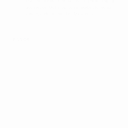
I Golf Shop Korsør får du personlig vejledning og
god service. Golf shop Korsør skaber, for vores
kunder, gode rammer i en fysisk butik.
FIND OS :