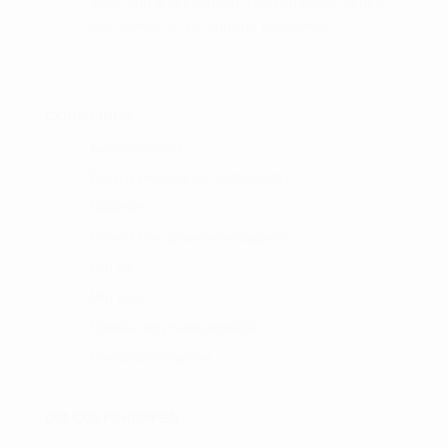
samt vind & vejr forhold. Der kan derfor åbnes
eller lukkes før de angivne tidspunkter.
GODE LINKS :
Kundeklubben
Del din betaling op med Anyday
Gallerier
Hole in One præmiemodtagere
Om os
Min blog
Cookie- og privatlivspolitik
Handelsbetingelser
OM GOLFSHOPPEN :