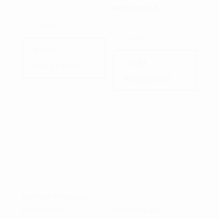
M/OVERSLAG
kr.
1.499,00
Dette
kr.
999,00
vare
Dette
Vælg
har
vare
Vælg
muligheder
flere
har
muligheder
varianter.
flere
Mulighederne
variant
kan
Muligh
vælges
kan
på
vælges
varesiden
på
varesi
PIA RIES TROPICAL
CROSSBODY
PIA RIES LILLE