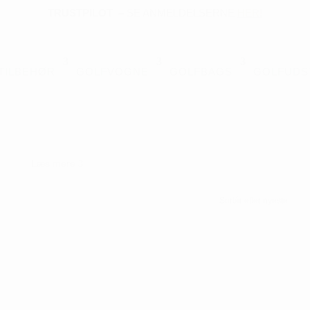
TRUSTPILOT
–
SE ANMELDELSERNE
HER!
TILBEHØR
GOLFVOGNE
GOLFBAGS
GOLFUDS
Læs mere
3