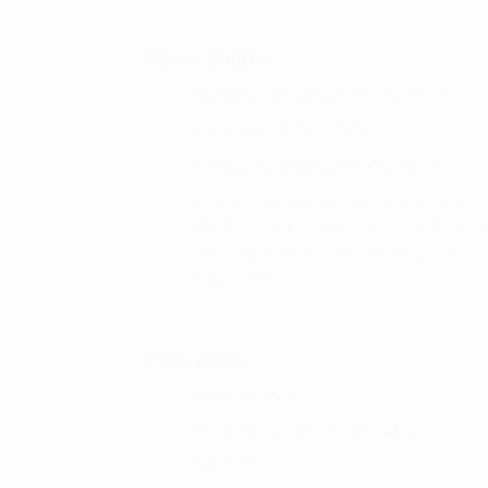
varesiden
ÅBNINGSTIDER :
Mandag til torsdag kl. 10.00 – 16.00
Fredag kl. 10.00 – 15.00
Lørdag og søndag kl. 9.00 – 14.00
Åbningstider er afhængig af spillere på
GolfBox, samt vind & vejr forhold. Der kan
derfor åbnes eller lukkes før de angivne
tidspunkter.
GODE LINKS :
Kundeklubben
Del din betaling op med Anyday
Gallerier