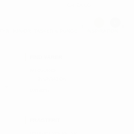
CHECK UD
TYR
JUNIOR
TASKER & PUNGE
INSPIRATION
FIND VARER
KATEGORIER
INSPIRATION
MÆRKER
FRAGTFRIT
VED KØB OVER KR. 700