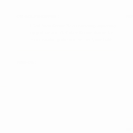
OM GOLFSHOPPEN :
KO
I Golf Shop Korsør får du personlig vejledning
og god service. Golf shop Korsør skaber, for
vores kunder, gode rammer i en fysisk butik.
FIND OS :
BE