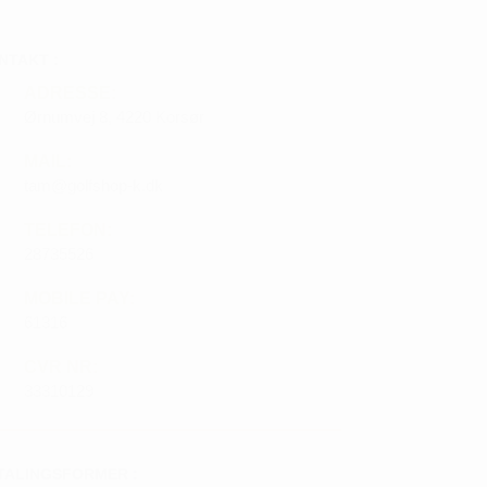
NTAKT :
ADRESSE:
Ørnumvej 8, 4220 Korsør
MAIL:
tam@golfshop-k.dk
TELEFON:
28735526
MOBILE PAY:
61316
CVR NR:
33310129
TALINGSFORMER :