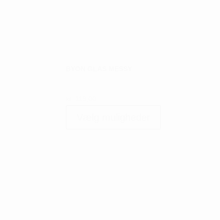
BYON GLAS MESSY
kr.
119,00
Dette
Vælg muligheder
vare
har
flere
varianter.
Mulighederne
kan
vælges
på