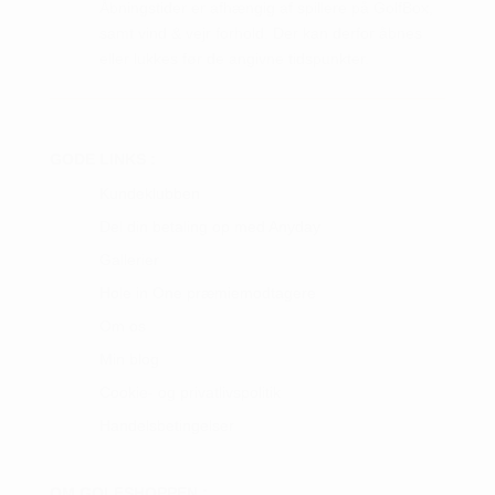
Åbningstider er afhængig af spillere på GolfBox,
samt vind & vejr forhold. Der kan derfor åbnes
eller lukkes før de angivne tidspunkter.
GODE LINKS :
Kundeklubben
Del din betaling op med Anyday
Gallerier
Hole in One præmiemodtagere
Om os
Min blog
Cookie- og privatlivspolitik
Handelsbetingelser
OM GOLFSHOPPEN :