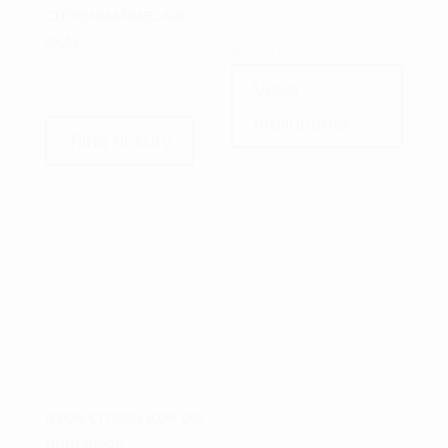
CITRONMARMELADE
SKÅL
kr.
699,00
Dette
Vælg
vare
kr.
239,00
har
muligheder
Tilføj til kurv
flere
variant
Muligh
kan
vælges
på
varesi
BYON CITRON KOP OG
UNDERKOP