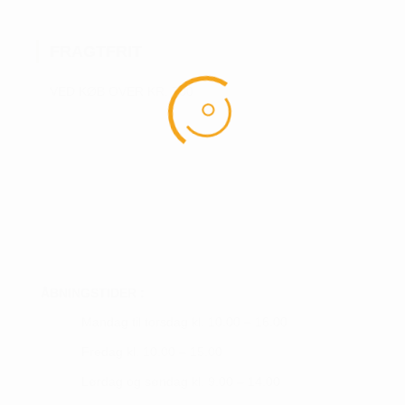
FRAGTFRIT
VED KØB OVER KR. 700
ÅBNINGSTIDER :
Mandag til torsdag kl. 10.00 – 16.00
Fredag kl. 10.00 – 15.00
Lørdag og søndag kl. 9.00 – 14.00