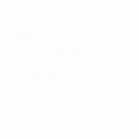
KONTAKT :
ADRESSE:
Ørnumvej 8, 4220 Korsør
MAIL:
tam@golfshop-k.dk
TELEFON:
28735526
MOBILE PAY:
61316
CVR NR:
33310129