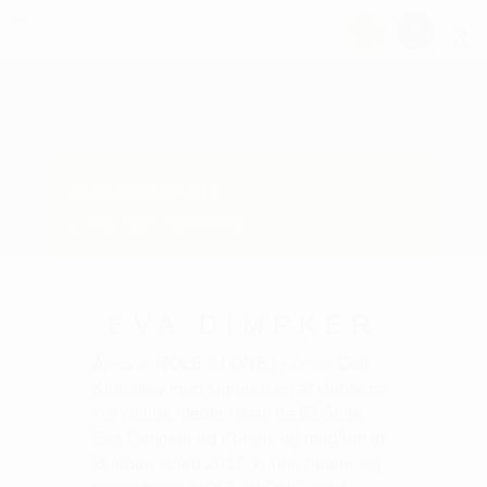
EVA DIMPKER
1. maj 2019
Hole in One
EVA DIMPKER
Årets 3. HOLE IN ONE i Korsør Golf
Klub blev igen signeret en af klubbens
kvindelige medlemmer, da 63-årige
Eva Dimpker fra Korsør, og medlem af
klubben siden 2017, kunne notere sig