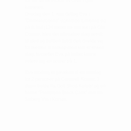
for sin første HOLE IN ONE i golf
karrieren.
Onsdag den 1. maj deltog Eva i
”Dameklubbens” ugentlige turnering og
på 8. hul (124 meter fra rød tee) på Old
Course, blev det ultimative slag sendt
af sted og bolden fandt den direkte vej
fra teested til hulkop med kun et enkelt
slag, hvorefter Eva på hullet kunne
notere sig en scorer på 1.
Eva modtog et gavekort til en middag
for 2 personer på Comwell Korsør, 1
dusin bolde fra Golf Shop Korsør og en
flaske ”Plantation Black Cask” rom fra
Søberg Vin i Korsør.