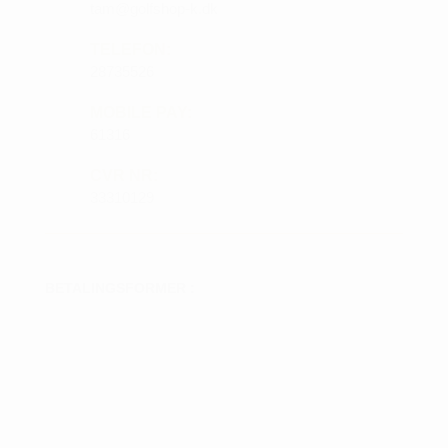
tam@golfshop-k.dk
TELEFON:
28735526
MOBILE PAY:
61316
CVR NR:
33310129
BETALINGSFORMER :