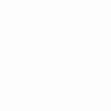
KONTAKT :
ADRESSE:
Ørnumvej 8, 4220 Korsør
MAIL: