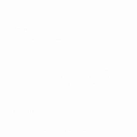
ÅBNINGSTIDER :
Mandag til torsdag kl. 10.00 – 16.00
Fredag kl. 10.00 – 15.00
Lørdag og søndag kl. 9.00 – 14.00
Åbningstider er afhængig af spillere på GolfBox,
samt vind & vejr forhold. Der kan derfor åbnes
eller lukkes før de angivne tidspunkter.
GODE LINKS :
Kundeklubben
Del din betaling op med Anyday