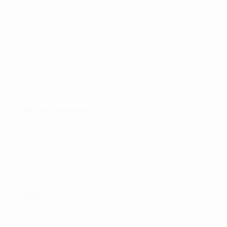
Gallerier
Hole in One præmiemodtagere
Om os
Min blog
Cookie- og privatlivspolitik
Handelsbetingelser
OM GOLFSHOPPEN :
I Golf Shop Korsør får du personlig vejledning og
god service. Golf shop Korsør skaber, for vores
kunder, gode rammer i en fysisk butik.
FIND OS :