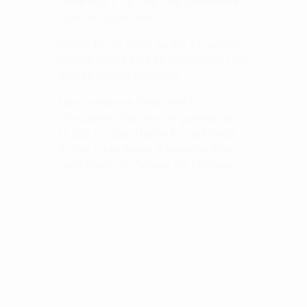
første HOLE IN ONE i sin golfkarriere –
Inge har spillet siden 2012!
På hul 13 (97 meter fra tee 47) på Old
Course kunne Inge se bolden trille i hul
efter sit slag fra teestedet.
Inge modtog en flaske rom fra
Liljecaféen tillige med et gavekort på
kr. 250,-, 1 dusin bolde fra Golf Shop
Korsør og en flaske ”Plantation Rum
Gran Anejo” fra Søberg Vin i Korsør.