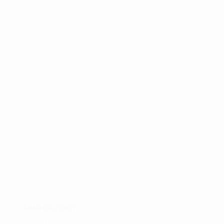
Hole in one på hul 8
ÅBNINGSTIDER :