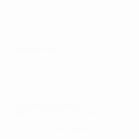
61316
CVR NR:
33310129
BETALINGSFORMER :
ØRNUMVEJ 8, 4220 KORSØR • TLF:
28 73 55 26
•
MAIL:
TAM@GOLFSHOP-K.DK
• CVR NR: 33310129
GOLF SHOP KORSØR © 2026