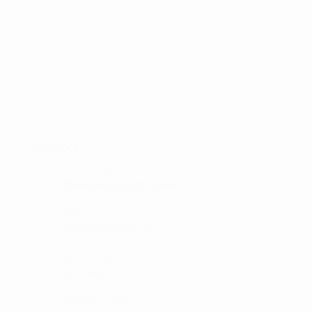
KONTAKT :
ADRESSE:
Ørnumvej 8, 4220 Korsør
MAIL:
tam@golfshop-k.dk
TELEFON:
28735526
MOBILE PAY: