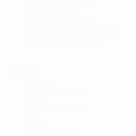
Mandag til torsdag kl. 10.00 – 16.00
Fredag kl. 10.00 – 15.00
Lørdag og søndag kl. 9.00 – 14.00
Åbningstider er afhængig af spillere på GolfBox,
samt vind & vejr forhold. Der kan derfor åbnes
eller lukkes før de angivne tidspunkter.
GODE LINKS :
Kundeklubben
Del din betaling op med Anyday
Gallerier
Hole in One præmiemodtagere
Om os
Min blog
Cookie- og privatlivspolitik