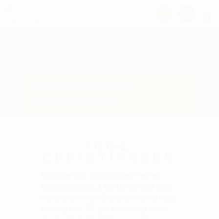
INGE CHRISTIANSEN
15. jun 2022
Hole in One
INGE
CHRISTIANSEN
68-årige Inge Christiansen med et
handicap på 21,1 fra Korsør Golf Klub
og bosiddende i Skælskør, kunne i dag
onsdag den 15. juni notere sig for sin