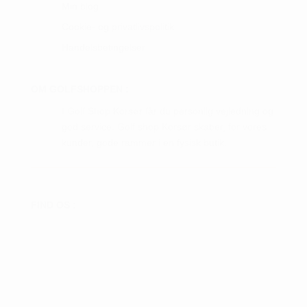
Min blog
Cookie- og privatlivspolitik
Handelsbetingelser
OM GOLFSHOPPEN :
I Golf Shop Korsør får du personlig vejledning og
god service. Golf shop Korsør skaber, for vores
kunder, gode rammer i en fysisk butik.
FIND OS :