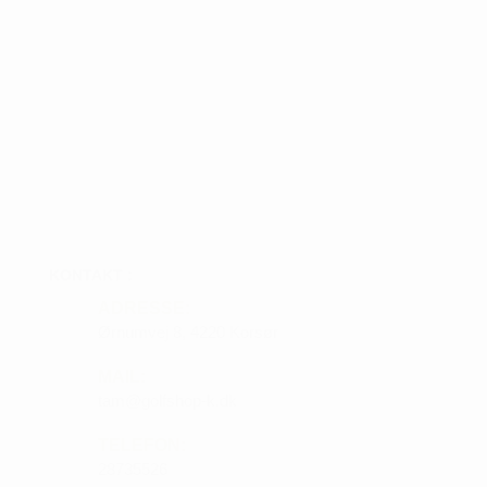
KONTAKT :
ADRESSE:
Ørnumvej 8, 4220 Korsør
MAIL:
tam@golfshop-k.dk
TELEFON:
28735526