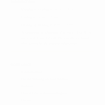
ÅBNINGSTIDER :
Mandag til torsdag kl. 10.00 – 16.00
Fredag kl. 10.00 – 15.00
Lørdag og søndag kl. 9.00 – 14.00
Åbningstider er afhængig af spillere på GolfBox,
samt vind & vejr forhold. Der kan derfor åbnes
eller lukkes før de angivne tidspunkter.
GODE LINKS :
Kundeklubben
Del din betaling op med Anyday
Gallerier
Hole in One præmiemodtagere
Om os