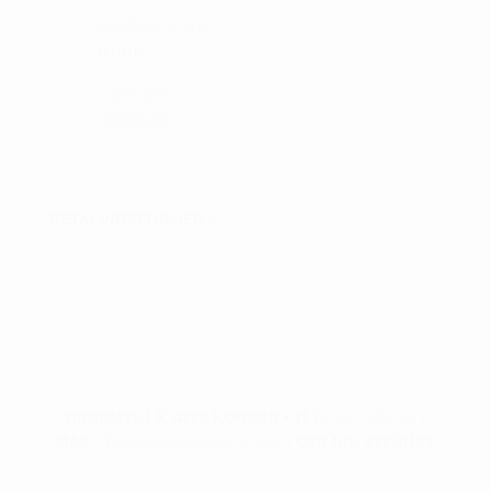
MOBILE PAY:
61316
CVR NR:
33310129
BETALINGSFORMER :
ØRNUMVEJ 8, 4220 KORSØR • TLF:
28 73 55 26
•
MAIL:
TAM@GOLFSHOP-K.DK
• CVR NR: 33310129