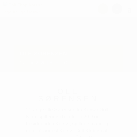
OLE SØRENSEN
17. aug 2020
Hole in One
OLE
SØRENSEN
55-årige Ole Sørensen fra Korsør Golf
Klub, spillende i handicap 20,9 og
bosiddende i Korsør, spillede mandag
den 17. august Korsør Golf Klub en af