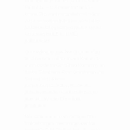
sine ugentlige runder på Old Course.
På hul 16 – 118 meter fra tee 55 –
kunne Ole, som har spillet golf siden
2013, se bolden trille i hul på sit slag
fra teestedet og hermed notere sig for
sin anden HOLE IN ONE i
golfkarrieren.
Ole modtog et gavekort til en middag
for 2 personer på Comwell Korsør, 1
dusin bolde fra Golf Shop Korsør og en
flaske ”Plantation Rum Gran Anejo” fra
Søberg Vin i Korsør.
Korsør Golf Café beværtede alle
tilstedeværende i klubhuset med et
glas whisky efter Ole’s flotte
præstation.
Når sæsonen er ovre deltager Ole i
lodtrækningen med øvrige, der har