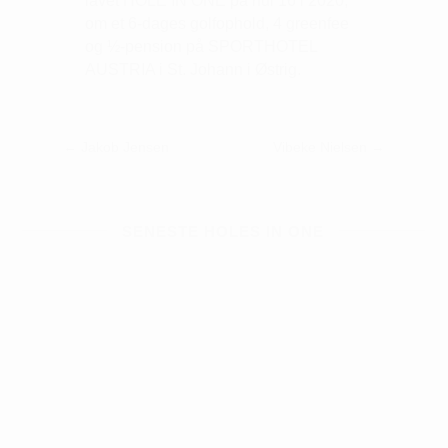
lavet HOLE IN ONE på hul 16 i 2020,
om et 6-dages golfophold, 4 greenfee
og ½-pension på SPORTHOTEL
AUSTRIA i St. Johann i Østrig.
←
Jakob Jensen
Vibeke Nielsen
→
SENESTE HOLES IN ONE