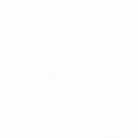
TELEFON:
28735526
MOBILE PAY:
61316
CVR NR:
33310129
BETALINGSFORMER :
ØRNUMVEJ 8, 4220 KORSØR • TLF:
28 73 55 26
•