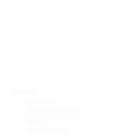
KONTAKT :
ADRESSE:
Ørnumvej 8, 4220 Korsør
MAIL:
tam@golfshop-k.dk