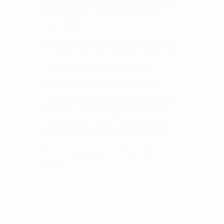
notere sig for sin første HOLE IN ONE i
golfkarrieren – Susanne har spillet
siden 2006.
På hul 8 (128 meter fra tee 47) på Old
Course kunne Susanne se bolden trille
i hul efter sit slag fra teestedet.
Susanne modtog en flaske rom fra
Liljecaféen tillige med et gavekort på
kr. 250,-, 1 dusin bolde fra Golf Shop
Korsør og en flaske ”Plantation Rum
Gran Anejo” fra Søberg Vin i Korsør.
Hul 8 er sponsoreret af Spar Nord
Korsør.