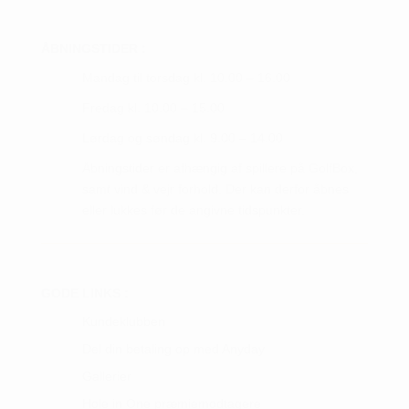
ÅBNINGSTIDER :
Mandag til torsdag kl. 10.00 – 16.00
Fredag kl. 10.00 – 15.00
Lørdag og søndag kl. 9.00 – 14.00
Åbningstider er afhængig af spillere på GolfBox,
samt vind & vejr forhold. Der kan derfor åbnes
eller lukkes før de angivne tidspunkter.
GODE LINKS :
Kundeklubben
Del din betaling op med Anyday
Gallerier
Hole in One præmiemodtagere