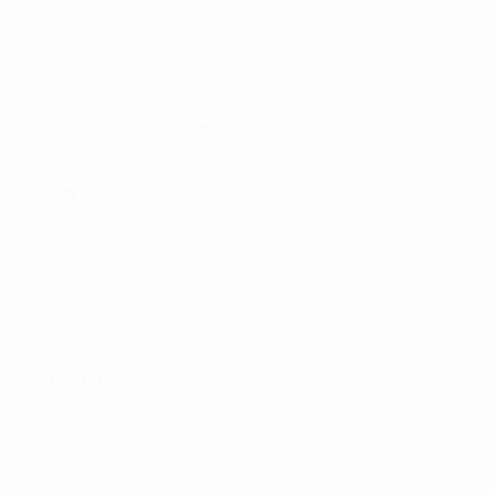
Om os
Min blog
Cookie- og privatlivspolitik
Handelsbetingelser
OM GOLFSHOPPEN :
I Golf Shop Korsør får du personlig vejledning og
god service. Golf shop Korsør skaber, for vores
kunder, gode rammer i en fysisk butik.
FIND OS :