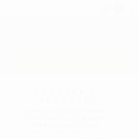
SUSANNE MØLLER PEDERSEN
14. aug 2022
Hole in One
SUSANNE M.
PEDERSEN
68-årige Susanne Møller Pedersen
med et handicap på 38,1 fra Korsør
Golf Klub og bosiddende i Korsør,
kunne i dag søndag den 14. august