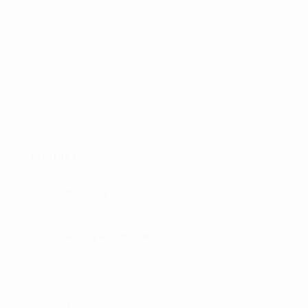
KONTAKT :
ADRESSE:
Ørnumvej 8, 4220 Korsør
MAIL:
tam@golfshop-k.dk
TELEFON:
28735526
MOBILE PAY: