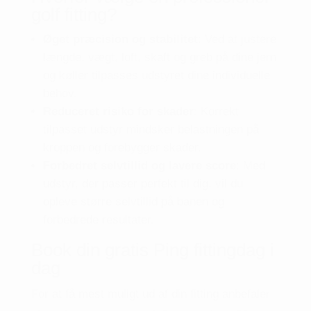
golf fitting?
Øget præcision og stabilitet
:
Ved at justere
længde, vægt, loft, skaft og greb på dine jern
og køller tilpasses udstyret dine individuelle
behov.
Reduceret risiko for skader
:
Korrekt
tilpasset udstyr mindsker belastningen på
kroppen og forebygger skader.
Forbedret selvtillid og lavere score
:
Med
udstyr, der passer perfekt til dig, vil du
opleve større selvtillid på banen og
forbedrede resultater.
Book din gratis Ping fittingdag i
dag
For at få mest muligt ud af din fitting anbefaler