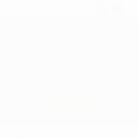
FITTINGDAGE MED
PING
PERSONLIG VEJLEDNING OG
OPMÅLING TIL NYT UDSTYR
BOOK DIN TID HER
Book