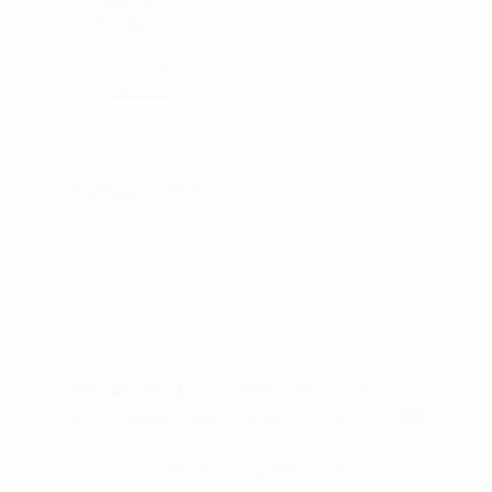
61316
CVR NR:
33310129
BETALINGSFORMER :
ØRNUMVEJ 8, 4220 KORSØR • TLF:
28 73 55 26
•
MAIL:
TAM@GOLFSHOP-K.DK
• CVR NR: 33310129
GOLF SHOP KORSØR © 2026