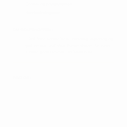
Cookie- og privatlivspolitik
Handelsbetingelser
OM GOLFSHOPPEN :
I Golf Shop Korsør får du personlig vejledning og
god service. Golf shop Korsør skaber, for vores
kunder, gode rammer i en fysisk butik.
FIND OS :