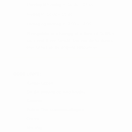
Mandag til torsdag kl. 10.00 – 16.00
Fredag kl. 10.00 – 15.00
Lørdag og søndag kl. 9.00 – 14.00
Åbningstider er afhængig af spillere på GolfBox,
samt vind & vejr forhold. Der kan derfor åbnes
eller lukkes før de angivne tidspunkter.
GODE LINKS :
Kundeklubben
Del din betaling op med Anyday
Gallerier
Hole in One præmiemodtagere
Om os
Min blog