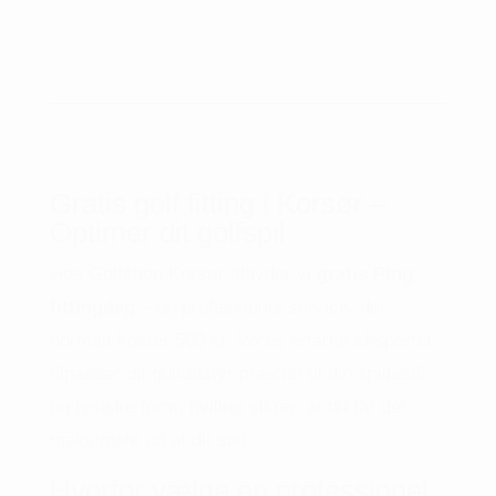
Gratis golf fitting i Korsør –
Optimer dit golfspil
Hos Golfshop Korsør tilbyder vi
gratis Ping
fittingdag
– en professionel service, der
normalt koster 500 kr.
Vores erfarne eksperter
tilpasser dit golfudstyr præcist til din spillestil
og fysiske form, hvilket sikrer, at du får det
maksimale ud af dit spil.
Hvorfor vælge en professionel