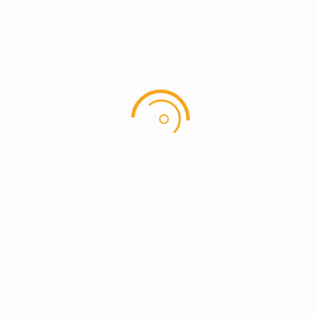
vi, at du varmer op med dit eget udstyr 30
minutter før din aftale.
Bemærk, at der kan
være ventetid, så vi opfordrer til at booke i god
tid.
Fordele ved medlemskab i
vores kundeklub
Som medlem af vores
KUNDEKLUB
får du
adgang til eksklusive fordele, herunder bonus
på dine køb og tidlig adgang til særlige
arrangementer.
ÅBNINGSTIDER :