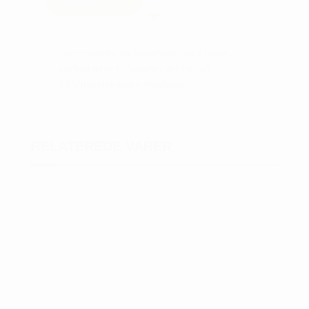
Beskrivelse
Lommelærke fra Sagaform i sjov facon,
perfekt gave til manden der har alt.
Påfyldningstragten medfølger.
RELATEREDE VARER