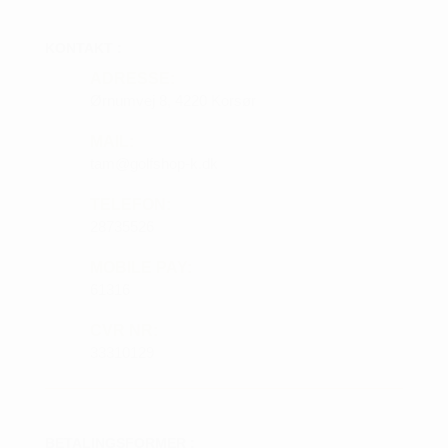
KONTAKT :
ADRESSE:
Ørnumvej 8, 4220 Korsør
MAIL:
tam@golfshop-k.dk
TELEFON:
28735526
MOBILE PAY:
61316
CVR NR:
33310129
BETALINGSFORMER :