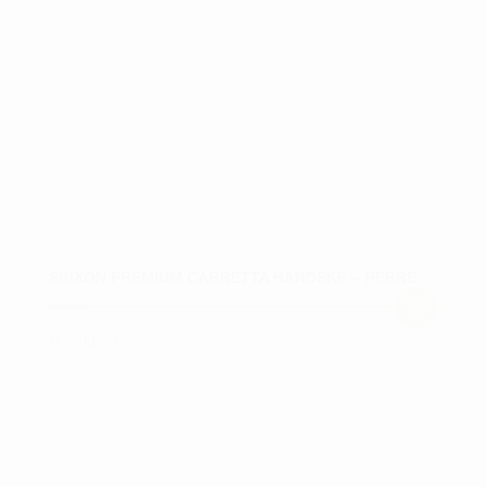
SRIXON PREMIUM CABRETTA HANDSKE – HERRE
kr.
199,00
Dette
vare
har
flere
varianter.