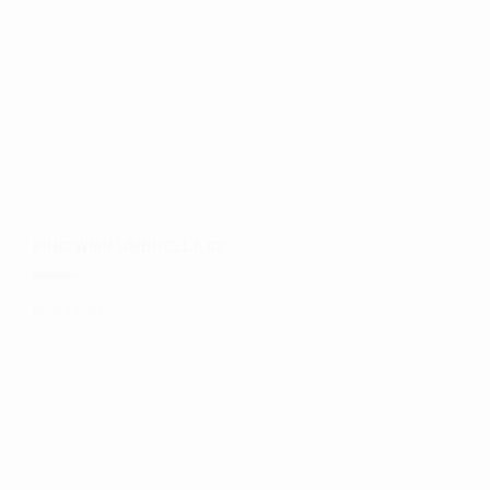
på
varesiden
PING WMN UMBRELLA 62”
kr.
539,00