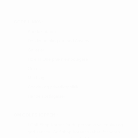
GODE LINKS :
Kundeklubben
Del din betaling op med Anyday
Gallerier
Hole in One præmiemodtagere
Om os
Min blog
Cookie- og privatlivspolitik
Handelsbetingelser
OM GOLFSHOPPEN :
I Golf Shop Korsør får du personlig vejledning og
god service. Golf shop Korsør skaber, for vores