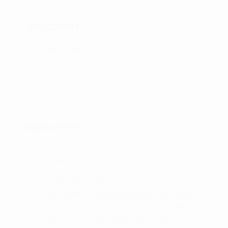
Mulighederne
kan
FRAGTFRIT
vælges
på
VED KØB OVER KR. 700
varesiden
ÅBNINGSTIDER :
Mandag til torsdag kl. 10.00 – 16.00
Fredag kl. 10.00 – 15.00
Lørdag og søndag kl. 9.00 – 14.00
Åbningstider er afhængig af spillere på GolfBox,
samt vind & vejr forhold. Der kan derfor åbnes
eller lukkes før de angivne tidspunkter.