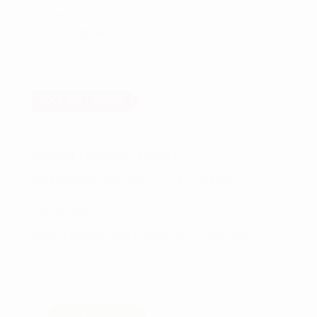
13 cl.
11 x 3 x 10 cm
IKKE PÅ LAGER
VARENUMMER (SKU):
100593
KATEGORIER:
DIVERSE
,
GOLFTILBEHØR
,
SAGAFORM
TAGS:
DIVERSE
,
GOLFTILBEHØR
,
SAGAFORM