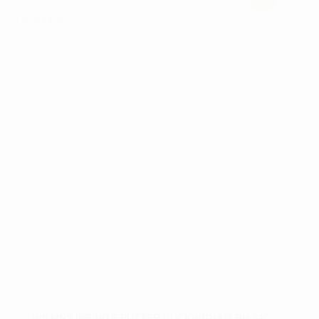
kr.
399,00
WS MNS INFINITE PUTTER BUCKINGHAM RH 34”