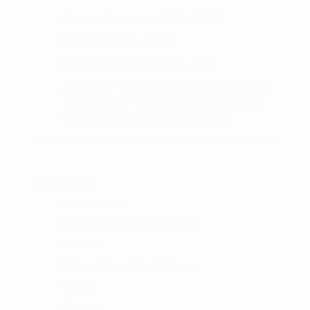
Mandag til torsdag kl. 10.00 – 16.00
Fredag kl. 10.00 – 15.00
Lørdag og søndag kl. 9.00 – 14.00
Åbningstider er afhængig af spillere på GolfBox,
samt vind & vejr forhold. Der kan derfor åbnes
eller lukkes før de angivne tidspunkter.
GODE LINKS :
Kundeklubben
Del din betaling op med Anyday
Gallerier
Hole in One præmiemodtagere
Om os
Min blog