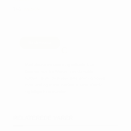
TAG:
WILSON
Beskrivelse
Med denne klassiske og stilfulde Tour
Bearnie hue fra Wilson, kan du holde
kulden i skak. Beskytter dine ører og hoved
mod vind og kulde, perfekt til sene efterår
og tidlige forårsrunder.
RELATEREDE VARER