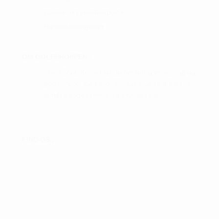
Cookie- og privatlivspolitik
Handelsbetingelser
OM GOLFSHOPPEN :
I Golf Shop Korsør får du personlig vejledning og
god service. Golf shop Korsør skaber, for vores
kunder, gode rammer i en fysisk butik.
FIND OS :