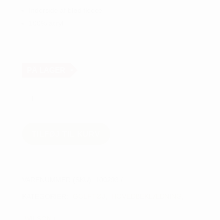
Inderside af blød fleece
100% acryl
PÅ LAGER
WS
TOUR
BEANIE
HUE
TILFØJ TIL KURV
M/KVAST
antal
VARENUMMER (SKU):
100293
KATEGORIER:
GOLFTØJ
,
HOVEDBEKLÆDNING
,
WILSON