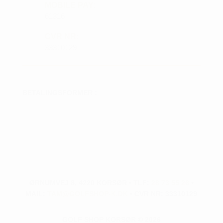
MOBILE PAY:
61316
CVR NR:
33310129
BETALINGSFORMER :
ØRNUMVEJ 8, 4220 KORSØR • TLF:
28 73 55 26
•
MAIL:
TAM@GOLFSHOP-K.DK
• CVR NR: 33310129
GOLF SHOP KORSØR © 2026