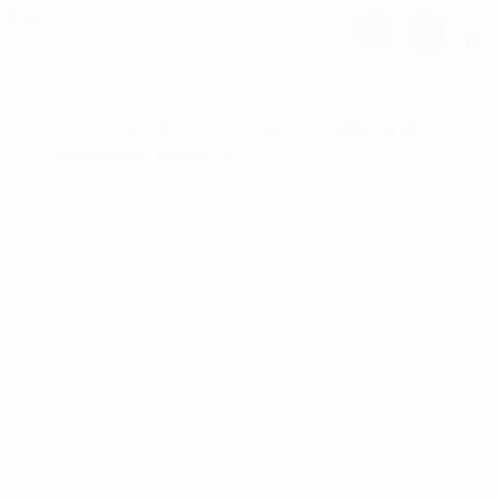
Hjem
/
GOLFTØJ
/
Hovedbeklædning
/ WS TOUR
BEANIE HUE M/KVAST