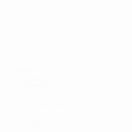
KONTAKT :
ADRESSE:
Ørnumvej 8, 4220 Korsør
MAIL:
tam@golfshop-k.dk
TELEFON:
28735526