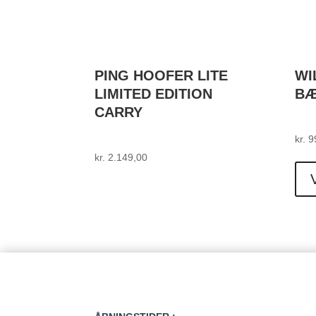
PING HOOFER LITE
WI
LIMITED EDITION
BÆ
CARRY
kr.
9
kr.
2.149,00
Dette
vare
har
flere
varianter.
Mulighederne
kan
vælges
på