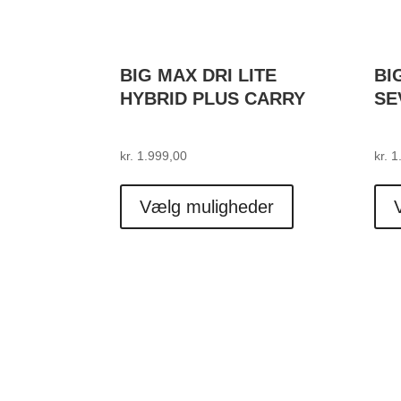
BIG MAX DRI LITE
BI
HYBRID PLUS CARRY
SE
kr.
1.999,00
kr.
1.
Dette
vare
Vælg muligheder
har
flere
varianter.
Mulighederne
kan
vælges
på
varesiden