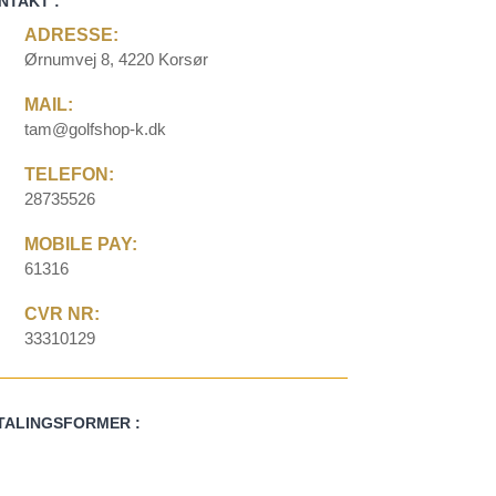
NTAKT :
ADRESSE:
Ørnumvej 8, 4220 Korsør
MAIL:
tam@golfshop-k.dk
TELEFON:
28735526
MOBILE PAY:
61316
CVR NR:
33310129
TALINGSFORMER :