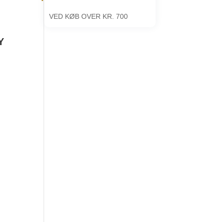
VED KØB OVER KR. 700
Y
Dette
vare
har
flere
varianter.
Mulighederne
kan
vælges
på
varesiden