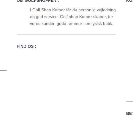
OM GOLFSHOPPEN :
KO
I Golf Shop Korsør får du personlig vejledning
og god service. Golf shop Korsør skaber, for
vores kunder, gode rammer i en fysisk butik.
FIND OS :
BE