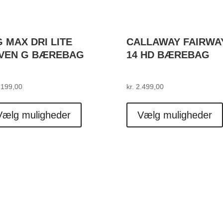
G MAX DRI LITE
CALLAWAY FAIRWA
VEN G BÆREBAG
14 HD BÆREBAG
199,00
kr.
2.499,00
Dette
vare
Vælg muligheder
Vælg muligheder
har
flere
varianter.
Mulighederne
kan
vælges
på
varesiden