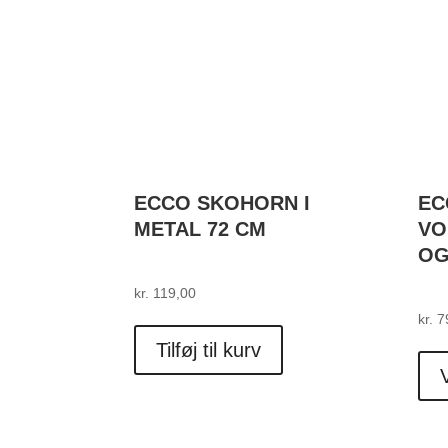
vælges
på
varesiden
ECCO SKOHORN I
EC
METAL 72 CM
VO
OG
kr.
119,00
kr.
7
Tilføj til kurv