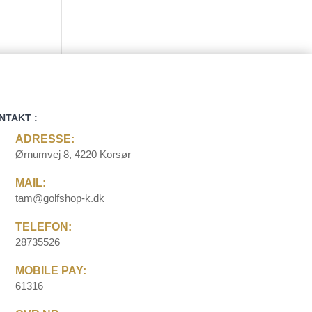
NTAKT :
ADRESSE:
Ørnumvej 8, 4220 Korsør
MAIL:
tam@golfshop-k.dk
TELEFON:
28735526
MOBILE PAY:
61316