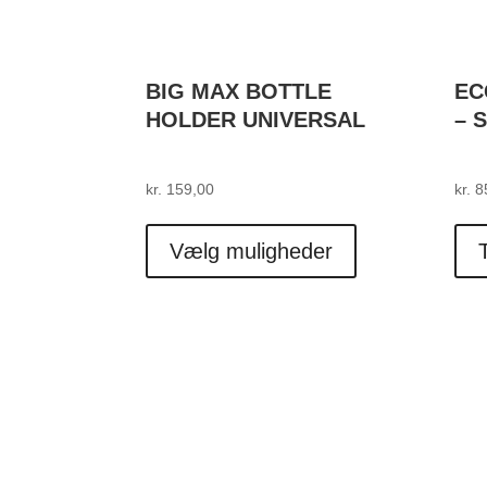
BIG MAX BOTTLE
EC
HOLDER UNIVERSAL
– 
kr.
159,00
kr.
8
Dette
vare
Vælg muligheder
T
har
flere
varianter.
Mulighederne
kan
vælges
på
varesiden