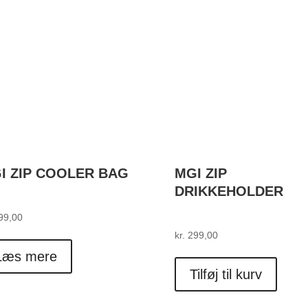
Mulighederne
kan
vælges
på
varesiden
I ZIP COOLER BAG
MGI ZIP
DRIKKEHOLDER
99,00
kr.
299,00
Læs mere
Tilføj til kurv