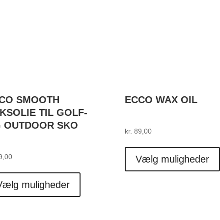
CO SMOOTH
ECCO WAX OIL
KSOLIE TIL GOLF-
 OUTDOOR SKO
kr.
89,00
9,00
Vælg muligheder
Dette
vare
Vælg muligheder
har
flere
varianter.