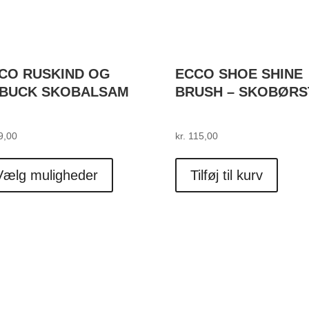
CO RUSKIND OG
ECCO SHOE SHINE
BUCK SKOBALSAM
BRUSH – SKOBØRS
9,00
kr.
115,00
Dette
vare
Vælg muligheder
Tilføj til kurv
har
flere
varianter.
Mulighederne
kan
vælges
på
varesiden