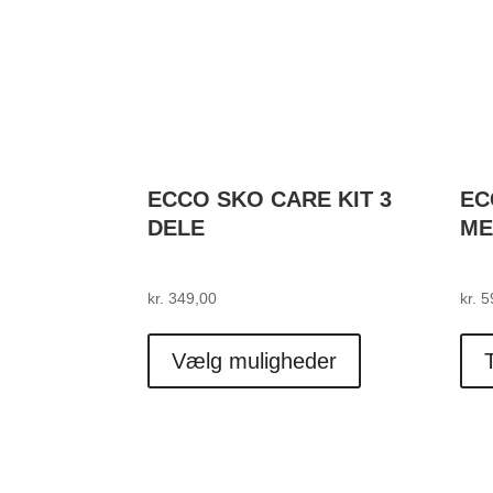
ECCO SKO CARE KIT 3
EC
DELE
ME
kr.
349,00
kr.
5
Dette
vare
Vælg muligheder
T
har
flere
varianter.
Mulighederne
kan