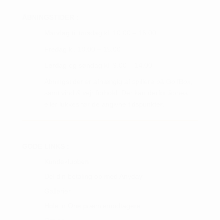
ÅBNINGSTIDER :
Mandag til torsdag kl. 10.00 – 16.00
Fredag kl. 10.00 – 15.00
Lørdag og søndag kl. 9.00 – 14.00
Åbningstider er afhængig af spillere på GolfBox,
samt vind & vejr forhold. Der kan derfor åbnes
eller lukkes før de angivne tidspunkter.
GODE LINKS :
Kundeklubben
Del din betaling op med Anyday
Gallerier
Hole in One præmiemodtagere