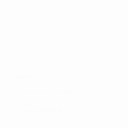
KONTAKT :
ADRESSE:
Ørnumvej 8, 4220 Korsør
MAIL:
tam@golfshop-k.dk
TELEFON: