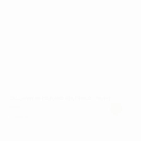
varianter.
Mulighederne
kan
vælges
på
varesiden
CALLAWAY SS FOULARD GOLF POLO – HERRE
kr.
649,00
Dette
vare
har