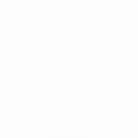
28735526
MOBILE PAY:
61316
CVR NR:
33310129
BETALINGSFORMER :
ØRNUMVEJ 8, 4220 KORSØR • TLF:
28 73 55 26
•
MAIL:
TAM@GOLFSHOP-K.DK
• CVR NR: 33310129
GOLF SHOP KORSØR © 2026