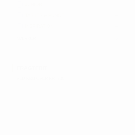
JUNIOR
TASKER & PUNGE
INSPIRATION
MÆRKER
FRAGTFRIT
VED KØB OVER KR. 700