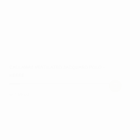
på
varesiden
CALLAWAY VENTILATED JACQUARD POLO –
HERRE
kr.
599,00
Dette
vare
har
flere
varianter.
Mulighederne