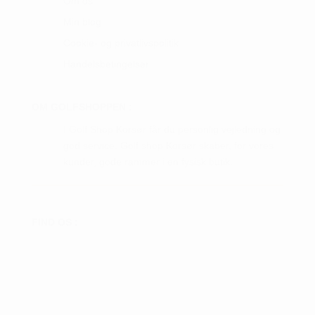
Om os
Min blog
Cookie- og privatlivspolitik
Handelsbetingelser
OM GOLFSHOPPEN :
I Golf Shop Korsør får du personlig vejledning og
god service. Golf shop Korsør skaber, for vores
kunder, gode rammer i en fysisk butik.
FIND OS :