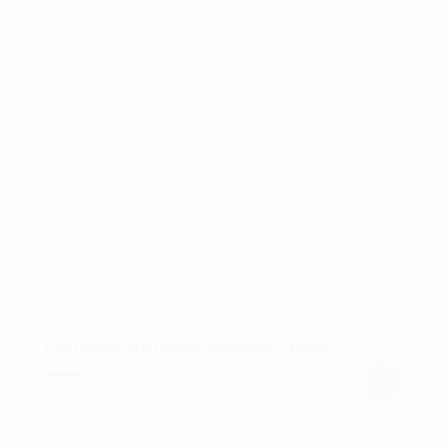
flere
varianter.
Mulighederne
kan
vælges
på
varesiden
CALLAWAY PULLOVER SWEATER – DAME
kr.
899,00
Dette