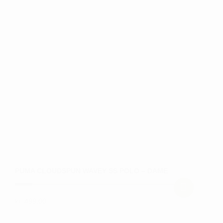
flere
varianter.
Mulighederne
kan
vælges
på
varesiden
PUMA CLOUDSPUN WAVEY SS POLO – DAME
kr.
499,00
Dette
vare