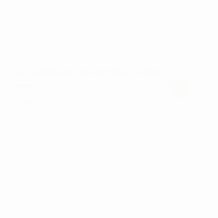
CALLAWAY GOLF FOULARD POLO – HERRE
kr.
529,00
Dette
vare
har
flere
varianter.
Mulighederne
kan
vælges
på