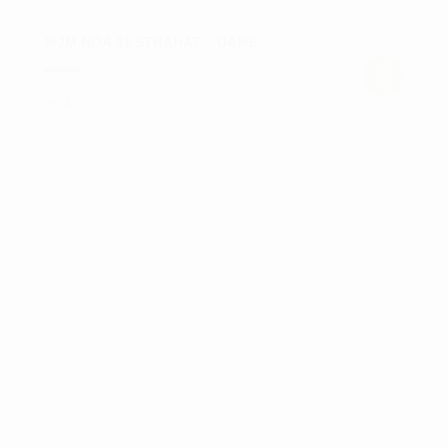
MJM NOA 41 STRÅHAT – DAME
kr.
499,00
Dette
vare
har
flere
varianter.
Mulighederne
kan
vælges
på
varesiden