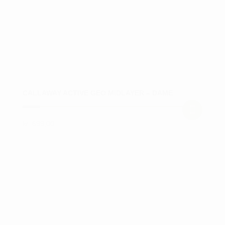
varesiden
CALLAWAY ACTIVE GEO MIDLAYER – DAME
kr.
699,00
Dette
vare
har
flere
varianter.
Mulighederne
kan
vælges