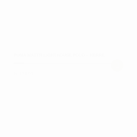
varesiden
PUMA MATTR LIGHTHOUSE POLO – HERRE
kr.
579,00
Dette
vare
har
flere
varianter.
Mulighederne
kan
vælges