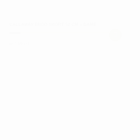
CALLAWAY ERGO SKORT 52 CM – DAME
kr.
599,00
Dette
vare
har
flere
varianter.
Mulighederne
kan
vælges
på
varesiden