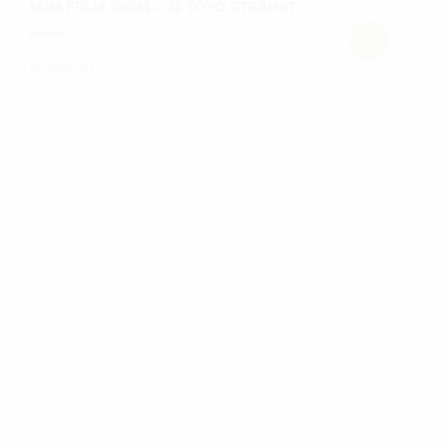
MJM FELIX 55044 – 41 TOYO STRÅHAT
kr.
400,00
Dette
vare
har
flere
varianter.
Mulighederne
kan
vælges
på
varesiden