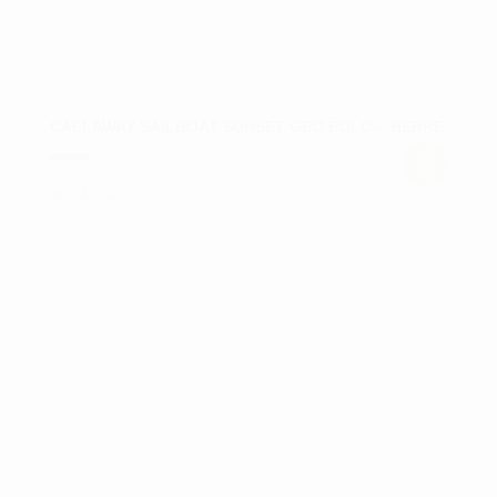
CALLAWAY SAILBOAT SUNSET GEO POLO – HERRE
kr.
649,00
Dette
vare
har
flere
varianter.
Mulighederne
kan
vælges
på
varesiden