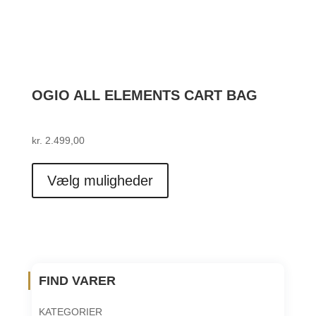
OGIO ALL ELEMENTS CART BAG
kr.
2.499,00
Dette
vare
Vælg muligheder
har
flere
varianter.
Mulighederne
kan
vælges
FIND VARER
på
varesiden
KATEGORIER