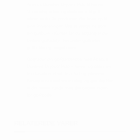
Abacus Dunsten Drycool Polo til herrer.
Vores ekspertise og dedikation til golf
sikrer, at du får produkter, der lever op til
dine forventninger. Ved at vælge os som
din golfbutik i Korsør får du adgang til det
bedste golfudstyr, herunder golfkøller,
golfbolde og meget mere.
Opgrader din golfgarderobe med Abacus
Dunsten Drycool Polo – herre, og oplev en
kombination af stil, komfort og ydeevne.
Besøg vores webshop i dag, og gør dig klar
til din næste runde med det bedste inden
for golfmode.
RELATEREDE VARER