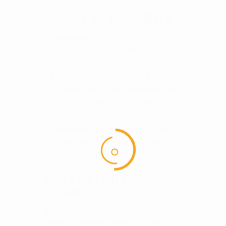
Fordele for golfspillere
Fugtregulering:
Drycool-teknologien
holder dig tør og komfortabel under hele
runden.
Bevægelsesfrihed:
Det strækbare
materiale sikrer, at dine bevægelser ikke
begrænses, hvilket er afgørende for et
optimalt sving.
Alsidighed:
Det klassiske design gør
poloen velegnet til både golfbanen og
andre fritidsaktiviteter.
Køb hos Golf Shop
Korsør
Hos Golf Shop Korsør tilbyder vi et bredt
udvalg af kvalitetsgolfudstyr, herunder