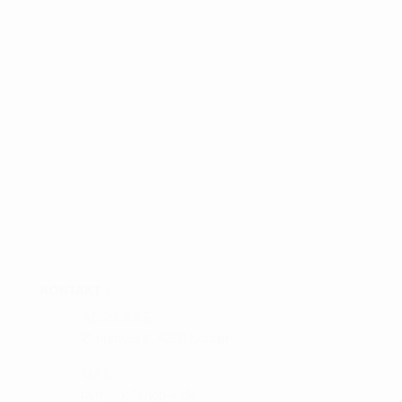
KONTAKT :
ADRESSE:
Ørnumvej 8, 4220 Korsør
MAIL:
tam@golfshop-k.dk