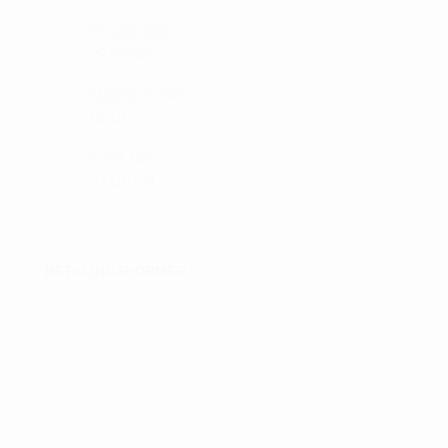
TELEFON:
28735526
MOBILE PAY:
61316
CVR NR:
33310129
BETALINGSFORMER :