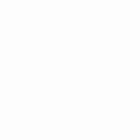
ABACUS MNS PITCH 37.5 RAIN TROUSERS
kr.
1.999,00
Dette
vare
har
flere
varianter.
Mulighederne
kan
vælges
på
varesiden