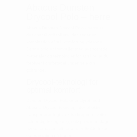
Abacus Dunsten
Drycool Polo – herre
Abacus Dunsten Drycool Polo - herre er
designet til golfspillere, der søger en
kombination af stil, komfort og ydeevne.
Denne polo er fremstillet med avancerede
materialer og teknologier for at sikre, at du
forbliver komfortabel under hele din
golfrunde.
Drycool-teknologi for
optimal komfort
Dunsten Drycool Polo er udstyret med
Abacus' Drycool-teknologi, der effektivt
transporterer fugt væk fra kroppen. Dette
holder dig tør og kølig, selv på varme dage,
hvilket er essentielt for at opretholde fokus
og præstation på banen.