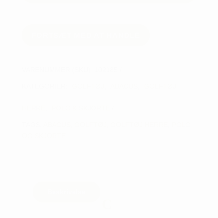
Herre
antal
FORTSÆT MED AT HANDLE
VARENUMMER (SKU):
102185
KATEGORIER:
GOLFTØJ
,
ABACUS
,
GOLFTØJ -
HERRE
,
POLO & SKJORTE
TAGS:
ABACUS
,
GOLFTØJ
,
GOLFTØJ HERRE
,
POLO
OG SKJORTE
Beskrivelse