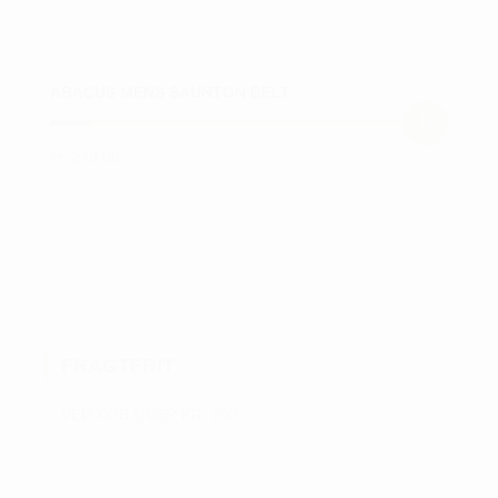
ABACUS MENS SAUNTON BELT
kr.
249,00
Dette
vare
har
flere
varianter.
Mulighederne
kan
FRAGTFRIT
vælges
på
VED KØB OVER KR. 700
varesiden