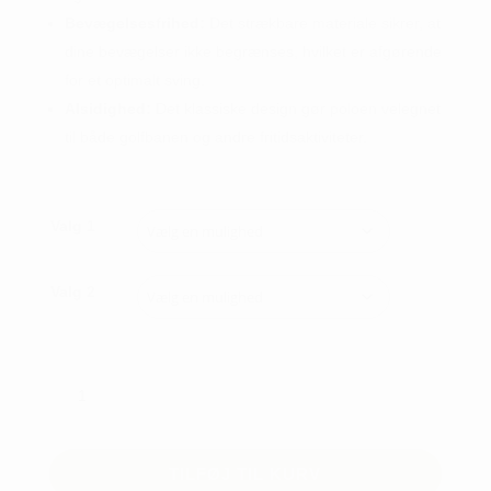
Bevægelsesfrihed:
Det strækbare materiale sikrer, at
dine bevægelser ikke begrænses, hvilket er afgørende
for et optimalt sving.
Alsidighed:
Det klassiske design gør poloen velegnet
til både golfbanen og andre fritidsaktiviteter.
Valg 1
Valg 2
Abacus
Dunsten
Drycool
Polo
TILFØJ TIL KURV
-