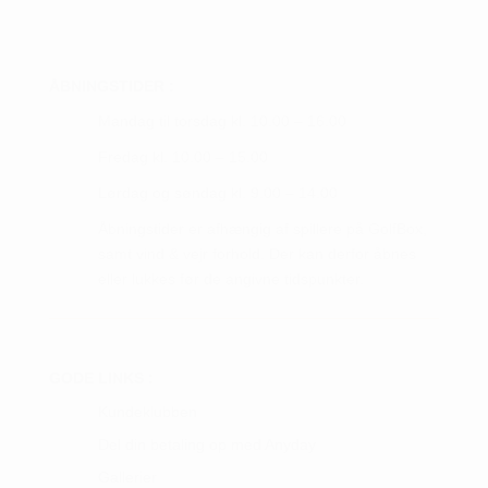
ÅBNINGSTIDER :
Mandag til torsdag kl. 10.00 – 16.00
Fredag kl. 10.00 – 15.00
Lørdag og søndag kl. 9.00 – 14.00
Åbningstider er afhængig af spillere på GolfBox,
samt vind & vejr forhold. Der kan derfor åbnes
eller lukkes før de angivne tidspunkter.
GODE LINKS :
Kundeklubben
Del din betaling op med Anyday
Gallerier