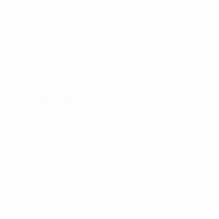
Hole in One præmiemodtagere
Om os
Min blog
Cookie- og privatlivspolitik
Handelsbetingelser
OM GOLFSHOPPEN :
I Golf Shop Korsør får du personlig vejledning og
god service. Golf shop Korsør skaber, for vores
kunder, gode rammer i en fysisk butik.
FIND OS :