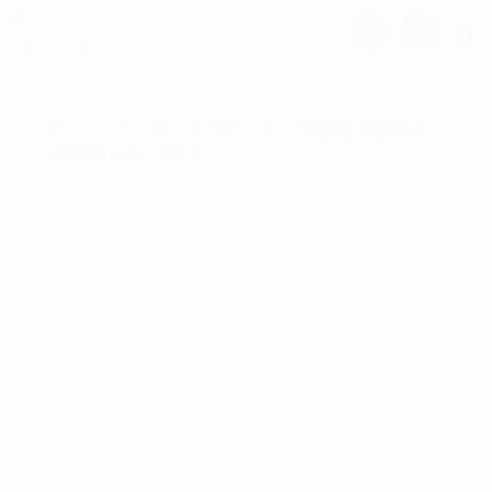
Hjem
/
GOLFTØJ
/
Golftøj - herre
/ Abacus Dunsten
Drycool Polo – Herre