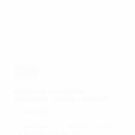
ABACUS DUNSTEN
DRYCOOL POLO – HERRE
kr.
449,00
Fugtregulering:
Drycool-teknologien holder dig tør
og komfortabel under hele runden.