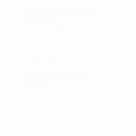
Åndbart og strækbart
materiale
Poloen er fremstillet af 100% polyester,
hvilket gør den både åndbar og strækbar.
Denne kombination sikrer, at du har den
nødvendige bevægelsesfrihed til at udføre
dit bedste sving, samtidig med at du
forbliver komfortabel gennem hele runden.
Klassisk og tidløst
design
Med sit ensfarvede design tilbyder Dunsten
Drycool Polo et klassisk og tidløst look, der
passer til enhver golfspillers garderobe.
Denne alsidighed gør det nemt at
kombinere poloen med forskellige bukser
og shorts, så du altid ser skarp ud på
banen.