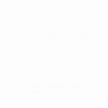
Golf Shop Korsør er kendt som den fortrukne 
bredt udvalg af produkter – fra golfkøller og
fra førende mærker som
Abacus
.
Når du vælger at købe din golfbeklædning h
golfeksperter står klar til at hjælpe. Vi sikrer
troværdighed, god kundeservice og konkur
Recycled Cupsleeve hos Golf Shop Korsør. 
produkt, der lever op til dine forventninger.
Køb Abacus Hammel Recycled Cupsleeve til
golfbanen!
RELATEREDE VARER