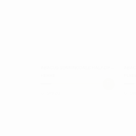
ABACUS SUNNINGDALE HALFZIP –
ABAC
HERRE
FLEE
kr.
649,00
kr.
699
Dette
Dette
vare
vare
har
har
flere
flere
varianter.
varian