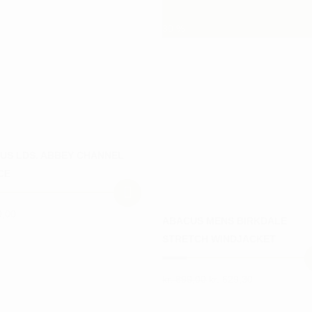
30
%
US LDS. ABBEY CHANNEL
CE
,00
ABACUS MENS BIRKDALE
STRETCH WINDJACKET
Den
Den
kr.
899,00
kr.
629,30
Dette
oprindelige
aktuelle
ter.
vare
pris
pris