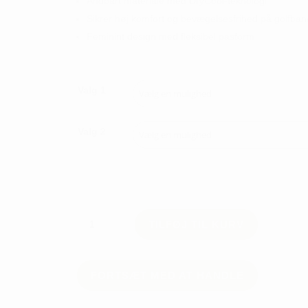
Åndbart materiale med DryCool-teknologi
Sikrer høj komfort og bevægelsesfrihed på golfba
Feminint design med fleksibel pasform
Valg 1
Valg 2
Abacus
TILFØJ TIL KURV
Hammel
Recycled
Cupsleeve
-
FORTSÆT MED AT HANDLE
Dame
antal