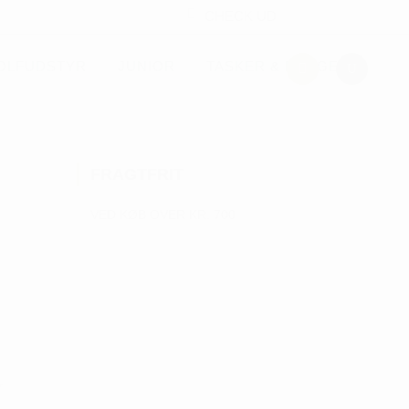
CHECK UD
OLFUDSTYR
JUNIOR
TASKER & PUNGE
FRAGTFRIT
VED KØB OVER KR. 700
r