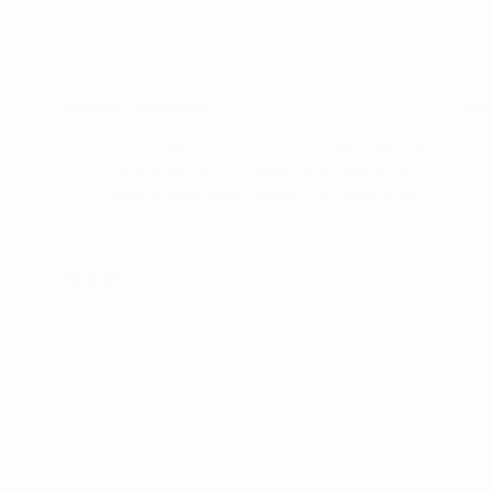
hederne
var:
er:
har
kr. 899,00.
kr. 629,30.
flere
s
varianter.
Mulighederne
OM GOLFSHOPPEN :
KO
iden
kan
I Golf Shop Korsør får du personlig vejledning
vælges
og god service. Golf shop Korsør skaber, for
på
vores kunder, gode rammer i en fysisk butik.
varesiden
FIND OS :