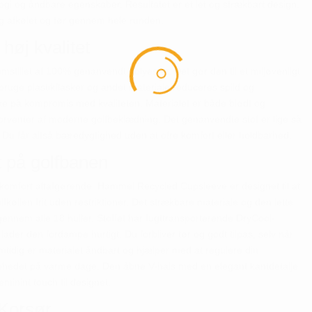
gi og åndbare egenskaber. Resultatet er et let og strækbart design.
ig afkølet og tør gennem hele runden.
 høj kvalitet
illet af 100% genanvendt polyester. Det gør den til et miljøvenligt
nbruge plastikflasker og andet materiale reduceres spild og
kke på kompromis med kvaliteten. Materialet er både blødt og
orventer af moderne golfbeklædning. Det genanvendte stof er lige så
 Du får altså bæredygtighed uden at ofre komfort eller holdbarhed.
t på golfbanen
g komfort altafgørende. Hammel Recycled Cupsleeve er designet til at
fkøllen frit uden restriktioner. Det strækbare materiale og den lette
 gennem alle 18 huller. Stoffet har fugttransporterende DryCool-
lader den fordampe hurtigt. Du forbliver tør og godt tilpas, selv når
 Samtidig er materialet åndbart og hjælper med at regulere din
ophedet på varme dage. Den åbne V-hals med en elegant kantdetalje
minint touch til designet.
 Korsør