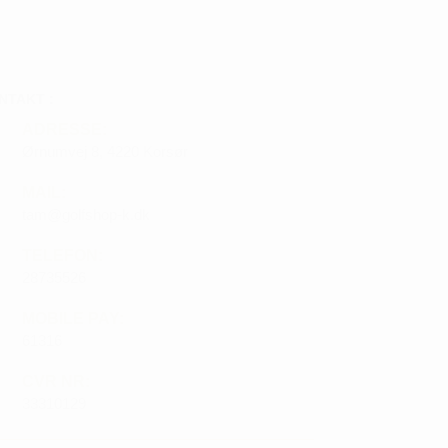
NTAKT :
ADRESSE:
Ørnumvej 8, 4220 Korsør
MAIL:
tam@golfshop-k.dk
TELEFON:
28735526
MOBILE PAY:
61316
CVR NR:
33310129