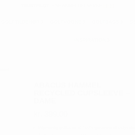
TRUSTPILOT
–
SE ANMELDELSERNE
HER!
GOLFTILBEHØR
GOLFVOGNE
GOLFBAGS
G
INSPIRATION
mmel
ABACUS HAMMEL
RECYCLED CUPSLEEVE –
DAME
kr.
399,00
Miljøvenlig golfbluse af 100% genanvendt polyeste