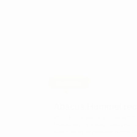
Beskrivelse
Abacus Hammel recy
Abacus Hammel Recycled Cupsleeve til dame 
funktionalitet på golfbanen. Denne trøje i 
både miljøet og din præstation. Hammel R