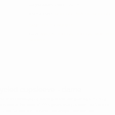
VARENUMMER (SKU):
102176
KATEGORIER:
GOLFTØJ
,
ABACUS
,
GOLFTØJ -
DAME
,
POLO & SKJORTE
TAGS:
ABACUS
,
GOLFTØJ
,
GOLFTØJ DAME
,
POL
SKJORTE
cled cupsleeve - dame
er en bæredygtig og stilfuld golfbluse, der giver dig komfort og
høj kvalitet er fremstillet af 100% genanvendt polyester med fokus på
ecycled Cupsleeve kombinerer miljøvenlige materialer med