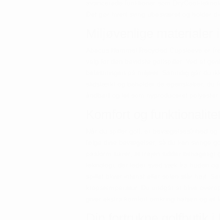
avancerede funktioner som DryCool-teknolo
Det gør hvert sving ubesværet og holder d
Miljøvenlige materialer i
Abacus Hammel Recycled Cupsleeve er fremst
valg for den bevidste golfspiller. Ved at ge
belastningen på miljøet. Samtidig går du i
slidstærkt og beholder de egenskaber, du f
åndbart og let som nyproduceret polyester.
Komfort og funktionalite
Når du spiller golf, er bevægelsesfrihed o
følge dine bevægelser, så du kan svinge gol
pasform sikrer, at trøjen sidder behageligt
teknologi, der leder sved væk fra huden og 
spillet bliver intenst eller solen står højt.
kropstemperatur. Du undgår at blive over
giver ekstra komfort omkring halsen og et fe
Din fortrukne golfbutik i