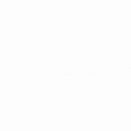
KONTAKT
GOLFTØJ
GOLFSKO
Hjem
/
GOLFTØJ
/
Golftøj - dame
/ Abacus Ha
Recycled Cupsleeve – Dame