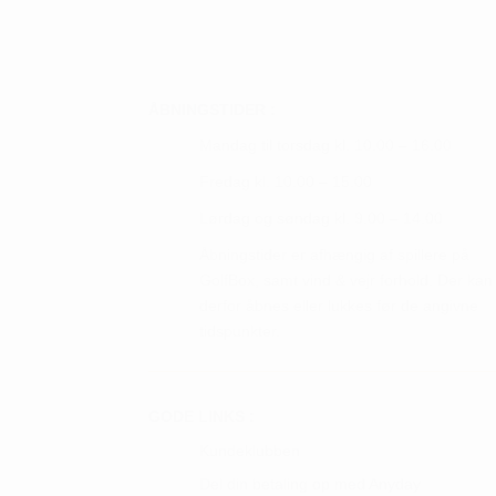
Mulighederne
Mulig
kan
kan
vælges
vælge
på
på
ÅBNINGSTIDER :
varesiden
vares
Mandag til torsdag kl. 10.00 – 16.00
Fredag kl. 10.00 – 15.00
Lørdag og søndag kl. 9.00 – 14.00
Åbningstider er afhængig af spillere på
GolfBox, samt vind & vejr forhold. Der kan
derfor åbnes eller lukkes før de angivne
tidspunkter.
GODE LINKS :
Kundeklubben
Del din betaling op med Anyday