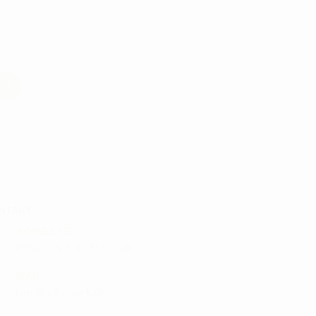
L
NTAKT :
ADRESSE:
Ørnumvej 8, 4220 Korsør
MAIL:
tam@golfshop-k.dk