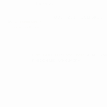
KONTAKT
GOLFTØJ
GOLFSKO
Hjem
/
GOLFTØJ
/
Golftøj - herre
/ ABACUS M
KINLOCH MIDLAYER JACKET