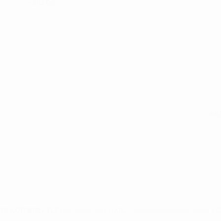
FIND OS :
BE
20 KORSØR • TLF:
28 73 55 26
• MAIL:
TAM@GOLFSHOP-K.DK
• C