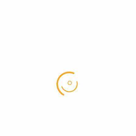
JACKET
FORTSÆT MED AT HANDLE
antal
VARENUMMER (SKU):
101450
KATEGORIER:
GOLFTØJ - HERRE
,
ABACUS
,
GOLFTØJ
,
JAKKER & VESTE
TAGS:
ABACUS
,
HERRE TØJ JAKKE
kken til de kolde og blæsende dage. Designet til at holde dig varm og
uld ud. Jakken er lavet af en strækbar og tynd fleece, som er let
t let og åndbart materiale, der giver dig maksimal komfort og