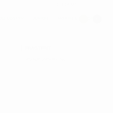
CHECK UD
OLFUDSTYR
JUNIOR
TASKER & PUNGE
FRAGTFRIT
VED KØB OVER KR. 700