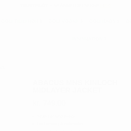
TRUSTPILOT
–
SE ANMELDELSERNE
HER!
GOLFTILBEHØR
GOLFVOGNE
GOLFBAGS
G
INSPIRATION
NS
ABACUS MNS KINLOCH
MIDLAYER JACKET
kr.
749,00
Strækbar tynd fleece
Let børstet på indersiden