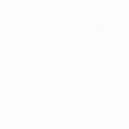
ABACUS MENS SAUNTON BELT
ABAC
VEST
kr.
249,00
Dette
kr.
799
vare
Dette
har
vare
flere
har
varianter.
flere
Mulighederne
varian
kan
Mulig
ÅBNINGSTIDER :
vælges
kan
Mandag til torsdag kl. 10.00 – 16.00
på
vælge
Fredag kl. 10.00 – 15.00
varesiden
på
Lørdag og søndag kl. 9.00 – 14.00
vares
Åbningstider er afhængig af spillere på