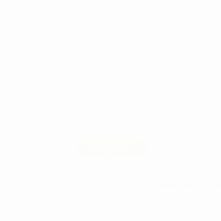
Beskrivelse
Abacus herre Kinloch Midlayer Jacket er ja
beskyttet, mens du stadig ser smart og stilf
børstet på indersiden. Jakken er lavet af e
bevægelsesfrihed.