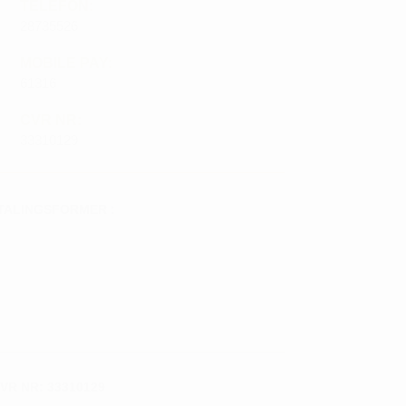
TELEFON:
28735526
MOBILE PAY:
61316
CVR NR:
33310129
TALINGSFORMER :
VR NR: 33310129