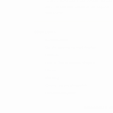
GolfBox, samt vind & vejr forhold. Der kan
derfor åbnes eller lukkes før de angivne
tidspunkter.
GODE LINKS :
Kundeklubben
Del din betaling op med Anyday
Gallerier
Hole in One præmiemodtagere
Om os
Min blog
Cookie- og privatlivspolitik
Handelsbetingelser
ØRNUMVEJ 8, 42