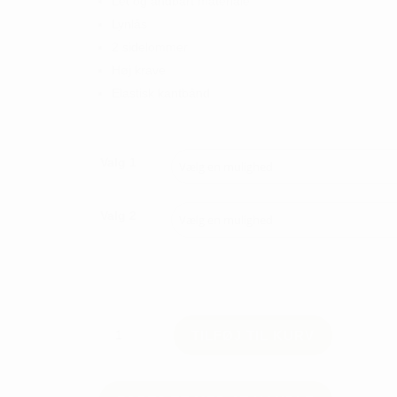
Let og åndbart materiale
Lynlås
2 sidelommer
Høj krave
Elastisk kantbånd
Valg 1
Valg 2
ABACUS
TILFØJ TIL KURV
MNS
KINLOCH
MIDLAYER