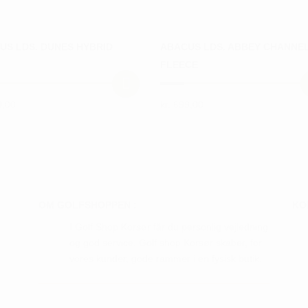
US LDS. DUNES HYBRID
ABACUS LDS. ABBEY CHANNE
FLEECE
,00
kr.
699,00
Dette
vare
har
flere
ter.
varianter.
hederne
Mulighederne
OM GOLFSHOPPEN :
KO
kan
I Golf Shop Korsør får du personlig vejledning
s
vælges
og god service. Golf shop Korsør skaber, for
på
vores kunder, gode rammer i en fysisk butik.
iden
varesiden