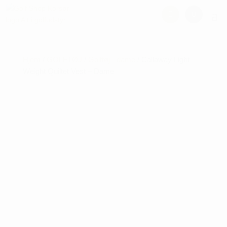
Hjem
/
GOLFTØJ
/
Golftøj - dame
/ Callaway Light
Weight Quiltet Vest – Dame