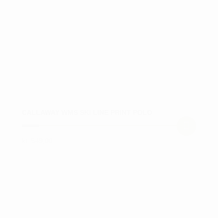
vælges
på
varesiden
CALLAWAY WMS SKI LINE PRINT POLO
kr.
549,00
Dette
vare
har
flere
varianter.
Mulighederne