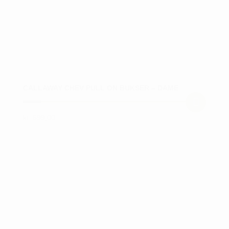
CALLAWAY CHEV PULL ON BUKSER – DAME
kr.
699,00
Dette
vare
har
flere
varianter.
Mulighederne
kan
vælges