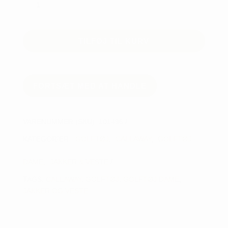
Light
Weight
Quiltet
TILFØJ TIL KURV
Vest
-
Dame
antal
FORTSÆT MED AT HANDLE
VARENUMMER (SKU):
101496
KATEGORIER:
GOLFTØJ
,
CALLAWAY
,
GOLFTØJ -
DAME
,
JAKKER & VESTE
TAGS:
CALLAWAY
,
GOLFTØJ
,
GOLFTØJ DAME
,
JAKKER OG VESTE