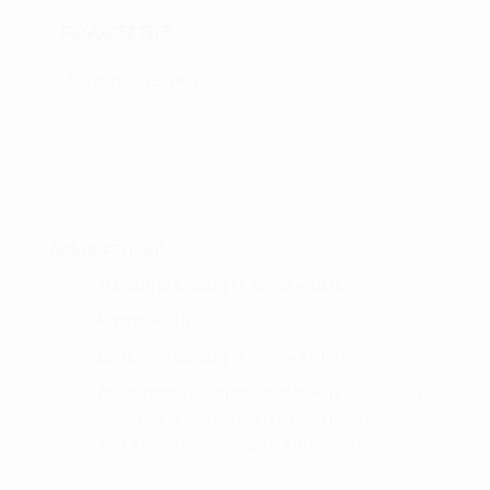
kan
FRAGTFRIT
vælges
på
VED KØB OVER KR. 700
varesiden
ÅBNINGSTIDER :
Mandag til torsdag kl. 10.00 – 16.00
Fredag kl. 10.00 – 15.00
Lørdag og søndag kl. 9.00 – 14.00
Åbningstider er afhængig af spillere på GolfBox,
samt vind & vejr forhold. Der kan derfor åbnes
eller lukkes før de angivne tidspunkter.