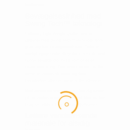
hættetrøje.
Bevægelsesfrihed med
Swing Tech™ teknologi
Callaway Light Weight Quiltet Vest er
udstyret med Swing Tech™ teknologi, som
giver dig fuld bevægelsesfrihed. Dette er
særligt vigtigt under dit golfspil, hvor du skal
kunne bevæge dig frit og komfortabelt
under dine sving. Den ekstra stræk i stoffet
sikrer, at vesten tilpasser sig dine
bevægelser uden at hæmme din ydeevne.
Med denne teknologi kan du føle dig sikker
på, at vesten leverer den fleksibilitet, du har
brug for, både på og udenfor golfbanen.
Lettere vandafvisende
materiale for alsidig