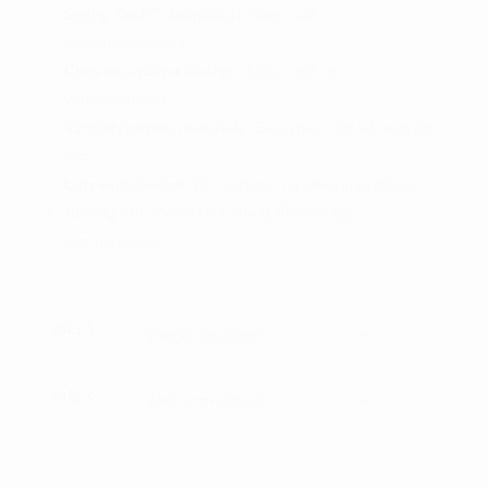
Swing Tech™ teknologi
: Giver fuld
bevægelsesfrihed.
Chevron-quiltet design
: Tilføjer stil og
varmeisolering.
Vandafvisende materiale
: Beskytter mod let regn og
fugt.
Letvægtsdesign
: Komfortabel og ideel til lagdeling.
Alsidig stil
: Perfekt til både golfbanen og
hverdagsbrug.
Valg 1
Valg 2
Callaway