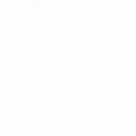
brug
Vesten er også fremstillet i et lettere
vandafvisende materiale, som beskytter dig
mod let regn og fugt. Dette gør Callaway
Light Weight Quiltet Vest til det perfekte
valg i skiftende vejrforhold, uanset om du
er på golfbanen eller ude på farten i
hverdagen. Kombiner eventuelt med
Med sin kombination af stil, funktionalitet og
vandafvisende egenskaber kan denne vest
bruges året rundt, uanset vejret. Den er
både praktisk og moderigtig, hvilket gør
den til et must-have i enhver kvindes
garderobe.
Afslutningsvis er Callaway Light Weight
Quiltet Vest til damer den perfekte
kombination af komfort, bevægelsesfrihed
og stil. Med dens termiske egenskaber,