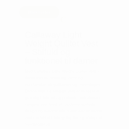
Beskrivelse
Callaway Light
Weight Quiltet Vest
– Stilfuld og
funktionel til damer
Med Callaway Light Weight Quiltet Vest -
dame kan du holde dig varm og
komfortabel på golfbanen og i hverdagen.
Denne lette og alsidige vest er skabt til at
give dig både stil og praktisk beskyttelse i
køligere vejr. Med sit moderne quiltede
design og avancerede materialer er denne
vest perfekt til både golfspillet og afslappet
hverdagsbrug.