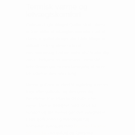
Termisk varme og
letvægtskomfort
Callaway Light Weight Quiltet Vest - dame
er fremstillet af letvægtsmaterialer med et
chevron-quiltet design, der både tilføjer et
stilfuldt look og sikrer optimal
varmeisolering. Det termiske stof holder dig
varm i køligere temperaturer, mens det
lette design gør vesten behagelig at have
på, uden at den føles tung.
Denne golfvest er ideel til lagdeling over en
trøje eller golfpolo, og den giver dig
fleksibilitet til at tilpasse dit outfit efter
vejret. Den er designet med fokus på
komfort og stil, hvilket gør den velegnet til
både golfbanen og hverdagsbrug.
Kombiner eventuelt med
Brushed Heather
SP Hoodie
- en stilfuld og funktionel