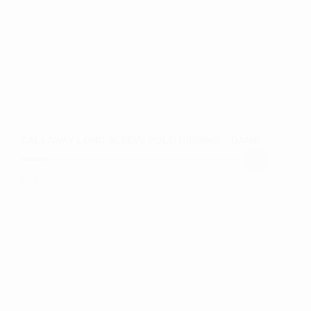
på
varesiden
CALLAWAY LONG SLEEVE POLO RIBBING – DAME
kr.
599,00
Dette
vare
har
flere
varianter.
Mulighederne
kan