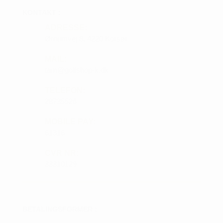
KONTAKT :
ADRESSE:
Ørnumvej 8, 4220 Korsør
MAIL:
tam@golfshop-k.dk
TELEFON:
28735526
MOBILE PAY:
61316
CVR NR:
33310129
BETALINGSFORMER :