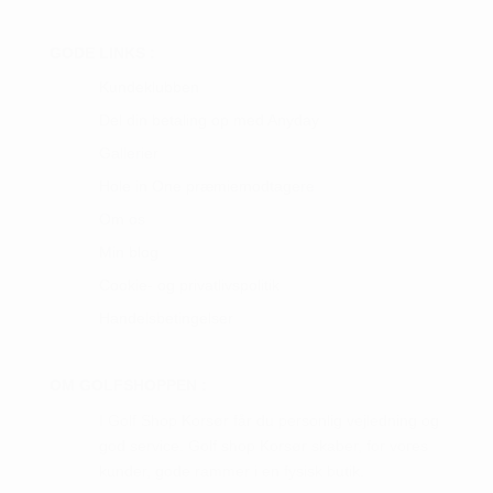
GODE LINKS :
Kundeklubben
Del din betaling op med Anyday
Gallerier
Hole in One præmiemodtagere
Om os
Min blog
Cookie- og privatlivspolitik
Handelsbetingelser
OM GOLFSHOPPEN :
I Golf Shop Korsør får du personlig vejledning og
god service. Golf shop Korsør skaber, for vores
kunder, gode rammer i en fysisk butik.