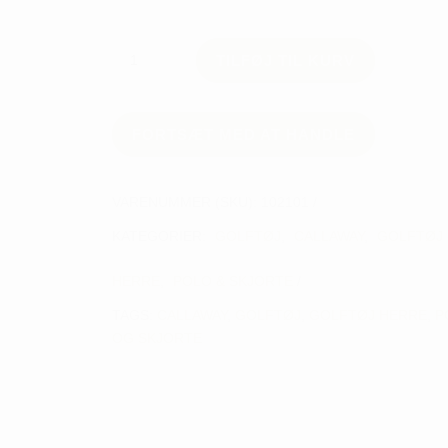
Callaway
TILFØJ TIL KURV
Negroni
Polo
-
Herre
FORTSÆT MED AT HANDLE
antal
VARENUMMER (SKU):
102101
KATEGORIER:
GOLFTØJ
,
CALLAWAY
,
GOLFTØJ 
HERRE
,
POLO & SKJORTE
TAGS:
CALLAWAY
,
GOLFTØJ
,
GOLFTØJ HERRE
,
P
OG SKJORTE