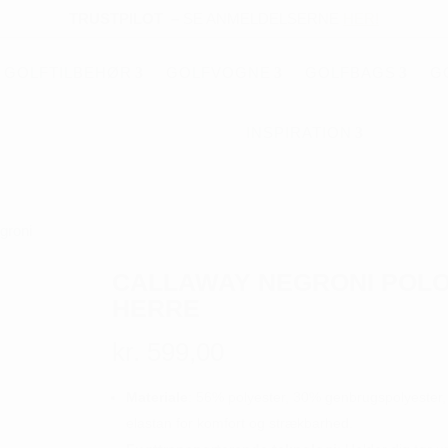
TRUSTPILOT
–
SE ANMELDELSERNE
HER!
GOLFTILBEHØR
GOLFVOGNE
GOLFBAGS
G
INSPIRATION
groni
CALLAWAY NEGRONI POLO
HERRE
kr.
599,00
Materiale
: 56% polyester, 30% genbrugspolyester
elastan for komfort og strækbarhed.