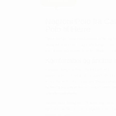
Beskrivelse
Negroni Polo fra Cal
Polo til Herre
Opnå den perfekte kombination af stil og fu
designet til at blive brugt både på golfbane
eller et alsidigt stykke tøj til hverdagen, e
Komfortabel og åndbar 
Callaway Negroni Polo - herre polo er frems
genbrugspolyester og 14% elastan. Denne s
maksimal komfort hele dagen. Poloen er de
holde dig tør ved at fjerne sved effektivt. 
udendørsaktiviteter.
Takket være Swing Tech™ teknologi får du d
optimalt. Stoffets fleksibilitet gør det nem
begrænsninger.