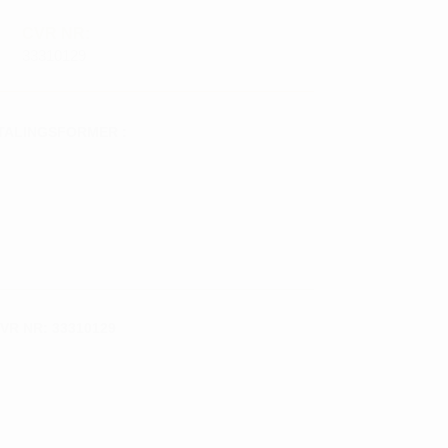
CVR NR:
33310129
TALINGSFORMER :
VR NR: 33310129