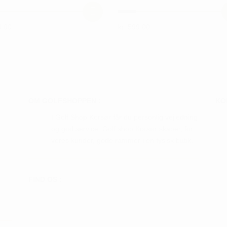
,00
kr.
599,00
Dette
vare
har
flere
ter.
varianter.
hederne
Mulighederne
OM GOLFSHOPPEN :
KO
kan
I Golf Shop Korsør får du personlig vejledning
s
vælges
og god service. Golf shop Korsør skaber, for
på
vores kunder, gode rammer i en fysisk butik.
iden
varesiden
FIND OS :