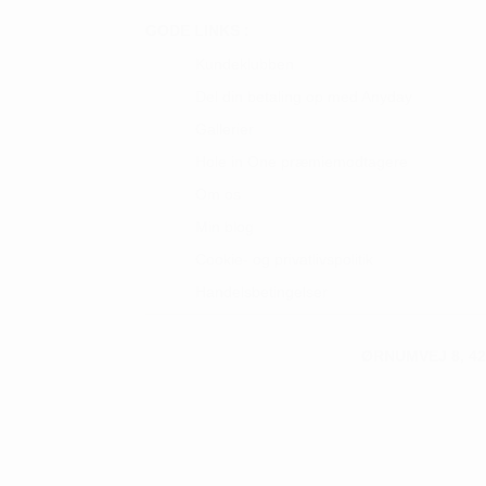
GODE LINKS :
Kundeklubben
Del din betaling op med Anyday
Gallerier
Hole in One præmiemodtagere
Om os
Min blog
Cookie- og privatlivspolitik
Handelsbetingelser
ØRNUMVEJ 8, 42