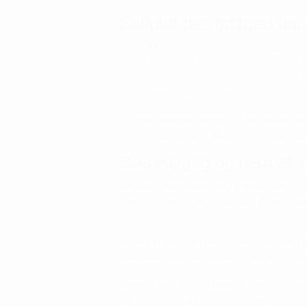
Stilfuldt design med uni
Med sit Negroni-tema-mønster bringer denne 
sig ud og giver et moderne look, samtidig me
lejlighed. Uanset om du bruger poloen på go
dig velklædt og komfortabel.
Det lette enkeltstrikkede stof gør poloen ve
striktrøje
på køligere dage, men er samtidig
Bæredygtig og nem at v
En anden stor fordel ved Negroni Polo fra 
den til et mere miljøvenligt valg. Denne bæ
samtidig med at du bidrager til en grønnere
Poloen er desuden nem at vedligeholde, da
moderne mand, der ønsker praktisk og stilfu
Negroni Polo fra Callaway er den perfekte 
golfbanen eller på farten i hverdagen, vil