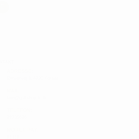
NTAKT :
ADRESSE:
Ørnumvej 8, 4220 Korsør
MAIL:
tam@golfshop-k.dk
TELEFON:
28735526
MOBILE PAY:
61316