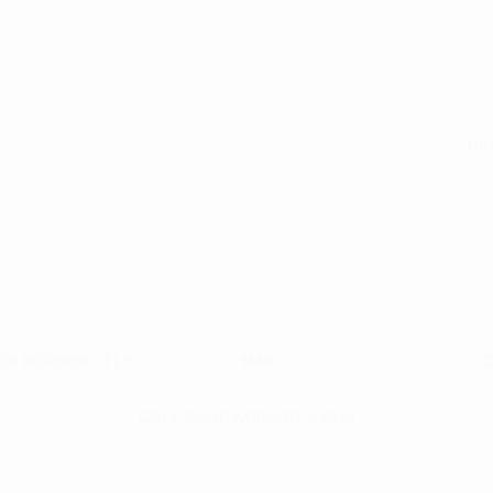
BE
20 KORSØR • TLF:
28 73 55 26
• MAIL:
TAM@GOLFSHOP-K.DK
• C
GOLF SHOP KORSØR © 2026