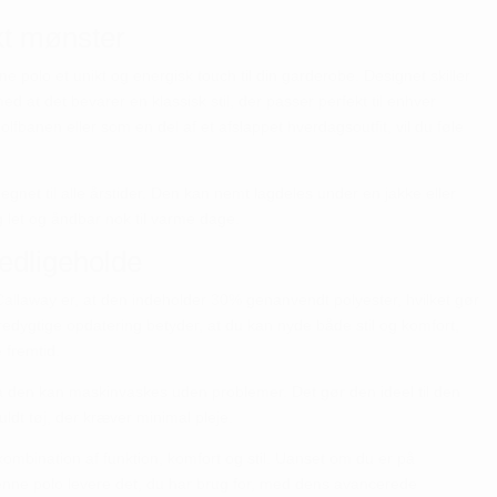
kt mønster
polo et unikt og energisk touch til din garderobe. Designet skiller
d at det bevarer en klassisk stil, der passer perfekt til enhver
lfbanen eller som en del af et afslappet hverdagsoutfit, vil du føle
legnet til alle årstider. Den kan nemt lagdeles under en jakke eller
 let og åndbar nok til varme dage.
edligeholde
Callaway er, at den indeholder 30% genanvendt polyester, hvilket gør
redygtige opdatering betyder, at du kan nyde både stil og komfort,
 fremtid.
 den kan maskinvaskes uden problemer. Det gør den ideel til den
ldt tøj, der kræver minimal pleje.
kombination af funktion, komfort og stil. Uanset om du er på
 denne polo levere det, du har brug for, med dens avancerede