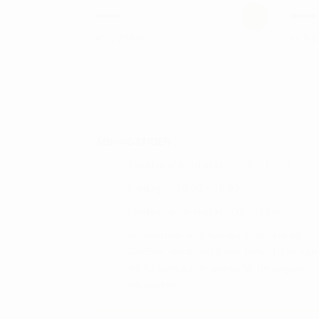
kr.
3.299,00
kr.
699
Dette
Dette
vare
vare
har
har
flere
flere
varianter.
varian
Mulighederne
Mulig
ÅBNINGSTIDER :
kan
kan
Mandag til torsdag kl. 10.00 – 16.00
vælges
vælge
Fredag kl. 10.00 – 15.00
på
på
Lørdag og søndag kl. 9.00 – 14.00
varesiden
vares
Åbningstider er afhængig af spillere på
GolfBox, samt vind & vejr forhold. Der kan
derfor åbnes eller lukkes før de angivne
tidspunkter.