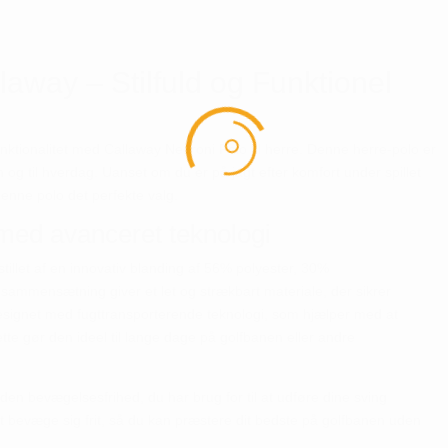
laway – Stilfuld og Funktionel
nktionalitet med Callaway Negroni Polo til herre. Denne herre-polo er
n og til hverdag. Uanset om du er på jagt efter komfort under spillet
r denne polo det perfekte valg.
med avanceret teknologi
tillet af en innovativ blanding af 56% polyester, 30%
ammensætning giver et let og strækbart materiale, der sikrer
signet med fugttransporterende teknologi, som hjælper med at
Dette gør den ideel til lange dage på golfbanen eller andre
en bevægelsesfrihed, du har brug for til at udføre dine sving
t at bevæge sig frit, så du kan præstere dit bedste på golfbanen uden