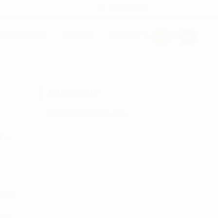
CHECK UD
OLFUDSTYR
JUNIOR
TASKER & PUNGE
FRAGTFRIT
VED KØB OVER KR. 700
 –
, 14%