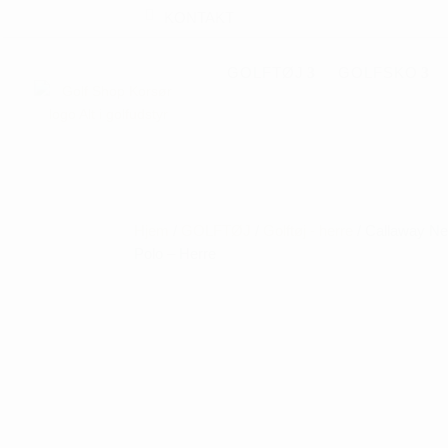
KONTAKT
GOLFTØJ
GOLFSKO
Hjem
/
GOLFTØJ
/
Golftøj - herre
/ Callaway Ne
Polo – Herre