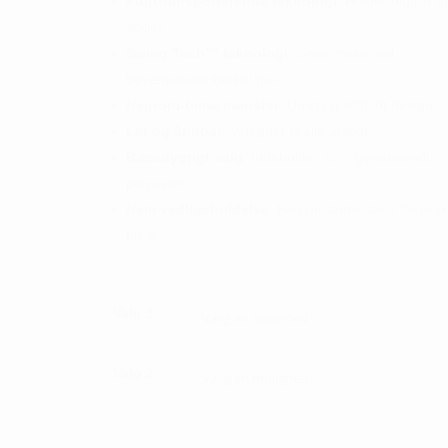
Fugttransporterende teknologi
: Holder dig tør 
spillet.
Swing Tech™ teknologi
: Giver maksimal
bevægelsesfrihed til golf.
Negroni-tema-mønster
: Unikt og stilfuldt design.
Let og åndbar
: Velegnet til alle årstider.
Bæredygtigt valg
: Indeholder 30% genanvendt
polyester.
Nem vedligeholdelse
: Kan maskinvaskes for prak
pleje.
Valg 1
Valg 2