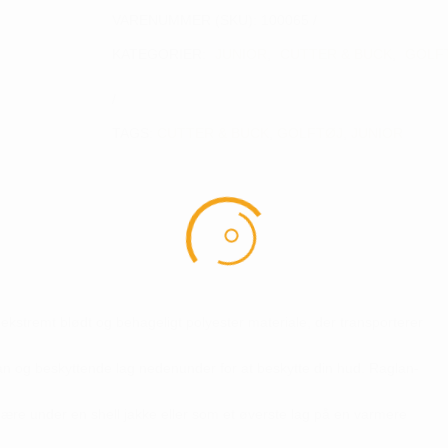
VARENUMMER (SKU):
100065
KATEGORIER:
JUNIOR
,
CUTTER & BUCK
,
GOLF
TAGS:
CUTTER & BUCK
,
GOLFTØJ
,
JUNIOR
ekstremt blødt og behageligt polyester materiale, der transporterer
n og beskyttende lag nedenunder for at beskytte din hud. Raglan-
bære under en shell jakke eller som et øverste lag på en varmere