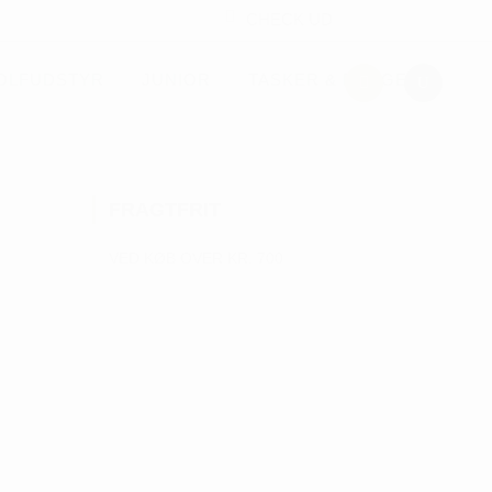
CHECK UD
OLFUDSTYR
JUNIOR
TASKER & PUNGE
FRAGTFRIT
VED KØB OVER KR. 700