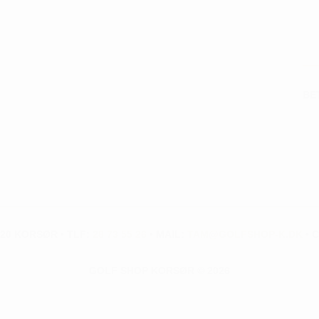
BE
20 KORSØR • TLF:
28 73 55 26
• MAIL:
TAM@GOLFSHOP-K.DK
• C
GOLF SHOP KORSØR © 2026