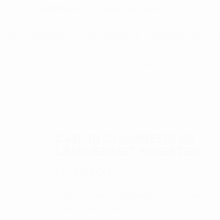
TRUSTPILOT
–
SE ANMELDELSERNE
HER!
GOLFTILBEHØR
GOLFVOGNE
GOLFBAGS
G
INSPIRATION
 HZ
C&B JR CHAMBERS HZ
LANGÆRMET SWEATER
kr.
449,00
ekstremt blødt og behageligt polyester materiale
svedtransporterende