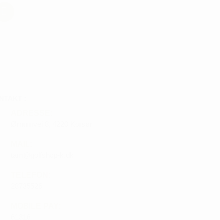
NTAKT :
ADRESSE:
Ørnumvej 8, 4220 Korsør
MAIL:
tam@golfshop-k.dk
TELEFON:
28735526
MOBILE PAY:
61316