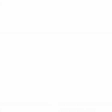
t.
ER & BUCK SEABECK POLO –
CUTTER & BUCK STEALTH JA
E
– GOLFTØJ TIL DAME