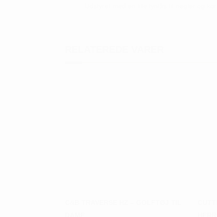
Udstyret med en lille lynlås til nøgler og kor
RELATEREDE VARER
C&B TRAVERSE HZ – GOLFTØJ TIL
CUTT
DAME
HERR