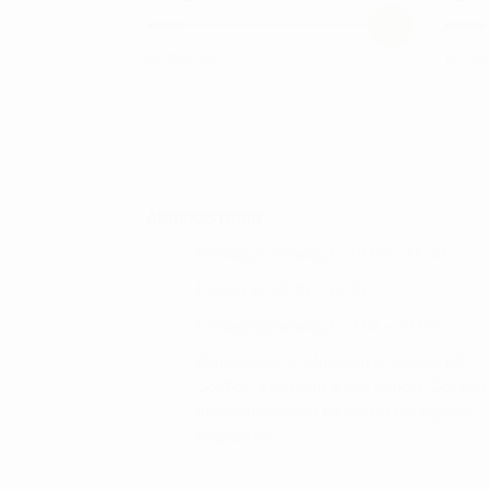
kr.
599,00
kr.
399
Dette
Dette
vare
vare
har
har
flere
flere
varianter.
varian
Mulighederne
Mulig
ÅBNINGSTIDER :
kan
kan
Mandag til torsdag kl. 10.00 – 16.00
vælges
vælge
Fredag kl. 10.00 – 15.00
på
på
Lørdag og søndag kl. 9.00 – 14.00
varesiden
vares
Åbningstider er afhængig af spillere på
GolfBox, samt vind & vejr forhold. Der kan
derfor åbnes eller lukkes før de angivne
tidspunkter.