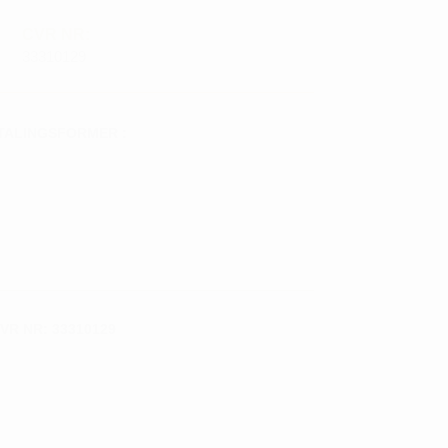
CVR NR:
33310129
TALINGSFORMER :
VR NR: 33310129