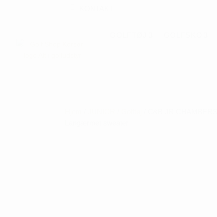
KONTAKT
GOLFTØJ
GOLFSKO
Hjem
/
JUNIOR
/
Golftøj
/ C&B JR CHAMBERS
Langærmet sweater