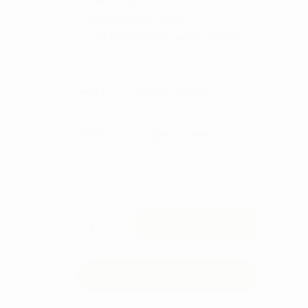
YKK® lynlås
raglan-formede ærmer
med en lille lynlås til nøgler og kort.
Valg 1
Valg 2
C&B
TILFØJ TIL KURV
JR
CHAMBERS
HZ
Langærmet
FORTSÆT MED AT HANDLE
sweater
antal