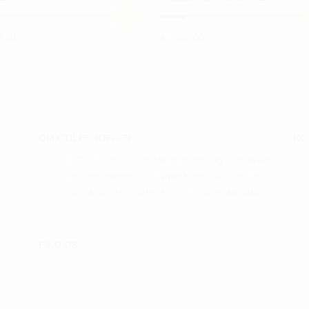
,00
kr.
849,00
Dette
vare
har
flere
ter.
varianter.
hederne
Mulighederne
OM GOLFSHOPPEN :
KO
kan
I Golf Shop Korsør får du personlig vejledning
s
vælges
og god service. Golf shop Korsør skaber, for
på
vores kunder, gode rammer i en fysisk butik.
iden
varesiden
FIND OS :