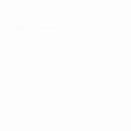
UNDER ARMOUR WMS ZINGER POINT SS POLO
Den
Den
kr.
499,00
kr.
349,30
Dette
oprindelige
aktuelle
vare
pris
pris
var:
er:
har
kr. 499,00.
kr. 349,30.
flere
varianter.
Mulighederne
kan
FRAGTFRIT
vælges
på
VED KØB OVER KR. 700
varesiden