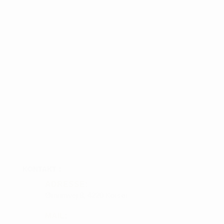
KONTAKT :
ADRESSE:
Ørnumvej 8, 4220 Korsør
MAIL: