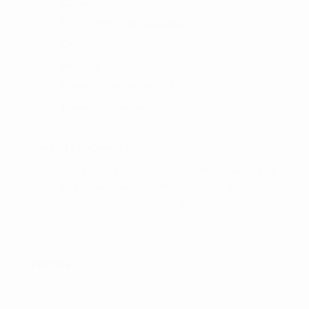
Gallerier
Hole in One præmiemodtagere
Om os
Min blog
Cookie- og privatlivspolitik
Handelsbetingelser
OM GOLFSHOPPEN :
I Golf Shop Korsør får du personlig vejledning og
god service. Golf shop Korsør skaber, for vores
kunder, gode rammer i en fysisk butik.
FIND OS :