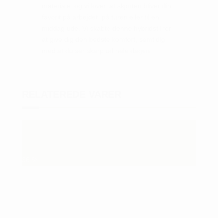
materiale, og vi lover, at skjorten bliver din
favorit på arbejdet, på turen eller til en
middag ude. Vi skabte denne hybridstil for
at give dig den bedste komfort, samtidig
med at du ser skarp ud hele dagen.
RELATEREDE VARER
36
%