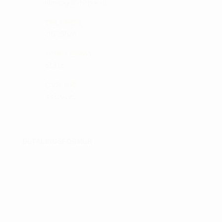
tam@golfshop-k.dk
TELEFON:
28735526
MOBILE PAY:
61316
CVR NR:
33310129
BETALINGSFORMER :