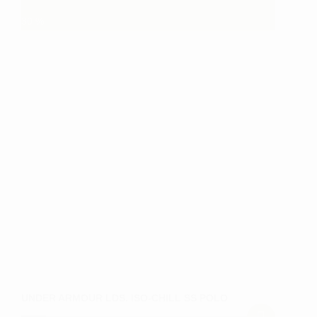
varianter.
30
%
Mulighederne
kan
vælges
på
varesiden
UNDER ARMOUR LDS. ISO-CHILL SS POLO