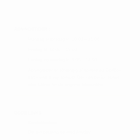
ÅBNINGSTIDER :
Mandag til torsdag kl. 10.00 – 16.00
Fredag kl. 10.00 – 15.00
Lørdag og søndag kl. 9.00 – 14.00
Åbningstider er afhængig af spillere på GolfBox,
samt vind & vejr forhold. Der kan derfor åbnes
eller lukkes før de angivne tidspunkter.
GODE LINKS :
Kundeklubben
Del din betaling op med Anyday