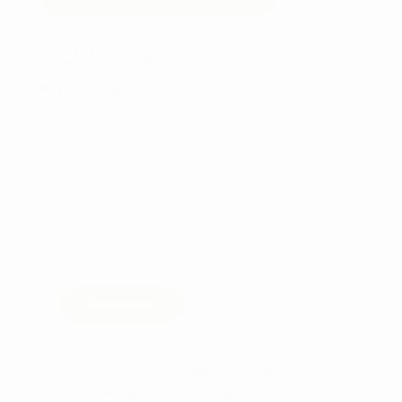
VARENUMMER (SKU):
101324
KATEGORIER:
GOLFTØJ - DAME
,
CUTTER & BUCK
,
GOLFTØJ
,
POLO & SKJORTE
TAGS:
ÅNDBAR
,
CUTTER & BUCK
,
FUGTTRANSPORTERENDE
,
GOD PASFORM
,
KOMFORTABEL
Beskrivelse
Vores ikoniske Advantage nu også som
skjorte i samme behagelige tri-blend