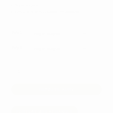
Super komkort
52% cotton, 45% polyester, 3% elastane
Valg 1
Valg 2
C&B
Advantage
Skjorte
-
TILFØJ TIL KURV
Dame
antal
FORTSÆT MED AT HANDLE