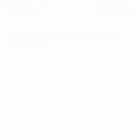
Hjem
/
GOLFTØJ
/
Golftøj - dame
/ C&B Advantage
Skjorte – Dame