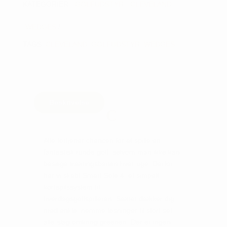
KATEGORIER:
GOLFUDSTYR
,
CLEVELAND
,
WEDGES
TAGS:
CLEVELAND
,
GOLFUDSTYR
,
WEDGES
Beskrivelse
Alle fortjener chancen for at spille en
fantastisk runde golf, selvom man ikke kan
besøge træningsbanen hver uge. Derfor
har vi skabt Smart Sole 4, et simpelt
kortspilssystem til
hverdagsgolfspilleren. Sættet dækker dig
med enkle, nemme løsninger til stort set
alle slag omkring greenen. Der er ingen