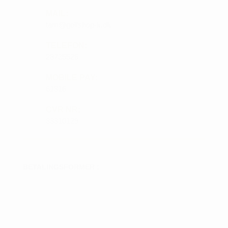
MAIL:
tam@golfshop-k.dk
TELEFON:
28735526
MOBILE PAY:
61316
CVR NR:
33310129
BETALINGSFORMER :