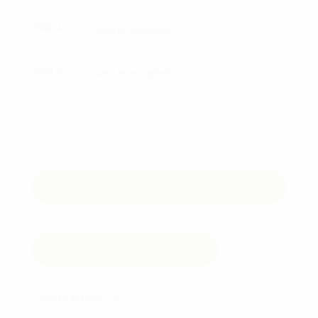
Valg 1
Valg 2
CLEVELAND
WMN
SMART
SOLE
TILFØJ TIL KURV
4.0
GRAFIT
antal
FORTSÆT MED AT HANDLE
VARENUMMER (SKU):
101212