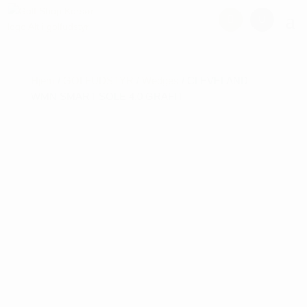
Hjem
/
GOLFUDSTYR
/
Wedges
/ CLEVELAND
WMN SMART SOLE 4.0 GRAFIT