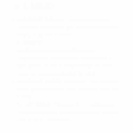
kr.
1.199,00
FORBEDRET TRESOLE – En ekstra bred tresole,
med tilføjet ledende kant, giver maksimal tilgivelse fra
fairway, rough eller bunkeren.
FORBEDRET
FØLELSESBALANCERINGSTEKNOLOGI –
Vægtfordelingen fra hosel tillader tyngdepunktet at
flytte tættere på centrum af køllehovedet for bedre
følelse og mere ensartethed på alle skud.
AGGRESSIVE FRÆSTE GROOVER – Nye aggressive
fræste groover genererer bedre spinydelse under alle
forhold.
NY GAP-WEDGE – Tilføjelsen af “G”-modellen giver
fuld skudkapacitet og omfattende alsidighed sammen
med “S” og “C”-modellerne.