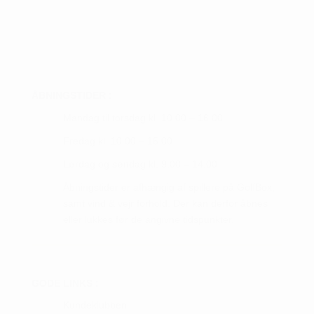
ÅBNINGSTIDER :
Mandag til torsdag kl. 10.00 – 16.00
Fredag kl. 10.00 – 15.00
Lørdag og søndag kl. 9.00 – 14.00
Åbningstider er afhængig af spillere på GolfBox,
samt vind & vejr forhold. Der kan derfor åbnes
eller lukkes før de angivne tidspunkter.
GODE LINKS :
Kundeklubben