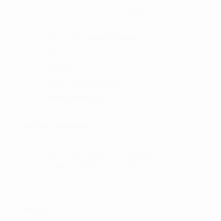
Del din betaling op med Anyday
Gallerier
Hole in One præmiemodtagere
Om os
Min blog
Cookie- og privatlivspolitik
Handelsbetingelser
OM GOLFSHOPPEN :
I Golf Shop Korsør får du personlig vejledning og
god service. Golf shop Korsør skaber, for vores
kunder, gode rammer i en fysisk butik.
FIND OS :