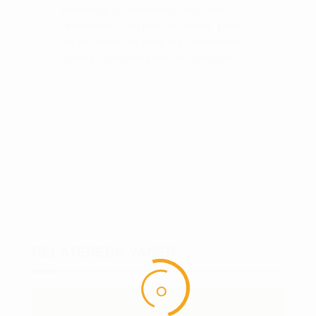
besværlige svingændringer eller åbne
køllehoveder. Tag bare din wedge, placer
dig for bolden, og sving løs. Omfavn det
nemme- kortspillet bliver en fornøjelse.
RELATEREDE VARER