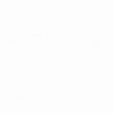
CLEVELAND WMN LAUNCHER XL HYBRID
Den
Den
kr.
1.649,00
kr.
1.319,20
Dette
oprindelige
aktuelle
vare
pris
pris
var:
er:
har
kr. 1.649,00.
kr. 1.319,20.
flere
varianter.
Mulighederne
kan
FRAGTFRIT
vælges
på
VED KØB OVER KR. 700
varesiden