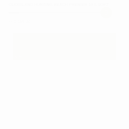
CLEVELAND HUNTING BEACH PREMIER 10.5 SOFT
kr.
1.199,00
Dette
vare
har
flere
varianter.
20
%
Mulighederne
kan
vælges
på
varesiden