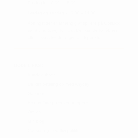
Fredag kl. 10.00 – 15.00
Lørdag og søndag kl. 9.00 – 14.00
Åbningstider er afhængig af spillere på GolfBox,
samt vind & vejr forhold. Der kan derfor åbnes
eller lukkes før de angivne tidspunkter.
GODE LINKS :
Kundeklubben
Del din betaling op med Anyday
Gallerier
Hole in One præmiemodtagere
Om os
Min blog
Cookie- og privatlivspolitik