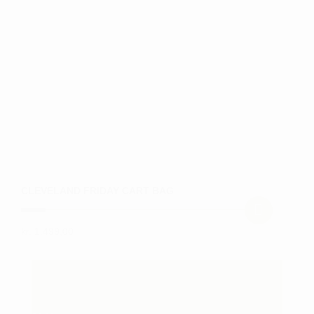
kan
vælges
på
varesiden
CLEVELAND FRIDAY CART BAG
kr.
1.499,00
Dette
vare
har
flere
varianter.