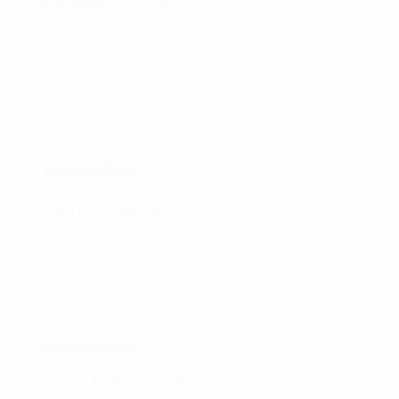
Den
Den
kr.
3.199,00
kr.
2.239,00
Dette
oprindelige
aktuelle
vare
pris
pris
var:
er:
har
kr. 3.199,00.
kr. 2.239,00.
flere
varianter.
Mulighederne
kan
FRAGTFRIT
vælges
på
VED KØB OVER KR. 700
varesiden
ÅBNINGSTIDER :
Mandag til torsdag kl. 10.00 – 16.00