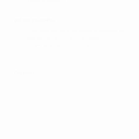
Handelsbetingelser
OM GOLFSHOPPEN :
I Golf Shop Korsør får du personlig vejledning og
god service. Golf shop Korsør skaber, for vores
kunder, gode rammer i en fysisk butik.
FIND OS :