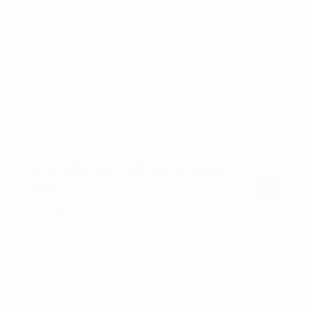
CLEVELAND MNS LAUNCHER HB DRIVER
Den
Den
kr.
2.599,00
kr.
1.299,50
Dette
oprindelige
aktuelle
vare
pris
pris
var:
er:
har
kr. 2.599,00.
kr. 1.299,50.
flere
varianter.
Mulighederne