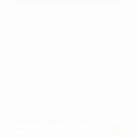
30
%
Mulighederne
kan
vælges
på
varesiden
CLEVELAND LAUNCHER XL DRIVER SENIOR