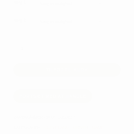
Valg 1
Valg 2
CLEVELAND
WMN
LAUNCHER
XL
TILFØJ TIL KURV
DRIVER
LITE
antal
FORTSÆT MED AT HANDLE
VARENUMMER (SKU):
101083
KATEGORIER:
CLEVELAND
,
DRIVER - DAME
,