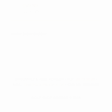
CVR NR:
33310129
BETALINGSFORMER :
ØRNUMVEJ 8, 4220 KORSØR • TLF:
28 73 55 26
•
MAIL:
TAM@GOLFSHOP-K.DK
• CVR NR: 33310129
GOLF SHOP KORSØR © 2026