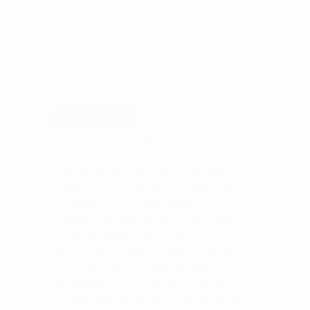
GOLFUDSTYR
TAGS:
CLEVELAND
,
DRIVER DAME
,
GOLFUDSTYR
Beskrivelse
Cleveland siger at Letvægt er den rette
vægt. I Launcher XL får du en lettere kølle,
og derfor kan du svinge hurtigere. En
bundet hosel kombineret med et ultralet
skaft, gør denne driver 12 gr. lettere og
0,25” længere end XL-modellen. XL driver
køllehovedet er det mest tilgivende
nogensinde, og med høj launch fra en lav
og dyb vægt. Du får maksimal længde og