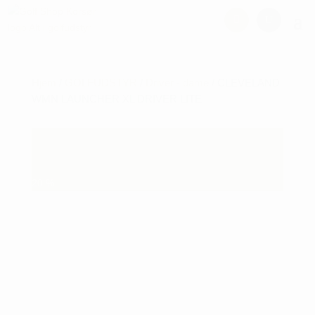
Hjem
/
GOLFUDSTYR
/
Driver - dame
/ CLEVELAND
WMN LAUNCHER XL DRIVER LITE
20
%