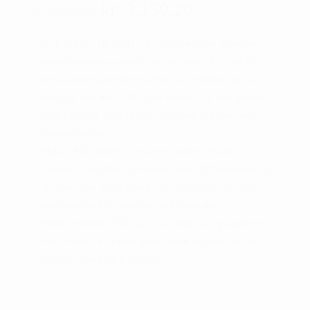
Den
Den
kr.
2.159,20
kr.
2.699,00
oprindelige
aktuelle
pris
pris
LITE-VÆGT DESIGN = En bundet hosel uden den
var:
er:
vægtforøgende justerbar muffe, sammen med et
kr. 2.699,00.
kr. 2.159,20.
ultralet skaft, gør denne driver 12 g lettere og 0,25″
længere end den justerbare version, så den svinger
ekstra hurtigt. Den ekstra hastighed betyder mere
afstand fra tee.
REBOUND RAMME = Hvad er bedre end én
flexzone? To (duh). Skiftende zoner af fleksibilitet og
stivhed leder mere energi ind i golfbolden for øget
boldhastighed og distance ved hvert slag.
HANDLINGSMASSE CB = En vægt på 8 g placeret
inde i enden af ​​grebet giver bedre balance for mere
kontrol uden ekstra indsats.