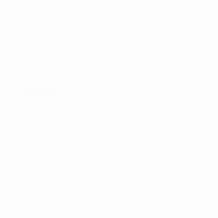
KONTAKT :
ADRESSE:
Ørnumvej 8, 4220 Korsør
MAIL:
tam@golfshop-k.dk
TELEFON:
28735526
MOBILE PAY:
61316