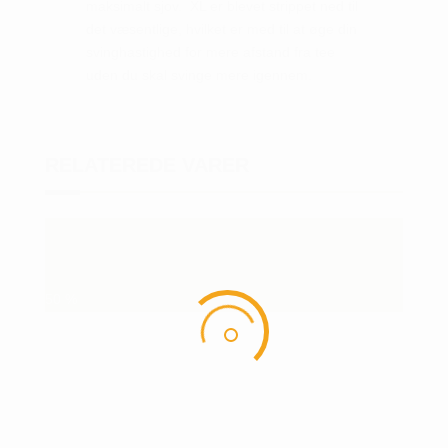
maksimalt sjov. XL er blevet strippet ned til
det væsentlige, hvilket er med til at øge din
svinghastighed for mere afstand fra tee
uden du skal svinge mere igennem.
RELATEREDE VARER
50
%