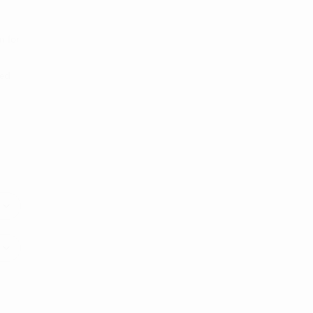
n for
med
.