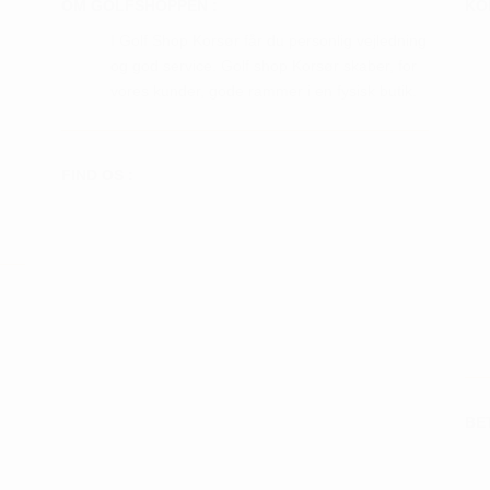
Mulighederne
OM GOLFSHOPPEN :
KO
iden
kan
I Golf Shop Korsør får du personlig vejledning
vælges
og god service. Golf shop Korsør skaber, for
på
vores kunder, gode rammer i en fysisk butik.
varesiden
FIND OS :
BE