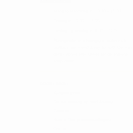
Mulighederne
ÅBNINGSTIDER :
vares
kan
Mandag til torsdag kl. 10.00 – 16.00
vælges
Fredag kl. 10.00 – 15.00
på
Lørdag og søndag kl. 9.00 – 14.00
varesiden
Åbningstider er afhængig af spillere på
GolfBox, samt vind & vejr forhold. Der kan
derfor åbnes eller lukkes før de angivne
tidspunkter.
GODE LINKS :
Kundeklubben
Del din betaling op med Anyday
Gallerier
Hole in One præmiemodtagere
Om os