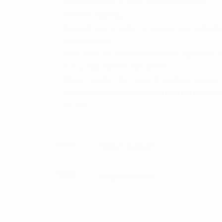
XL-hoveddesign: et større hoved med ekstrem
perimetervægtning
Rebound-ramme: leder mere energi ind i golfbolde
øget præstation.
Action Mass CB: Opnå bedre balance og kontrol 
en 8 g vægt placeret inde i grebet.
Hibore kronetrin: Det trinvise kronedesign sænker
tyngdepunktet og muliggør skud med høj lancering
Se video
Valg 1
Valg 2