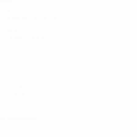
NTAKT :
ADRESSE:
Ørnumvej 8, 4220 Korsør
MAIL:
tam@golfshop-k.dk
TELEFON:
28735526
MOBILE PAY:
61316
CVR NR:
33310129
TALINGSFORMER :