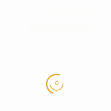
CLEVELAND
TILFØJ TIL KURV
WMN
LAUNCHER
XL
HYBRID
FORTSÆT MED AT HANDLE
antal
VARENUMMER (SKU):
101131
KATEGORIER:
GOLFUDSTYR
,
CLEVELAND
,
HYB
- DAME
TAGS:
CLEVELAND
,
GOLFUDSTYR
,
HYBRID DAME