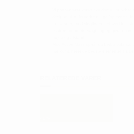
Vi præsenterer vores nye dame Launcher XL
designet til at forbedre din golfoplevelse. 
tre skinner, med slagfladen i ethvert leje.
ekstrem perimetervægtning og giver en impo
højde og afstand.
Med Action Mass opnår du bedre balance og
har kombineret de bedste elementer fra b
RELATEREDE VARER
41
%