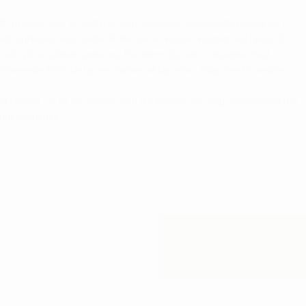
-hybrider, der er udstyret med avanceret tilgivelsesteknologi og
Med funktioner som Gliderail, der sikrer korrekt kontakt ved hjælp af
 Ja selv på et ujævnt underlag. Det større hoved er designet med
nerende MOI. Det giver masser af tilgivelse, tillige med maksimal
 kontrol. Så er du usikker med din fairway, så vælg vores hybrid der
egge verdener.
20
%