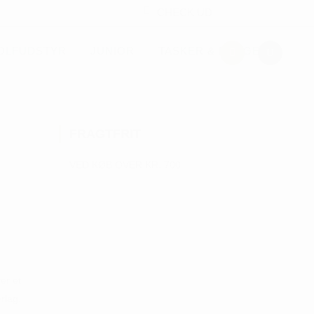
CHECK UD
OLFUDSTYR
JUNIOR
TASKER & PUNGE
FRAGTFRIT
VED KØB OVER KR. 700
er et
rlag.
,20.