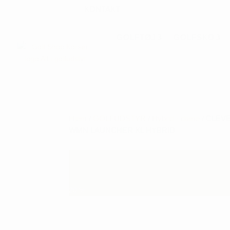
KONTAKT
GOLFTØJ
GOLFSKO
Hjem
/
GOLFUDSTYR
/
Hybrid - dame
/ CLEV
WMN LAUNCHER XL HYBRID
20
%