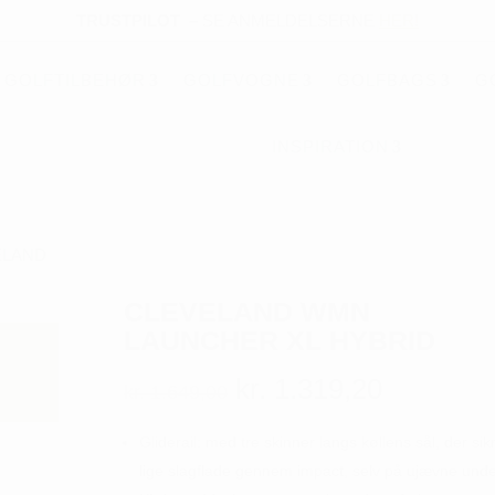
TRUSTPILOT
–
SE ANMELDELSERNE
HER!
GOLFTILBEHØR
GOLFVOGNE
GOLFBAGS
G
INSPIRATION
ELAND
CLEVELAND WMN
LAUNCHER XL HYBRID
Den
Den
kr.
1.319,20
kr.
1.649,00
oprindelige
aktuelle
pris
pris
Gliderail: med tre skinner langs køllens sål, der sikr
var:
er:
lige slagflade gennem impact, selv på ujævne unde
kr. 1.649,00.
kr. 1.319