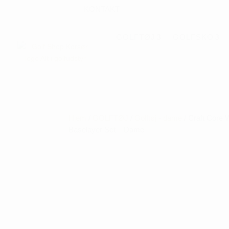
KONTAKT
GOLFTØJ
GOLFSKO
Hjem
/
GOLFTØJ
/
Golftøj - dame
/ Craft Core
Baselayer Set – Dame