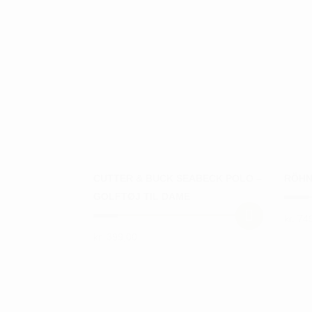
CUTTER & BUCK SEABECK POLO –
RÖHN
GOLFTØJ TIL DAME
kr.
749
Dette
kr.
399,00
Dette
vare
vare
har
har
flere
flere
varian