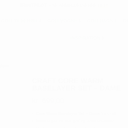
TRUSTPILOT
–
SE ANMELDELSERNE
HER!
GOLFTILBEHØR
GOLFVOGNE
GOLFBAGS
G
INSPIRATION
 Warm
CRAFT CORE WARM
BASELAYER SET – DAME
kr.
699,00
Core Warm Baselayer Set – Dame
fra Craft
Ideelt til gåture, løb, golf og vinteraktiviteter