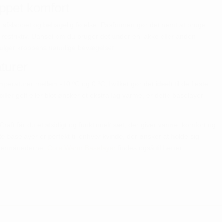
appet komfort
n afslappet og behagelig følelse. Pasformen gør det nemt at bruge
s restriktiv. Uanset om du bruger det under en jakke eller anden
følger kroppens naturlige bevægelser.
aturer
eraturer mellem -10 ºC og 0 ºC, hvilket gør det ideelt til de fleste
piller golf eller blot ønsker et ekstra lag varme, er dette baselayer-
ft får du et alsidigt og funktionelt sæt, der giver varme, komfort og
 baselayer er perfekt til enhver kvinde, der ønsker at holde sig
intermånederne.
Core Warm Baselayer
findes også til herrer.