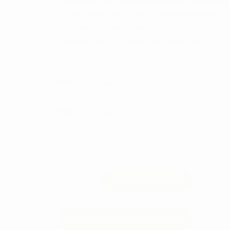
Blød jersey med børstet inderside for ekstra varme
Flade sømme for komfort og bevægelsesfrihed
God fugttransport for tør komfort
Normal pasform, perfekt som inderste lag
Valg 1
Valg 2
Craft
TILFØJ TIL KURV
Core
Warm
Baselayer
Set
FORTSÆT MED AT HANDLE