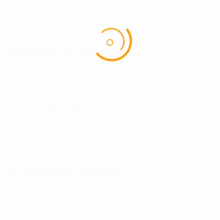
tående af en langærmet undertrøje og lange underbukser, er perfekt
oldt vejr. Med dette baselayer-sæt kan du holde varmen og nyde optimal
eller dyrker andre vinteraktiviteter.
ey med børstet inderside
et af funktionelt, blødt jersey-materiale med en børstet inderside.
jer ekstra varme og komfort, så du kan holde dig varm selv på de
t mod huden og hjælper med at isolere kroppen mod kulde.
l bevægelsesfrihed
de sømme, som følger kroppens bevægelser. De flade sømme
 sættet ideelt til langvarig brug og høj komfort. Du får fuld
l både lav- og moderat-aktivitetsniveauer i vinterkulden.
r og behagelig komfort
 på fugttransport. Materialet transporterer fugt væk fra kroppen,
vitet. Fugttransporten er vurderet til 3 ud af 5, hvilket sikrer, at du
ldt vejr.