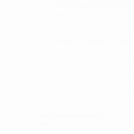
Normal pasform til afsl
Sættet har en normal pasform, der giver e
som inderste lag under dit tøj uden at føle
yderbeklædning, passer sættet perfekt og 
Perfekt til kolde temper
Core Warm Baselayer Set er designet til temp
vinteraktiviteter. Uanset om du går, løber, s
sæt et uundværligt valg.
Med Core Warm Baselayer Set - Dame fra Cra
bevægelsesfrihed på kolde vinterdage. Dette
varm og tør under udendørsaktiviteter i v
RELATEREDE VARER