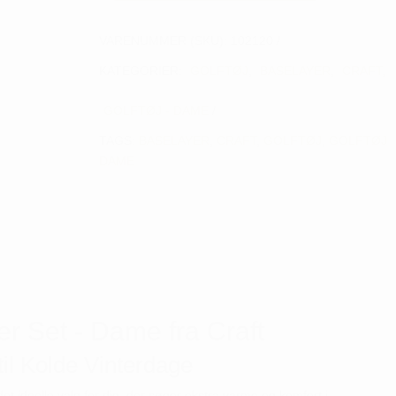
-
Dame
VARENUMMER (SKU):
102120
antal
KATEGORIER:
GOLFTØJ
,
BASELAYER
,
CRAFT
,
GOLFTØJ - DAME
TAGS:
BASELAYER
,
CRAFT
,
GOLFTØJ
,
GOLFTØJ
DAME
 Set - Dame fra Craft
til Kolde Vinterdage
t ideelle valg for dig, der søger ekstra varme og komfort i