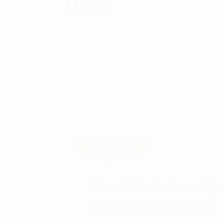
Beskrivelse
Core Warm Baselayer
Det Perfekte Baselayer 
Craft Core Warm Baselayer Set - dame er de