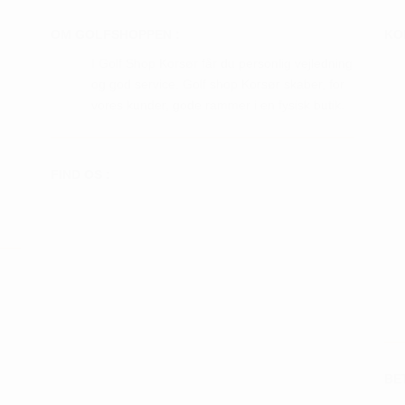
hederne
varianter.
Mulighederne
OM GOLFSHOPPEN :
KO
s
kan
I Golf Shop Korsør får du personlig vejledning
vælges
og god service. Golf shop Korsør skaber, for
iden
på
vores kunder, gode rammer i en fysisk butik.
varesiden
FIND OS :
BE