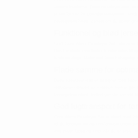
vintermånederne. Dette baselayer-sæt, bes
til alle former for udendørsaktiviteter i k
bevægelsesfrihed, uanset om du spiller golf 
Funktionel og blød jers
Craft Core Warm Baselayer Set - dame er lav
Den børstede overflade på indersiden tilfø
koldeste dage. Materialet føles behagelig
Flade sømme for optima
Dette baselayer-sæt er designet med fla
reducerer risikoen for irritation, hvilket gør
bevægelsesfrihed, hvilket gør det perfekt ti
God fugttransport for tø
Core Warm Baselayer Set er skabt med fokus
så du forbliver tør og komfortabel under akti
ikke bliver fugtig og kold, når du er aktiv i ko