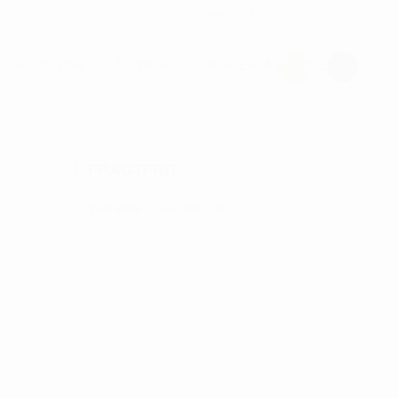
CHECK UD
OLFUDSTYR
JUNIOR
TASKER & PUNGE
FRAGTFRIT
VED KØB OVER KR. 700