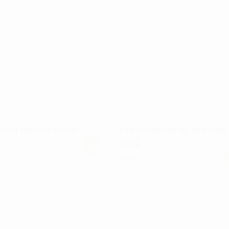
ISCH SMOOTH SKORT
C&B CHAMBERS HZ SWEATER 
DAME
,00
kr.
499,00
Dette
vare
har
ter.
flere