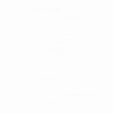
varianter.
Mulig
Mulighederne
kan
ÅBNINGSTIDER :
kan
vælge
Mandag til torsdag kl. 10.00 – 16.00
vælges
på
Fredag kl. 10.00 – 15.00
på
vares
Lørdag og søndag kl. 9.00 – 14.00
varesiden
Åbningstider er afhængig af spillere på
GolfBox, samt vind & vejr forhold. Der kan
derfor åbnes eller lukkes før de angivne
tidspunkter.
GODE LINKS :
Kundeklubben
Del din betaling op med Anyday
Gallerier
Hole in One præmiemodtagere