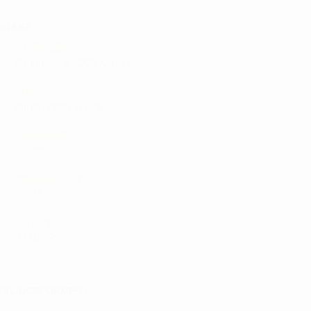
NTAKT :
ADRESSE:
Ørnumvej 8, 4220 Korsør
MAIL:
tam@golfshop-k.dk
TELEFON:
28735526
MOBILE PAY:
61316
CVR NR:
33310129
TALINGSFORMER :