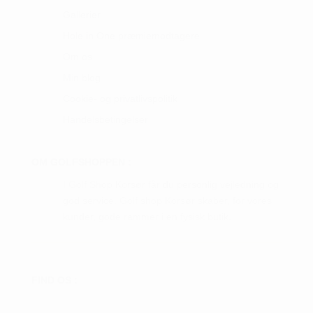
Gallerier
Hole in One præmiemodtagere
Om os
Min blog
Cookie- og privatlivspolitik
Handelsbetingelser
OM GOLFSHOPPEN :
I Golf Shop Korsør får du personlig vejledning og
god service. Golf shop Korsør skaber, for vores
kunder, gode rammer i en fysisk butik.
FIND OS :