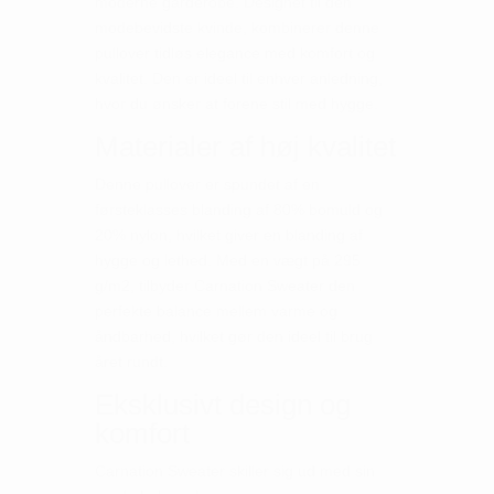
moderne garderobe. Designet til den
modebevidste kvinde, kombinerer denne
pullover tidløs elegance med komfort og
kvalitet. Den er ideel til enhver anledning,
hvor du ønsker at forene stil med hygge.
Materialer af høj kvalitet
Denne pullover er spundet af en
førsteklasses blanding af 80% bomuld og
20% nylon, hvilket giver en blanding af
hygge og lethed. Med en vægt på 295
g/m2, tilbyder Carnation Sweater den
perfekte balance mellem varme og
åndbarhed, hvilket gør den ideel til brug
året rundt.
Eksklusivt design og
komfort
Carnation Sweater skiller sig ud med sin