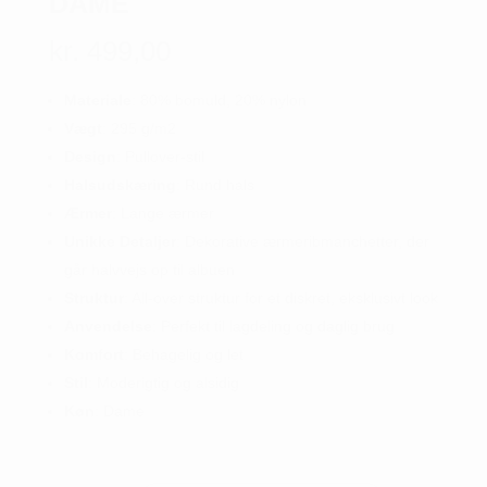
DAME
kr.
499,00
Materiale
: 80% bomuld, 20% nylon
Vægt
: 295 g/m2
Design
: Pullover-stil
Halsudskæring
: Rund hals
Ærmer
: Lange ærmer
Unikke Detaljer
: Dekorative ærmeribmanchetter, der
går halvvejs op til albuen
Struktur
: All-over struktur for et diskret, eksklusivt look
Anvendelse
: Perfekt til lagdeling og daglig brug
Komfort
: Behagelig og let
Stil
: Moderigtig og alsidig
Køn
: Dame