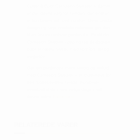
Cutter & Buck Carnation Sweater til damer
er det ideelle valg for kvinden, der ønsker
at kombinere stil med komfort. Dens unikke
design og høje kvalitetsmaterialer gør den
til en favorit i enhver garderobe. Bestil din
Carnation Sweater i dag og tag dit daglige
outfit til næste niveau med komfort, stil og
elegance.
Gør din garderobe mere alsidig og stilfuld
med Carnation Sweater – et must-have for
den modebevidste kvinde. Kombiner
eventuelt til de mere kølige dage med
denne lækre
Baker vest
RELATEREDE VARER