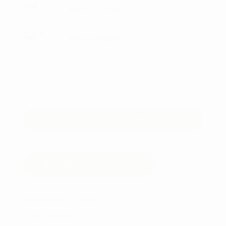
Valg 1
Valg 2
Cutter
&
Buck
Carnation
TILFØJ TIL KURV
Sweater
-
dame
antal
FORTSÆT MED AT HANDLE
VARENUMMER (SKU):
101738
KATEGORIER:
GOLFTØJ
,
CUTTER & BUCK
,