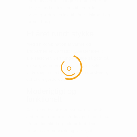
andre stykker for et lagdelt look. Den er let
at style med alt fra jeans til nederdele,
hvilket gør den perfekt til både afslappet og
formelt brug.
Et året rundt stykke
Med sin kombination af varme og
åndbarhed er Carnation Sweater ideel til
alle sæsoner. Den fungerer lige så godt på
en kølig sommeraften som på en kold
vinterdag, hvilket gør den til en uundværlig
del af din garderobe.
Moderigtigt og
funktionelt
Carnation Sweater er ikke bare et mode
statement; den er også designet med fokus
på funktionalitet og holdbarhed. Den
robuste sammensætning sikrer, at