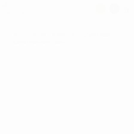
Hjem
/
GOLFTØJ
/
Golftøj - dame
/ Cutter & Buck
Carnation Sweater – dame