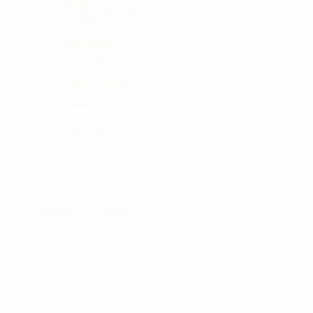
MAIL:
tam@golfshop-k.dk
TELEFON:
28735526
MOBILE PAY:
61316
CVR NR:
33310129
BETALINGSFORMER :