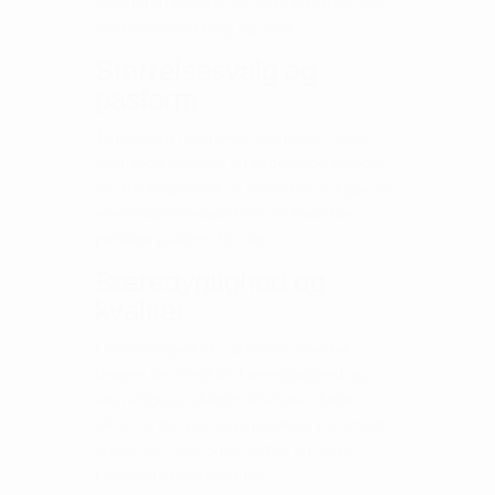
sweateren bevarer sin form og farve, selv
efter gentagen brug og vask.
Størrelsesvalg og
pasform
Tilgængelig i en række størrelser, sikrer
Carnation Sweater en flatterende pasform
for alle kropstyper. Vi anbefaler at kigge på
vores størrelsesguide for at finde den
perfekte pasform for dig.
Bæredygtighed og
kvalitet
I fremstillingen af Carnation Sweater
lægges der vægt på bæredygtighed og
ansvarlige produktionsmetoder. Dette
sikrer, at du ikke kun investerer i et smukt
stykke tøj, men også støtter en mere
bæredygtig modeindustri.