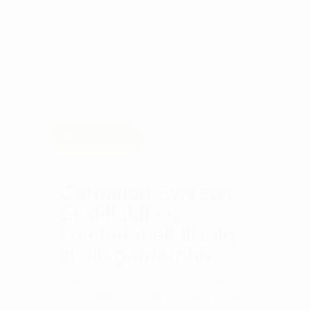
GOLFTØJ - DAME
,
STRIK & TRØJER
TAGS:
CUTTER & BUCK
,
GOLFTØJ
,
GOLFTØJ DAME
,
STRIK & TRØJER
Beskrivelse
Carnation Sweater -
Et stilfuldt og
komfortabelt tilvalg
til din garderobe
Cutter & Buck Carnation Sweater til damer
er en elegant og alsidig tilføjelse til enhver