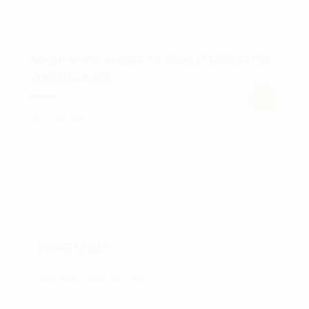
NORTH SHORE BUKSER TIL DAME | REGNTØJ FRA
CUTTER & BUCK
kr.
1.299,00
Dette
vare
har
flere
varianter.
Mulighederne
kan
FRAGTFRIT
vælges
på
VED KØB OVER KR. 700
varesiden