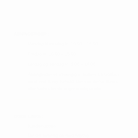
ÅBNINGSTIDER :
Mandag til torsdag kl. 10.00 – 16.00
Fredag kl. 10.00 – 15.00
Lørdag og søndag kl. 9.00 – 14.00
Åbningstider er afhængig af spillere på GolfBox,
samt vind & vejr forhold. Der kan derfor åbnes
eller lukkes før de angivne tidspunkter.
GODE LINKS :
Kundeklubben
Del din betaling op med Anyday