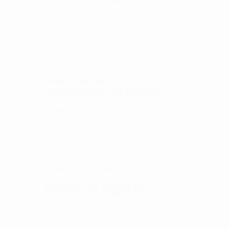
runde hals og lange ærmer, som er
fremhævet med en enlags finish, der tilføjer
et strejf af finesse. Den unikke all-over
struktur giver et diskret, men eksklusivt
look, der vil tilføje en markant appel til
enhver garderobe.
Dekorative
ærmeribmanchetter
Et særligt highlight er de dekorative
ærmeribmanchetter, som går halvvejs op til
albuen. Denne detalje tilføjer en feminin og
moderne kant til designet, hvilket gør
Carnation Sweater til en unik og stilfuld
beklædningsgenstand.
Perfekt til lagdeling
Denne sweater er designet med tanke på
alsidighed og kan nemt kombineres med