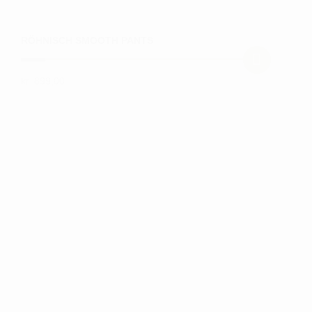
RÖHNISCH SMOOTH PANTS
kr.
899,00
Dette
vare
har
flere
varianter.
Mulighederne
kan
vælges
på
varesiden