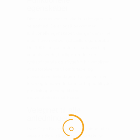
egenskaber
Disse capribukser er ikke kun designet til at
se godt ud. De er også pakket med
funktionelle egenskaber, der gør dem til et
must-have i enhver golfspillers garderobe.
Det 100% polyesterstof er både vind- og
vandafvisende, hurtigtørrende, samt
rynkeafvisende og strygefrit, hvilket sikrer,
at du forbliver tør, komfortabel og
præsentabel hele dagen. To lige lommer
foran og to påsyede lommer bagpå tilbyder
praktisk opbevaring til dine
nødvendigheder på banen.
Velegnet til alle
anledninger
Lyric Capri Bukser 74 cm er designet til at
være alsidige, så de passer perfekt ind i