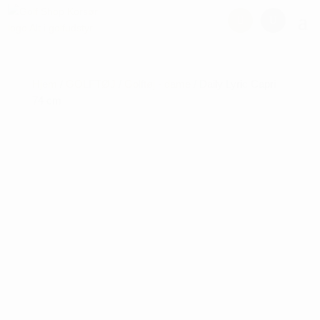
Hjem
/
GOLFTØJ
/
Golftøj - dame
/ Daily Lyric Capri
74 cm