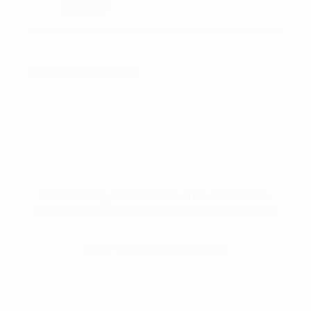
33310129
BETALINGSFORMER :
ØRNUMVEJ 8, 4220 KORSØR • TLF:
28 73 55 26
•
MAIL:
TAM@GOLFSHOP-K.DK
• CVR NR: 33310129
GOLF SHOP KORSØR © 2026