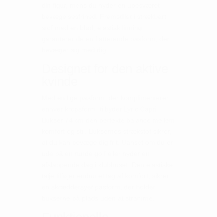
din figur, mens du nyder en ubesværet
bevægelsesfrihed. Fremstillet i strækbart
stof med en blød, elastisk linning,
garanterer de en flatterende pasform, der
bevæger sig med dig.
Designet for den aktive
kvinde
Med en lige pasform, der komplimenterer
enhver kropsform, tilbyder Lyric Capri
Bukser 74 cm den perfekte balance mellem
komfort og stil. Buksernes strækstof sikrer,
at du kan bevæge dig frit. Uanset om du er
ude på en runde golf eller nyder en
afslappende dag i klubhuset. Den elastiske
talje tilføjer endnu et lag af komfort, sikrer
en skræddersyet pasform, der holder
bukserne på plads uden at stramme.
Funktionelle