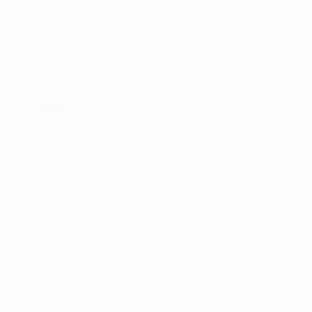
KONTAKT :
ADRESSE:
Ørnumvej 8, 4220 Korsør
MAIL:
tam@golfshop-k.dk
TELEFON:
28735526
MOBILE PAY:
61316
CVR NR: