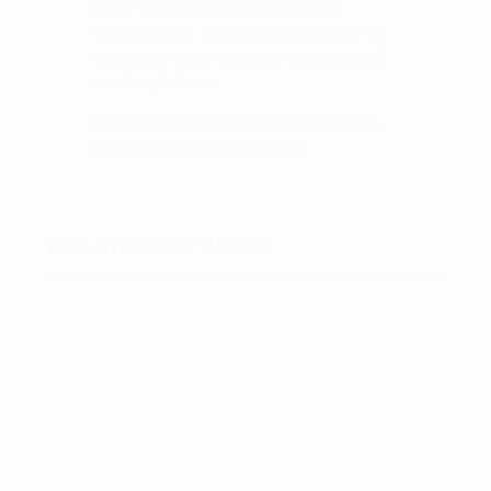
træde ind på golfbanen med fornyet
selvtillid og stil. Med Lyric Capri Bukser er
du garanteret en vindende kombination af
mode og funktion.
Mangler du en lang buks, kan vi anbefale
Lyric-bukserne
fra Daily Sports
RELATEREDE VARER