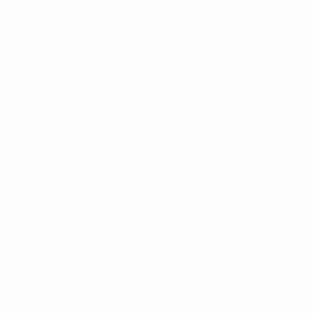
Lørdag og søndag kl. 9.00 – 14.00
Åbningstider er afhængig af spillere på GolfBox,
samt vind & vejr forhold. Der kan derfor åbnes
eller lukkes før de angivne tidspunkter.
GODE LINKS :
Kundeklubben
Del din betaling op med Anyday
Gallerier
Hole in One præmiemodtagere
Om os
Min blog
Cookie- og privatlivspolitik
Handelsbetingelser