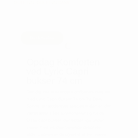
GOLFTØJ
,
GOLFTØJ DAME
Beskrivelse
Opdag Komforten
ved Lyric Capri
bukser 74 cm
Gør dig klar til at erobre golfbanen med stil
med Lyric Capri Bukser 74 cm fra Daily
Sports, skræddersyet specielt til damer, der
værdsætter både funktionalitet og mode.
Disse capribukser, der sidder lige under
knæet med en charmerende dekorativ
slids. Caprien er designet til at fremhæve