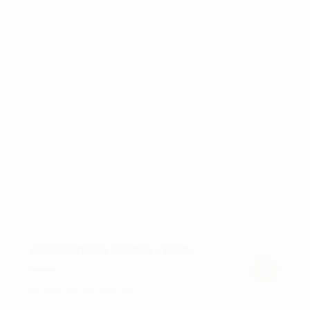
kan
vælges
på
varesiden
PUMA PIERVIEW JOGGER – DAME
Prisinterval:
kr.
325,00
–
kr.
649,00
Dette
kr. 325,00