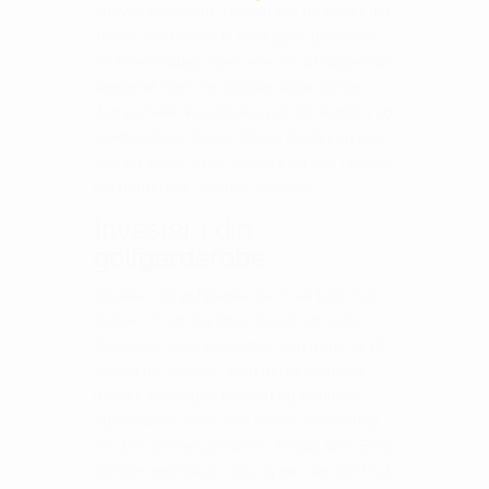
enhver anledning. Uanset om du søger det
ideelle par bukser til en dag på golfbanen,
en eftermiddag i byen eller en afslappende
weekend hjemme, tilbyder disse bukser
den perfekte kombination af stil, komfort og
funktionalitet. Deres tidløse design og høje
kvalitet sikrer, at de vil være en fast favorit i
din garderobe i mange sæsoner.
Investér i din
golfgarderobe
Opdater din golfgarderobe med Lyric Capri
Bukser 74 cm fra Daily Sports og oplev
forskellen, som kvalitetstøj kan gøre for dit
spil og dit velvære. Med deres elegante
design, overlegne komfort og praktiske
egenskaber, er de den ideelle investering
for den seriøse golfspiller. Besøg Golf Shop
Korsørs webshop i dag og gør dig klar til at