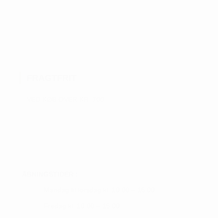
vare
til
kr. 649,00
har
flere
varianter.
Mulighederne
kan
FRAGTFRIT
vælges
på
VED KØB OVER KR. 700
varesiden
ÅBNINGSTIDER :
Mandag til torsdag kl. 10.00 – 16.00
Fredag kl. 10.00 – 15.00