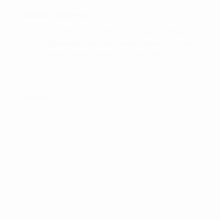
OM GOLFSHOPPEN :
I Golf Shop Korsør får du personlig vejledning og
god service. Golf shop Korsør skaber, for vores
kunder, gode rammer i en fysisk butik.
FIND OS :