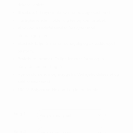
dekorativ slids.
Strækstof
: Tilbyder ubesværet bevægelsesfrihed.
Hurtigtørrende
: Holder dig tør og komfortabel.
Vind- og vandafvisende
: Beskytter mod
uforudsigeligt vejr.
Elastisk talje
: Sikrer en behagelig og skræddersyet
pasform.
Praktiske lommer
: To lige lommer foran og to
påsyede lommer bagpå.
Rynkeafvisende og strygefri
: Vedligeholdelseslet og
altid præsentabel.
100 % Polyester
: Holdbart og let materiale.
Valg 1
Valg 2