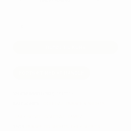
Daily
Lyric
Capri
74
TILFØJ TIL KURV
cm
antal
FORTSÆT MED AT HANDLE
VARENUMMER (SKU):
101773
KATEGORIER:
GOLFTØJ
,
BUKSER & SHORTS
,
DAILY SPORT
,
GOLFTØJ - DAME
TAGS:
BUKSER OG SHORTS
,
DAILY SPORTS
,