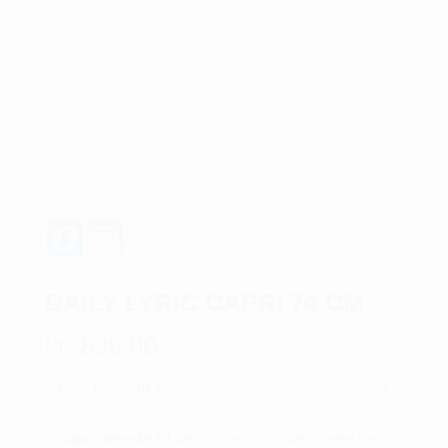
DAILY LYRIC CAPRI 74 CM
kr.
899,00
Lige pasform
: Flatterende snit, der komplimenterer
enhver figur.
Capri-længde 74 cm
: Slutter lige under knæet med