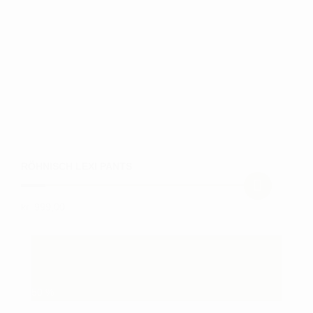
vælges
på
varesiden
RÖHNISCH LEXI PANTS
kr.
999,00
Dette
vare
har
flere
varianter.
50
%
Mulighederne