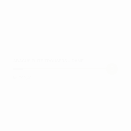
ABACUS ELITE TROUSERS – DAME
kr.
799,00
Dette
vare
har
flere
varianter.
Mulighederne
kan