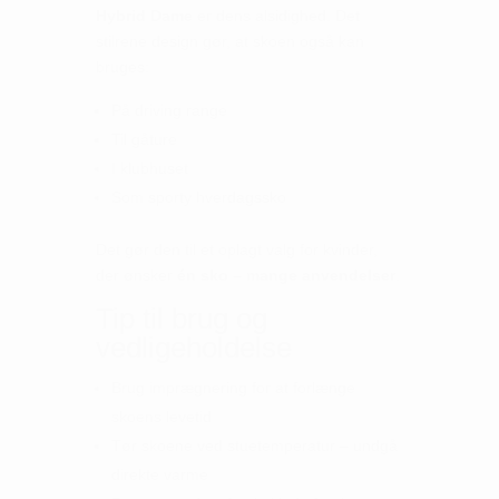
Hybrid Dame
er dens alsidighed. Det
stilrene design gør, at skoen også kan
bruges:
På driving range
Til gåture
I klubhuset
Som sporty hverdagssko
Det gør den til et oplagt valg for kvinder,
der ønsker
én sko – mange anvendelser
.
Tip til brug og
vedligeholdelse
Brug imprægnering for at forlænge
skoens levetid
Tør skoene ved stuetemperatur – undgå
direkte varme