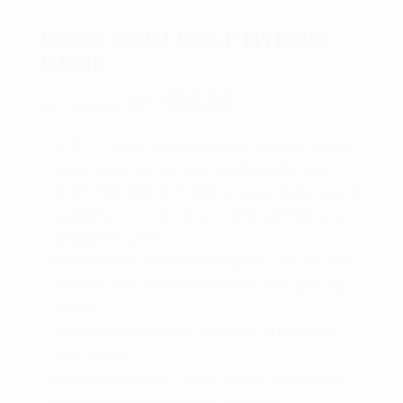
ECCO BIOM GOLF HYBRID
DAME
Den
Den
kr.
599,00
kr.
1.200,00
oprindelige
aktuelle
pris
pris
Ru ECCO-læder fra brandets egne garverier bidrager
var:
er:
til retro street-stil, med valg af afdæmpede farver
kr. 1.200,00.
kr. 599,00.
BIOM® NATURAL MOTION® teknologi tillader naturlig
bevægelse, mens den leverer støtte, stabilitet og en
tætsiddende pasform
Prisvindende E-DTS® traktionssystem, som har cirka
100 barer til ca. 800 traktionsvinkler, sikrer greb og
komfort
Vandtæt teknologi holder din fod tør og behagelig i
våde forhold
ECCO FLUIDFORM™ Direct Comfort Technology til
stødabsorbering, rebound og fleksibilitet