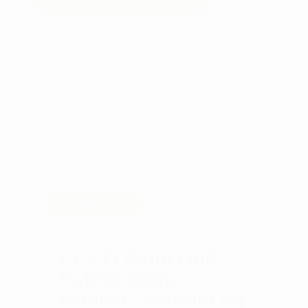
VARENUMMER (SKU):
101368
KATEGORIER:
GOLFSKO - DAME
,
ECCO
,
GOLFSKO
TAGS:
DAME SKO
,
ECCO
,
HYDROMAX
Beskrivelse
ECCO Biom Golf
Hybrid Dame –
komfort, stabilitet og