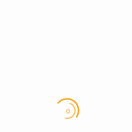
Dame?
ECCO Biom Golf Hybrid Dame
er udviklet
med fokus på naturlig bevægelse og
optimal støtte. Den anatomiske pasform
følger fodens form, hvilket giver en mere
jordnær og balanceret fornemmelse –
noget mange kvindelige golfspillere sætter
stor pris på.
Fordele:
BIOM® NATURAL MOTION® for naturlig
gang og bedre balance
Vandtæt overdel i slidstærkt ECCO-læder
Let og fleksibel konstruktion
Hybrid ydersål – perfekt både på og
uden for banen
God stabilitet i svinget uden at føles tung
Sporty og moderne design