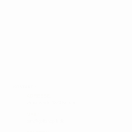
KONTAKT :
ADRESSE:
Ørnumvej 8, 4220 Korsør
MAIL:
tam@golfshop-k.dk