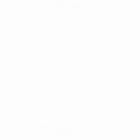
sporty elegance
ECCO Biom Golf Hybrid Dame
er den
ideelle golfsko til kvinder, der ønsker
maksimal komfort, naturlig bevægelse og et
moderne, sporty udtryk – både på og uden
for golfbanen. Med avanceret BIOM®-
teknologi, slidstærk ydersål og vandtæt
overdel kombinerer denne golfsko
performance og stil i én og samme model.
Golfskoen er designet til dig, der vil have
stabilitet i svinget
,
lethed i gang
og
komfort hele dagen
– uanset om du
spiller 9 eller 18 huller. ECCO Biom Golf
Hybrid Dame er desuden så stilren, at den
sagtens kan bruges som en casual fritid
Hvorfor vælge ECCO
Biom Golf Hybrid