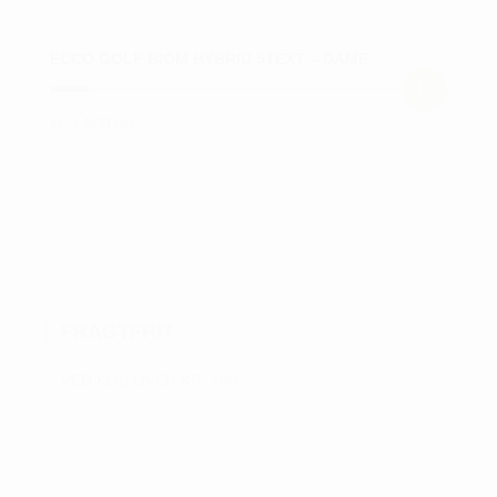
ECCO GOLF BIOM HYBRID 5TEXT – DAME
kr.
1.500,00
Dette
vare
har
flere
varianter.
Mulighederne
kan
FRAGTFRIT
vælges
på
VED KØB OVER KR. 700
varesiden