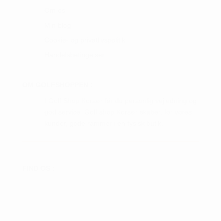
Om os
Min blog
Cookie- og privatlivspolitik
Handelsbetingelser
OM GOLFSHOPPEN :
I Golf Shop Korsør får du personlig vejledning og
god service. Golf shop Korsør skaber, for vores
kunder, gode rammer i en fysisk butik.
FIND OS :