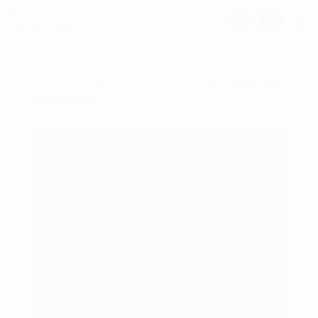
Hjem
/
GOLFSKO
/
Golfsko - dame
/ Ecco Biom Golf
Hybrid Dame
50
%
50
%
50
%