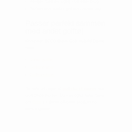
Rengør med en fugtig klud efter brug
Perfekt som helårs golfsko i dansk vejr
Passer perfekt sammen
med andet golftøj
Kombinér
ECCO Biom Golf Hybrid Dame
med:
Dame golftøj
Golfstrømper
Golfhandsker
Se hele udvalget af
golfsko til damer
hos
Golf Shop Korsør. Du kan også læse mere
om
Ecco
på deres officielle produkt og
teknologiside.