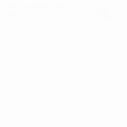
ECCO GOLF BIOM G5 – HERRE
kr.
1.999,00
Dette
vare
har
flere
varianter.
Mulighederne
kan
vælges
på
varesiden