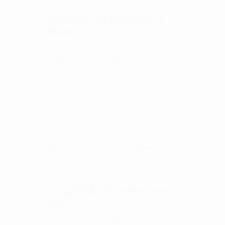
Komfort og pasform i
fokus
ECCO Biom Golf Hybrid Dame er kendt for
sin
ekstremt behagelige pasform
. Den
lave profil bringer foden tættere på
underlaget, hvilket giver øget kontrol og
bedre feedback i hvert skridt. Samtidig
sørger den bløde indersål for komfort –
også på lange runder.
Denne golfsko er velegnet til både
begyndere og øvede golfspillere
, der
ønsker en sko, man næsten glemmer, man
har på.
En golfsko til mere end
golf
En stor fordel ved
ECCO Biom Golf