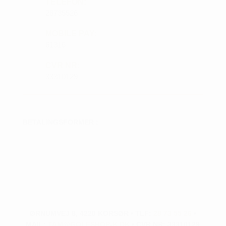
TELEFON:
28735526
MOBILE PAY:
61316
CVR NR:
33310129
BETALINGSFORMER :
ØRNUMVEJ 8, 4220 KORSØR • TLF:
28 73 55 26
•
MAIL:
TAM@GOLFSHOP-K.DK
• CVR NR: 33310129