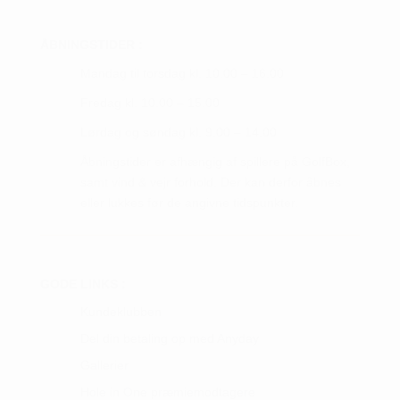
ÅBNINGSTIDER :
Mandag til torsdag kl. 10.00 – 16.00
Fredag kl. 10.00 – 15.00
Lørdag og søndag kl. 9.00 – 14.00
Åbningstider er afhængig af spillere på GolfBox,
samt vind & vejr forhold. Der kan derfor åbnes
eller lukkes før de angivne tidspunkter.
GODE LINKS :
Kundeklubben
Del din betaling op med Anyday
Gallerier
Hole in One præmiemodtagere