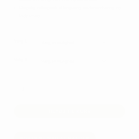
Aftagelig indlægssål til langvarig stødabsorbering og
åndbarhed.
Valg 1
Valg 2
Ecco
Biom
Golf
Hybrid
TILFØJ TIL KURV
Dame
antal
FORTSÆT MED AT HANDLE