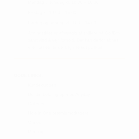
Mandag til torsdag kl. 10.00 – 16.00
Fredag kl. 10.00 – 15.00
Lørdag og søndag kl. 9.00 – 14.00
Åbningstider er afhængig af spillere på GolfBox,
samt vind & vejr forhold. Der kan derfor åbnes
eller lukkes før de angivne tidspunkter.
GODE LINKS :
Kundeklubben
Del din betaling op med Anyday
Gallerier
Hole in One præmiemodtagere
Om os
Min blog