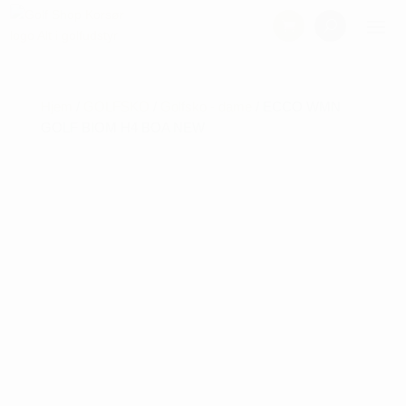
Hjem
/
GOLFSKO
/
Golfsko - dame
/ ECCO WMN
GOLF BIOM H4 BOA NEW