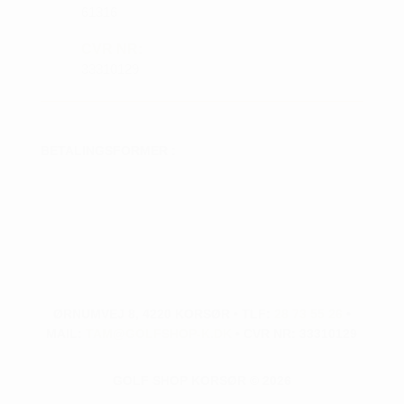
61316
CVR NR:
33310129
BETALINGSFORMER :
ØRNUMVEJ 8, 4220 KORSØR • TLF:
28 73 55 26
•
MAIL:
TAM@GOLFSHOP-K.DK
• CVR NR: 33310129
GOLF SHOP KORSØR © 2026