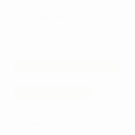
Valg 2
ECCO
WMN
GOLF
BIOM
TILFØJ TIL KURV
H4
BOA
NEW
antal
FORTSÆT MED AT HANDLE
VARENUMMER (SKU):
101369
KATEGORIER:
GOLFSKO - DAME
,
ECCO
,
GOLFSKO