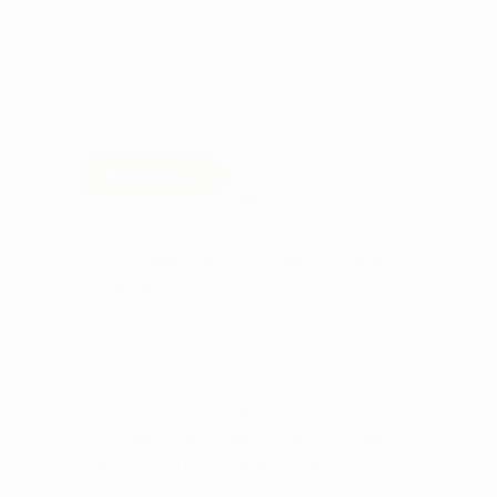
TAGS:
DAME SKO
,
ECCO
,
GORE-TEX
Beskrivelse
Mere elegant, sporty og ungdommelig, den
opgraderede ECCO W GOLF BIOM® H4
tilbyder frisk, minimalistisk stil, der perfekt
matcher den innovative komfort og
ydeevne. Opgraderingen inkluderer
tilføjelsen af den state-of-the-art BOA® Li2-
knap. Knappen kan drejes i begge
retninger, så du hurtigt kan stramme eller
løsne for en mikrojusterbar, præcis
pasform. Drevet af BIOM® NATURAL