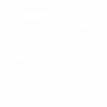
Cookie- og privatlivspolitik
Handelsbetingelser
OM GOLFSHOPPEN :
I Golf Shop Korsør får du personlig vejledning og
god service. Golf shop Korsør skaber, for vores
kunder, gode rammer i en fysisk butik.
FIND OS :