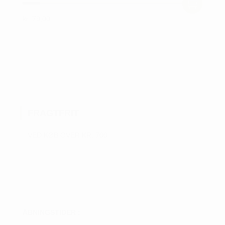
kr.
79,00
Dette
vare
har
flere
varianter.
Mulighederne
kan
FRAGTFRIT
vælges
på
VED KØB OVER KR. 700
varesiden
ÅBNINGSTIDER :