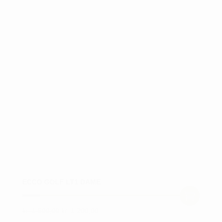
ECCO GOLF LT1 DAME
Den
Den
kr.
1.500,00
kr.
1.200,00
Dette
oprindelige
aktuelle