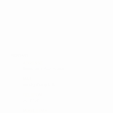
KONTAKT :
ADRESSE:
Ørnumvej 8, 4220 Korsør
MAIL:
tam@golfshop-k.dk
TELEFON:
28735526
MOBILE PAY: