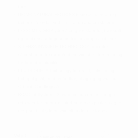
tørre
BIOM® NATURAL MOTION® teknologi bringer dig
tættere på jorden ved hjælp af en anatomisk form
ECCO MTN GRIP-ydersålen giver stabilitet, trækkraft
og rotationsstøtte gennem tre forskellige sektioner
X-TENSA INVISIBLE TECHNOLOGY forbinder
såleenheden til snørebåndene via intern forstærkning
for forbedret stabilitet
FLUIDFORM™ Technology for en let, fleksibel og
behagelig sål, med en åndbar, aftagelig og vaskbar
Ortholite® indlægssål
BOA® Fit System Li2-knappen kan drejes i begge
retninger for en mikrojusterbar, præcis pasform og er
designet til at yde maksimalt under alle forhold.
Valg 1