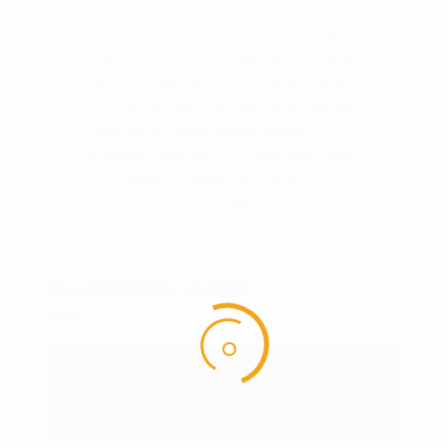
MOTION® teknologi, er denne kvinders
hybrid fremstillet af ECCO-læder, der tilføjer
holdbarhed samt stil. GORE-TEX vandtætte
teknologi holder din fod tør i våde forhold.
ECCO MTN GRIP-ydersålen giver stabilitet,
trækkraft og rotationsstøtte gennem tre
forskellige sektioner. PU-mellemsålen med
TPU-indlæg på begge sider sikkert
omfavner din fod og tilføjer stabilitet.
RELATEREDE VARER
20
%