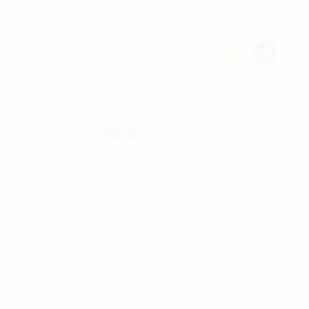
CHECK UD
OLFUDSTYR
JUNIOR
TASKER & PUNGE
FRAGTFRIT
VED KØB OVER KR. 700