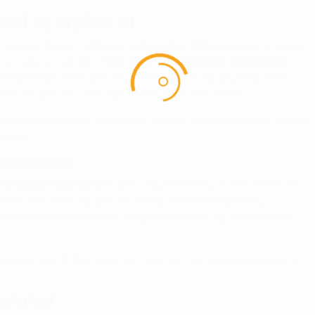
ed og styrke i ét
naturlige struktur, slidstyrke og fleksibilitet. Materialet giver et robust,
ver smukkere med tiden.
MJM Jack Herre Handsker Hjorteskind
er
dsyede konstruktion sikrer en perfekt pasform og lang holdbarhed.
ke kun ser godt ud – men også holder sæson efter sæson.
 tæt om håndleddet og beskytter effektivt mod kulde og vind, uanset
fbanen.
shmirforing
Handsker Hjorteskind
er den luksuriøse foring. Kombinationen af
blød mod huden og giver en naturlig temperaturregulering.
gør handsken perfekt til både kølige efterårsdage og vinterens kolde
 størrelse, kan du læse mere her:
Læs mere om størrelsesvejledning
lejlighed