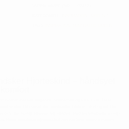
VARENUMMER (SKU):
102432
KATEGORIER:
INSPIRATION
,
UDELIV
TAGS:
INSPIRATION
,
MJM HATTE
,
UDELIV
dsker Hjorteskind – håndsyet
 komfort
ombinerer klassisk elegance, holdbarhed og luksus i ét. Disse
skind
er skabt til mænd, der værdsætter både komfort og stil. Det
asform, der hurtigt tilpasser sig hånden. Med sin silkebløde foring i
ck Herre Handsker Hjorteskind
den perfekte balance mellem