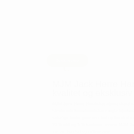
Beskrivelse
MJM Jack Herre Han
kvalitet og eksklusiv
MJM Jack Herre Handsker Hjorteskind
k
håndsyede
herrehandsker i ægte hjorte
naturlige læder giver en blød og fleksibel p
95 % uld og 5 % kashmir
, leverer
MJM Ja
varme, komfort og raffinement.