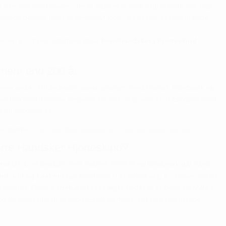
 ikke blot funktionelle – de er også et stilfuldt valg til både hverdag
yede detaljer giver et eksklusivt look, der passer perfekt til både
er en tur i byen, udstråler disse
herrehandsker i hjorteskind
i mere end 200 år
mere end to århundreder været synonym med kvalitet, håndværk og
adition med italiensk elegance og står i dag som et af Europas mest
r og accessories.
samme mærke?
Se hele MJM kollektionen hos Golf Shop Korsør
rre Handsker Hjorteskind?
ind
får du et produkt, hvor kvalitet, komfort og håndværk går hånd i
ind, uld og kashmir
gør handsken til et tidløst valg for enhver mand,
e produkt. Disse
herrehandsker i ægte læder
er et bevis på MJM’s
– og de bliver hurtigt et uundværligt element i din vintergarderobe.