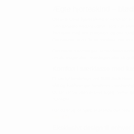
Ægte hjorteskind – blødh
Det eksklusive
hjorteskind
er kendt for sin 
men samtidig elegant udtryk, som kun bli
fremstillet med stor præcision, og den hån
Det betyder, at du får en handske, der ik
Den bløde manchet gør, at handsken sidder
om du bruger den i hverdagen eller på gol
Komfort i særklasse med ka
Et særligt kendetegn ved
MJM Jack Herre 
uld og kashmir
gør handsken usædvanligt 
Du får varme uden at blive fugtig, hvilket 
måneder.
Har du brug for hjælp til at finde den rette
hos MJM
Eksklusivt design til enhver 