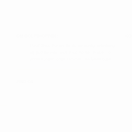
vare
har
flere
ter.
varianter.
hederne
Mulighederne
OM GOLFSHOPPEN :
KO
kan
I Golf Shop Korsør får du personlig vejledning
s
vælges
og god service. Golf shop Korsør skaber, for
på
vores kunder, gode rammer i en fysisk butik.
iden
varesiden
FIND OS :