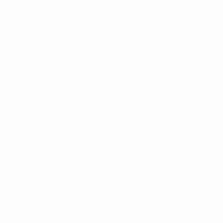
MJM Jack Herre Handsker Hjorteskind
er
og fritid. Den klassiske manchet og de hånds
frakke og jakke.
Uanset om du bruger dem til golf, kørsel ell
kvalitet og klassisk maskulinitet.
MJM – tradition og kvalitet 
MJM (Martin Jensen Manufacturing) har i 
design. Brandet kombinerer dansk designtr
anerkendte navne inden for hatte, handske
Vil du se flere eksklusive modeller fra 
Hvorfor vælge MJM Jack He
Med
MJM Jack Herre Handsker Hjortesk
hånd. Den unikke kombination af
hjortesk
der ønsker luksus og funktionalitet i samm
dedikation til detaljer, kvalitet og komfort 