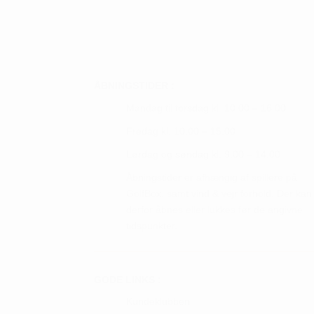
vare
vare
har
har
flere
flere
varianter.
varian
Mulighederne
Mulig
ÅBNINGSTIDER :
kan
kan
Mandag til torsdag kl. 10.00 – 16.00
vælges
vælge
Fredag kl. 10.00 – 15.00
på
på
Lørdag og søndag kl. 9.00 – 14.00
varesiden
vares
Åbningstider er afhængig af spillere på
GolfBox, samt vind & vejr forhold. Der kan
derfor åbnes eller lukkes før de angivne
tidspunkter.
GODE LINKS :
Kundeklubben