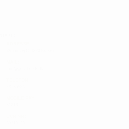
NTAKT :
ADRESSE:
Ørnumvej 8, 4220 Korsør
MAIL:
tam@golfshop-k.dk
TELEFON:
28735526
MOBILE PAY:
61316
CVR NR:
33310129