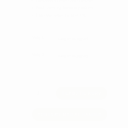
Håndsyet kvalitet med manchet
Blød, varm og fleksibel pasform
Fås i størrelser fra M til XXL
Valg 1
Valg 2
MJM
TILFØJ TIL KURV
Jack
Herre
Handsker
Hjorteskind
FORTSÆT MED AT HANDLE
antal