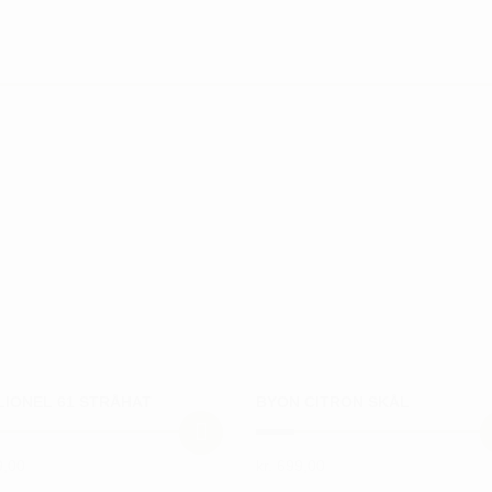
LIONEL 61 STRÅHAT
BYON CITRON SKÅL
,00
kr.
699,00
Dette