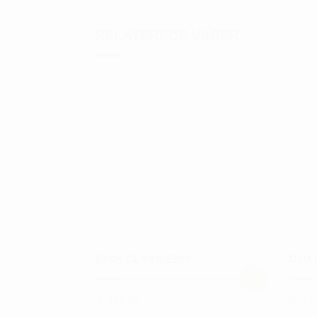
RELATEREDE VARER
BYON GLAS MESSY
MJM 
kr.
119,00
kr.
329
Dette
Dette