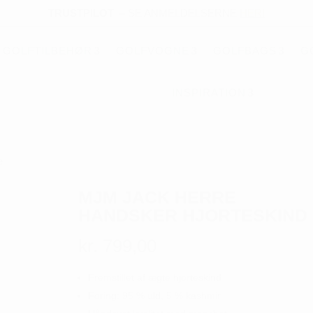
TRUSTPILOT
–
SE ANMELDELSERNE
HER!
GOLFTILBEHØR
GOLFVOGNE
GOLFBAGS
G
INSPIRATION
e
MJM JACK HERRE
HANDSKER HJORTESKIND
kr.
799,00
Fremstillet af ægte hjorteskind
Foring: 95 % uld, 5 % kashmir