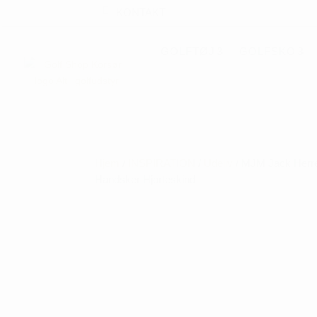
KONTAKT
GOLFTØJ
GOLFSKO
Hjem
/
INSPIRATION
/
Udeliv
/ MJM Jack Herr
Handsker Hjorteskind