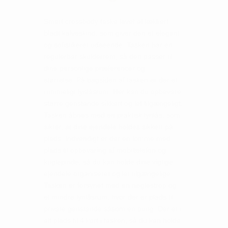
Smart crossbody taske lavet af lækkert
blødt kalveskind, som giver den et elegant
og sofistikeret udseende. Tasken har en
regulerbar skulderrem, så den passer til
dine personlige præferencer og
størrelse. På bagsiden af tasken er der et
rummeligt lynlåsrum. Her kan du opbevare
større genstande sikkert og let tilgængeligt.
Tasken åbnes med en praktisk lynlås, som
sikrer, at dine ejendele holdes sikkert på
plads. Indvendigt er der en lomme med
plads til opbevaring af mobiltelefon og
kuglepinde, så du kan holde dine vigtige
ejendele organiseret og let tilgængelige.
Tasken er forsynet med en nøglestrop og
et mindre lynlåsrum, hvor der er plads til
private genstande såsom en pung. Der er i
alt plads til 4 kort i tasken, så du kan holde