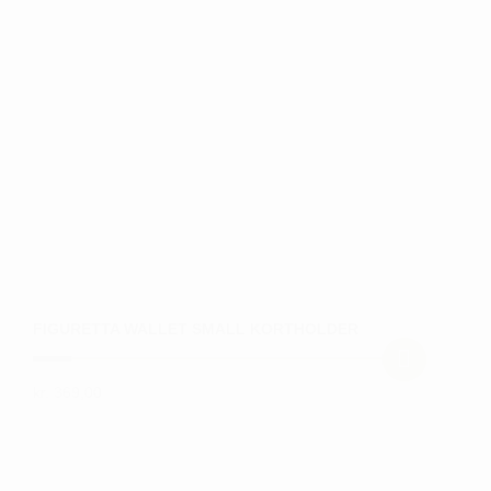
FIGURETTA WALLET SMALL KORTHOLDER
kr.
369,00
Dette
vare
har
flere