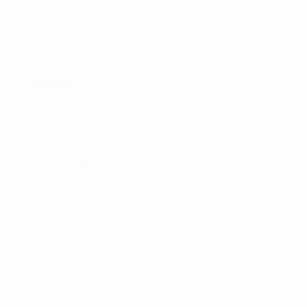
KONTAKT :
ADRESSE:
Ørnumvej 8, 4220 Korsør
MAIL:
tam@golfshop-k.dk
TELEFON:
28735526
MOBILE PAY:
61316
CVR NR:
33310129