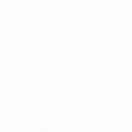
Åbningstider er afhængig af spillere på GolfBox,
samt vind & vejr forhold. Der kan derfor åbnes
eller lukkes før de angivne tidspunkter.
GODE LINKS :
Kundeklubben
Del din betaling op med Anyday
Gallerier
Hole in One præmiemodtagere
Om os
Min blog
Cookie- og privatlivspolitik
Handelsbetingelser
OM GOLFSHOPPEN :