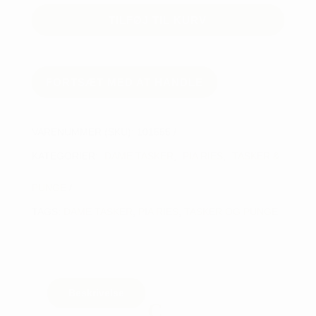
Crossbody
TILFØJ TIL KURV
Taske
antal
FORTSÆT MED AT HANDLE
VARENUMMER (SKU):
101555
KATEGORIER:
DAME TASKER
,
PIA RIES
,
TASKER &
PUNGE
TAGS:
DAME TASKER
,
PIA RIES
,
TASKER OG PUNGE
Beskrivelse