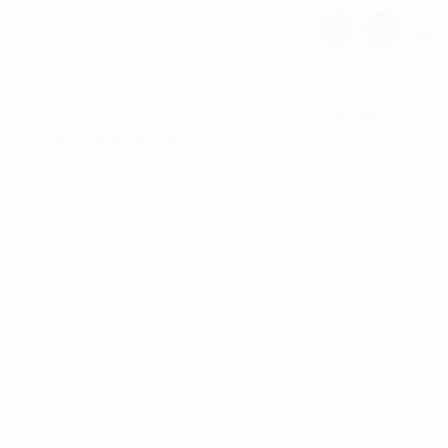
Hjem
/
TASKER & PUNGE
/
Dame tasker
/ Pia Ries
Lille Crossbody Taske