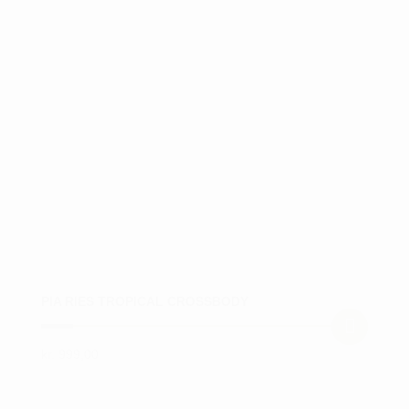
varianter.
Mulighederne
kan
vælges
på
varesiden
PIA RIES TROPICAL CROSSBODY
kr.
999,00
Dette
vare