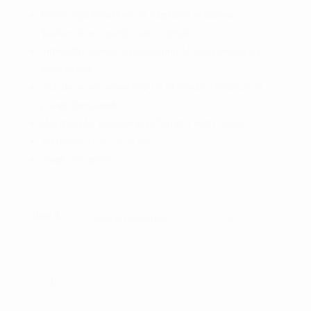
Rummeligt lynlåsrum på bagsiden af tasken
Tasken åbnes nemt med en lynlås
Indvendig lomme til opbevaring af mobiltelefon og
kuglepenne
Inkluderer en nøglestrop og et mindre lynlåsrum til
private genstande
Mulighed for opbevaring af op til 4 kort i tasken
Størrelse: 18 x 7 x 22 cm
Vægt: 360 gram
Valg 2
Pia
Ries
Lille