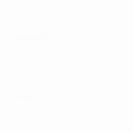
har
flere
varianter.
Mulighederne
kan
FRAGTFRIT
vælges
på
VED KØB OVER KR. 700
varesiden
ÅBNINGSTIDER :
Mandag til torsdag kl. 10.00 – 16.00
Fredag kl. 10.00 – 15.00
Lørdag og søndag kl. 9.00 – 14.00