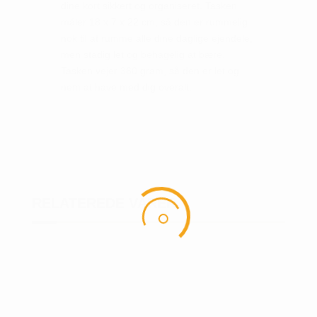
dine kort sikkert og organiseret. Tasken
måler 18 x 7 x 22 cm, så den er rummelig
nok til at rumme alle dine daglige ejendele,
men stadig let og behagelig at bære.
Tasken vejer 360 gram, så den er let og
nem at have med dig overalt.
RELATEREDE VARER