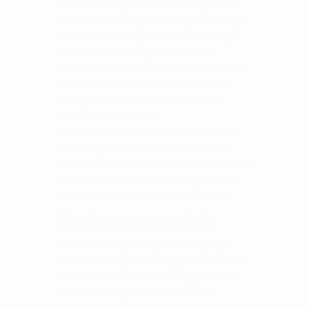
funktionalitet og stil. Disse slim-leg bukser
er udviklet til at tilbyde letvægtskomfort og
enestående bevægelsesfrihed. Dette gør
dem til en uundværlig del af enhver
golfspillers garderobe. Fremstillet af 100%
polyester, kombinerer Bradley-bukserne
hurtigtørrende egenskaber og 2-vejs
stretch med avanceret
fugtighedsbevægelse, hvilket sikrer, at du
forbliver tør og komfortabel under hele
runden. Deres krølfrie kvalitet og almindelig
pasform gør dem ikke kun praktiske, men
også stilfulde på og udenfor golfbanen.
Design og materiale
Med en fokus på detaljerne er Bradley-
bukserne designet til at opfylde de højeste
standarder for både æstetik og ydeevne.
Den almindelige pasform sikrer en
behagelig pasform for alle kropsformer,