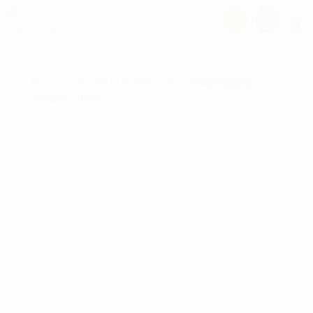
Hjem
/
GOLFTØJ
/
Golftøj - herre
/ Ping Bradley
Trouser – herre