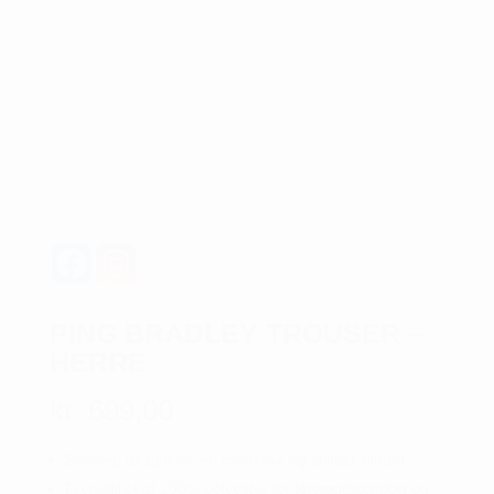
PING BRADLEY TROUSER –
HERRE
kr.
699,00
Slim-leg design for en moderne og stilfuld silhuet.
Fremstillet af 100% polyester for letvægtskomfort og