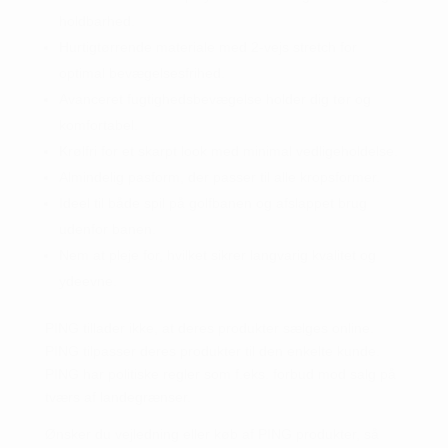
holdbarhed.
Hurtigtørrende materiale med 2-vejs stretch for
optimal bevægelsesfrihed.
Avanceret fugtighedsbevægelse holder dig tør og
komfortabel.
Krølfri for et skarpt look med minimal vedligeholdelse.
Almindelig pasform, der passer til alle kropsformer.
Ideel til både spil på golfbanen og afslappet brug
udenfor banen.
Nem at pleje for, hvilket sikrer langvarig kvalitet og
ydeevne.
PING tillader ikke, at deres produkter sælges online.
PING tilpasser deres produkter til den enkelte kunde.
PING har politiske regler som f.eks. forbud mod salg på
tværs af landegrænser.
Ønsker du vejledning eller køb af PING produkter, så