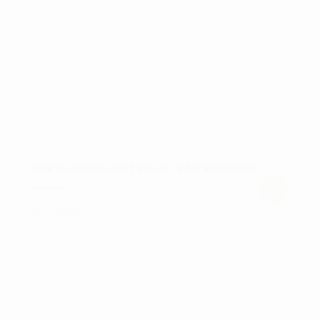
vælges
på
varesiden
NORTH SHORE PANTS MEN – C&B RAINWEAR
kr.
1.299,00
Dette
vare
har
flere
varianter.
Mulighederne