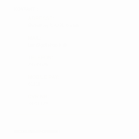
KONTAKT :
ADRESSE:
Ørnumvej 8, 4220 Korsør
MAIL:
tam@golfshop-k.dk
TELEFON:
28735526
MOBILE PAY:
61316
CVR NR:
33310129
BETALINGSFORMER :