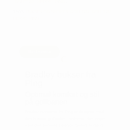
GOLFTØJ - HERRE
,
PING
TAGS:
BUKSER OG SHORTS
,
GOLFTØJ
,
GOLFTØJ
HERRE
,
PING
Beskrivelse
Bradley bukser fra
Ping
Optimal komfort og stil
på golfbanen
Bradley-bukserne fra Ping er designet med
den kræsne golfspiller i tankerne, der søger
efter den perfekte balance mellem komfort,