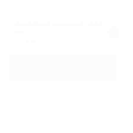
ABACUS PITCH 37.5 RAIN JACKET – HERRE
kr.
2.399,00
Dette
vare
har
flere
varianter.
50
%
Mulighederne
kan
vælges
på
varesiden