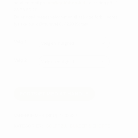
send en mail på
tam@golfshop-k.dk
eller ring på tlf.:
28 73 55 26
Du er også meget velkommen til at kigge forbi i vores
fysiske butik Ørnumvej 8, 4220 Korsør
Valg 1
Valg 2
FORTSÆT MED AT HANDLE
VARENUMMER (SKU):
100342
KATEGORIER:
GOLFTØJ
,
BUKSER & SHORTS
,