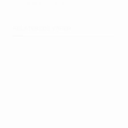
Elemental-poloskjorte
.
RELATEREDE VARER