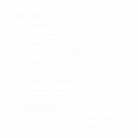
GODE LINKS :
Kundeklubben
Del din betaling op med Anyday
Gallerier
Hole in One præmiemodtagere
Om os
Min blog
Cookie- og privatlivspolitik
Handelsbetingelser
OM GOLFSHOPPEN :
I Golf Shop Korsør får du personlig vejledning og
god service. Golf shop Korsør skaber, for vores
kunder, gode rammer i en fysisk butik.