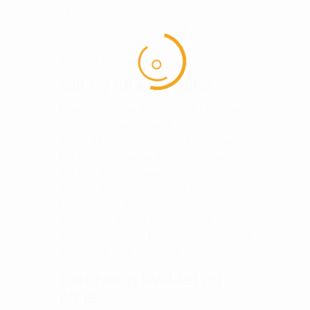
og professionelt udseende, hvilket
reducerer behovet for jævnlig
vedligeholdelse og sikrer, at du ser godt ud
fra første tee til clubhouse.
Stil og funktionalitet
Bradley-bukserne fra Ping er det ultimative
valg for den modebevidste golfspiller, der
ikke vil gå på kompromis med funktionalitet.
Det tidløse design og den alsidige pasform
gør dem til et fremragende valg for enhver
lejlighed, både på og udenfor golfbanen.
Uanset om du søger et professionelt look til
en turnering eller et afslappet outfit til en
træningssession, vil Bradley-bukserne uden
tvivl løfte din golf garderobe til nye højder.
Langvarig kvalitet og
pleje