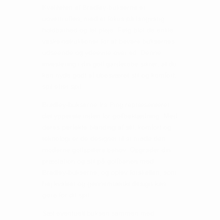
Kvaliteten af Bradley-bukserne er
uovertruffen, med et fokus på langvarig
holdbarhed og let pleje. Følg blot de enkle
vaskeinstruktioner for at bevare buksernes
udseende og ydeevne over tid. Denne
investering i din golf garderobe sikrer, at du
kan nyde godt af ubesværet stil og komfort,
spil efter spil.
Bradley-bukserne fra Ping repræsenterer
det ypperste inden for golfbeklædning. Med
deres perfekte blanding af stil, komfort og
teknologi er de designet til at møde den
moderne golfspillers behov. Opgrader din
præstation og stil på golfbanen med
Bradley-bukserne, og oplev forskellen, som
høj kvalitet og gennemtænkt design kan
gøre for dit spil.
Sæt eventuelt buksen sammen med