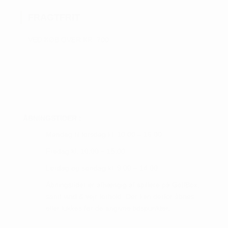
kan
FRAGTFRIT
vælges
på
VED KØB OVER KR. 700
varesiden
ÅBNINGSTIDER :
Mandag til torsdag kl. 10.00 – 16.00
Fredag kl. 10.00 – 15.00
Lørdag og søndag kl. 9.00 – 14.00
Åbningstider er afhængig af spillere på GolfBox,
samt vind & vejr forhold. Der kan derfor åbnes
eller lukkes før de angivne tidspunkter.