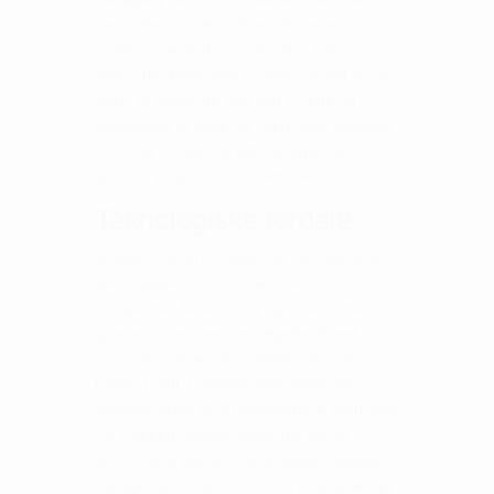
mens den slim-leg silhuet tilføjer et
moderne twist, der passer til nutidens
golfmode. Materialet er nøje udvalgt for at
sikre, at bukserne ikke kun er lette og
behagelige at have på, men også holdbare
nok til at modstå de udfordringer, som et
aktivt liv på golfbanen medfører.
Teknologiske fordele
Bradley-bukserne skiller sig ud med deres
teknologiske innovationer. Den
hurtigtørrende teknologi og 2-vejs stretch
giver en ubesværet bevægelsesfrihed,
mens du svinger din golfkølle eller går
banen rundt. Fugtighedsbevægelsen
arbejder aktivt for at transportere sved væk
fra kroppen, hvilket holder dig tør og
komfortabel gennem hele spillet. Desuden
bidrager den krølfrie finish til et altid skarpt