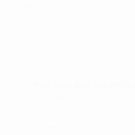
TRUSTPILOT
–
SE ANMELDELSERNE
HER!
GOLFTILBEHØR
GOLFVOGNE
GOLFBAGS
G
INSPIRATION
430 Max
PING G430 MAX 10K DRIVE
kr.
5.399,00
Rekordstor MOI
: Overskrider 10.000 g-cm² i
kombineret MOI for uovertruffen tilgivelse.
Fast Bagvægt
: Optimerer tyngdepunktets position