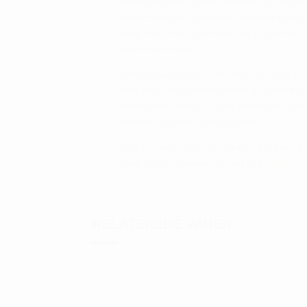
konstruktionen, specielt tilpasset spillere
systemvægt for at fremme hurtigere boldha
langt PING Alta Quick-skaft og et Lamkin UTx
maksimal afstand.
Den nye G430 MAX 10K driver fra Ping er mer
Med dens avancerede teknologi, uovertrufne t
til det næste niveau. Oplev forskellen på
længere og mere præcise drives.
Ping er meget mere en udstyr - Ping er o
hvad Victor Hovland har i sin bag -
klik her
.
RELATEREDE VARER