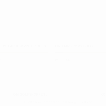
 LDS. FARROW VINTER BUKS
PING MNS ROMY POLO
,00
kr.
599,00
Dette
vare
har
flere
ter.
varianter.
hederne
Mulighederne
OM GOLFSHOPPEN :
KO
kan
I Golf Shop Korsør får du personlig vejledning
s
vælges