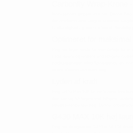
Carbonfly Wrap-Krone -
Innovationen stopper ikke her. Denne Ping
der omdistribuerer vægt til at sænke tyngd
boldhastighed og større afstand. Samtidig g
Optimeret for maksimal
Ping har taget højde for hver detalje for 
både lavere og tyndere end tidligere modelle
boldhastigheder. Med Spinsistency, en inno
ekstra afstand ved hvert slag.
Lyden af kraft
Ping G430 Max 10K Driver leverer ikke kun
dæmpet og lidt højere end tidligere modell
tilfredsstillende tee-slag. Denne forbedrede
G430 MAX 10K høj launc
Ping har designet sin G430 MAX 10K driver 