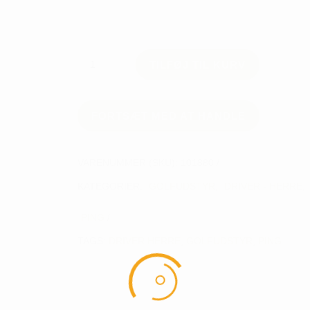
Ping
TILFØJ TIL KURV
G430
Max
10K
Driver
FORTSÆT MED AT HANDLE
antal
VARENUMMER (SKU):
101880
KATEGORIER:
GOLFUDSTYR
,
DRIVER - HERRE
,
PING
TAGS:
DRIVER HERRE
,
GOLFUDSTYR
,
PING