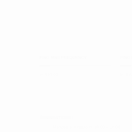
PING MNS FREQUENCY
PING
kr.
699,00
kr.
899
Dette
Dette
vare
vare
har
har
flere
flere
varianter.
varian
Mulighederne
Mulig
ÅBNINGSTIDER :
kan
kan
Mandag til torsdag kl. 10.00 – 16.00
vælges
vælge