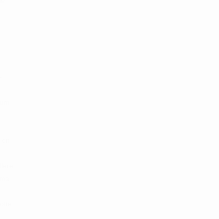
le
e
-
ium
r en
llere
imal
otte