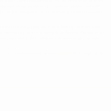
 med langsommere svinghastigheder, tilbyder denne driver en lettere
stigheder og større afstand. HL-modellen er udstyret med et 46"
 Lite-greb, designet for at optimere hver golfspillers potentiale for
e end bare et golfslag; det er en investering i dit spils fremtid.
ilgivelse og præcision, er denne driver designet til at tage dit spil
 banen med en G430 MAX 10K driver – dit næste skridt mod bedre,
gså
golftøj
til både damer og herrer og
golfbags
. Er du nysgerrig! Se