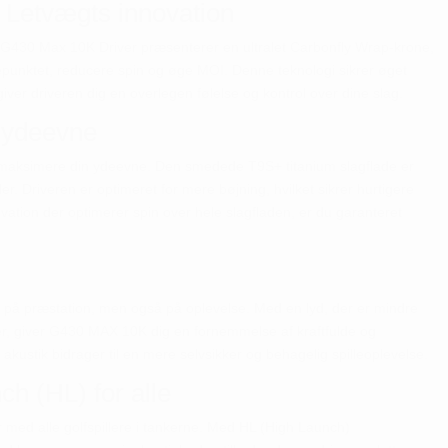
 Letvægts innovation
 G430 Max 10K Driver præsenterer en ultralet Carbonfly Wrap-krone,
epunktet, reducere spin og øge MOI. Denne teknologi sikrer øget
iver driveren dig en overlegen følelse og kontrol over dine slag.
 ydeevne
at maksimere din ydeevne. Den smedede T9S+ titanium slagflade er
r. Driveren er optimeret for mere bøjning, hvilket sikrer hurtigere
vation der optimerer spin over hele slagfladen, er du garanteret
 på præstation, men også på oplevelse. Med en lyd, der er mindre
er, giver G430 MAX 10K dig en fornemmelse af kraftfulde og
 akustik bidrager til en mere selvsikker og behagelig spilleoplevelse.
h (HL) for alle
med alle golfspillere i tankerne. Med HL (High Launch)