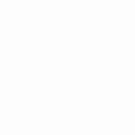
KONTAKT
GOLFTØJ
GOLFSKO
Hjem
/
GOLFUDSTYR
/
Driver - herre
/ Ping G
10K Driver