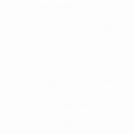
Til Alle Golfspillere
: Egnet til både damer og herr
forbedrer spillet på tværs af alle færdighedsniveaue
PING tillader ikke, at deres produkter sælges online.
PING tilpasser deres produkter til den enkelte kunde.
PING har politiske regler som f.eks. forbud mod salg
tværs af landegrænser.
Ønsker du vejledning eller køb af PING produkter, så
send en mail på
tam@golfshop-k.dk
eller ring på tlf
73 55 26
Du er også meget velkommen til at kigge forbi i vore
fysiske butik Ørnumvej 8, 4220 Korsør.
Valg 1
Valg 2