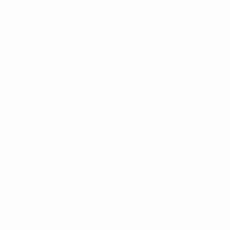
er,
r.
 på
.: 28
s