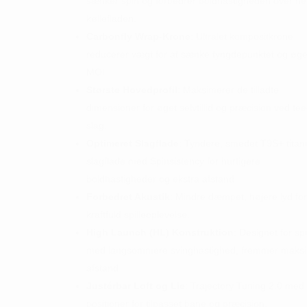
sænker spin og forbedrer boldhastigheden over he
køllefladen.
Carbonfly Wrap-Krone
: Ultralet kompositkrone
reducerer vægt for at sænke tyngdepunktet og øg
MOI.
Største Hovedprofil
: Maksimerer de tilladte
dimensioner for øget selvtillid og præcision ved tee
slag.
Optimeret Slagflade
: Tyndere, smedet T9S+ titan
slagflade med Spinsistency for hurtigere
boldhastigheder og ekstra afstand.
Forbedret Akustik
: Mindre dæmpet, højere lyd fo
kraftfuld spilleoplevelse.
High Launch (HL) Konstruktion
: Designet for spi
med langsommere svinghastighed, fremmer maks
afstand.
Justérbar Loft og Lie
: Trajectory Tuning 2.0 med 
positioner for tilpasset bane og præcision.