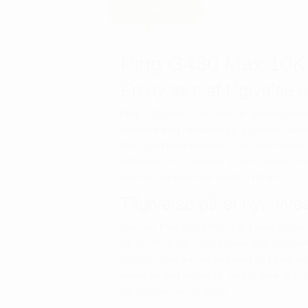
Beskrivelse
Ping G430 Max 10K 
En ny æra af tilgivelse 
Ping G430 Max 10K Driver er en revolutionen
optimere din præstation på golfbanen uan
Max 10K Driver designet til at levere uover
golfspillere kan forvente af deres udstyr. 
grænser og opnå nye højder i dit spil.
Tilgivelse på et nyt ni
Den nye Ping G430 Max 10K Driver bærer s
på 10.000 g-cm² i kombineret MOI (moment o
Udstyret med en fast bagvægt og Pings størs
sende bolden højere op med mindre spin. R
dig foran konkurrenterne.