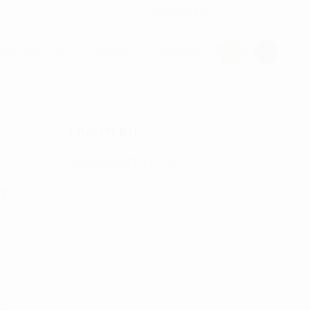
CHECK UD
OLFUDSTYR
JUNIOR
TASKER & PUNGE
FRAGTFRIT
VED KØB OVER KR. 700
R
,