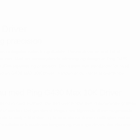
Driver
og præcision
 opdagelse inden for golfudstyr. Denne driver er skabt til at
set køn. Med sin banebrydende teknologi og design er Ping G430
truffen tilgivelse og præcision. Den sætter nye standarder for hvad
Med en G430 MAX 10K driver i hånden er du klar til at overskride
veau med Ping G430 Max 10K Driver
it navn med stolthed, idet den overskrider den imponerende grænse
f inertia). Det gør den til Pings mest tilgivende driver nogensinde.
te hovedprofil til dato, optimerer denne driver boldflugten ved at
esultatet er konsekvent længere og mere lige drives, der placerer