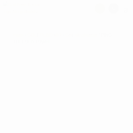
Hjem
/
GOLFTILBEHØR
/
Golf håndklæder
/ PING
TRI-FOLD TOWEL