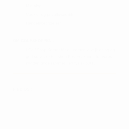
Min blog
Cookie- og privatlivspolitik
Handelsbetingelser
OM GOLFSHOPPEN :
I Golf Shop Korsør får du personlig vejledning og
god service. Golf shop Korsør skaber, for vores
kunder, gode rammer i en fysisk butik.
FIND OS :