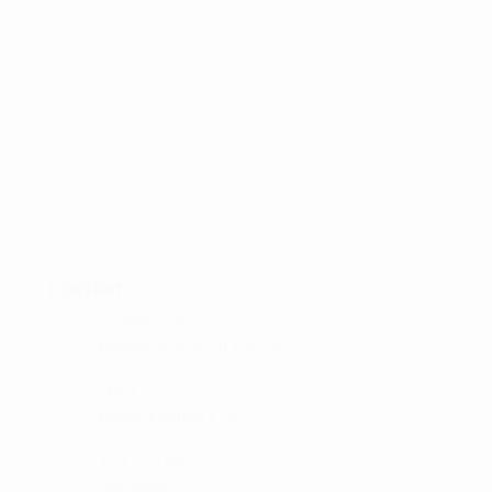
KONTAKT :
ADRESSE:
Ørnumvej 8, 4220 Korsør
MAIL:
tam@golfshop-k.dk
TELEFON:
28735526