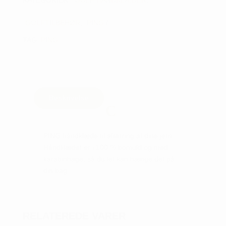
KATEGORIER:
GOLF HÅNDKLÆDER
,
GOLFTILBEHØR
,
PING
TAG:
PING
Beskrivelse
PING håndklæde til aftørring af dine jern.
Håndklædet er i 100 % bomuld og med
karabinhage, så du let kan hænge det på
din bag.
RELATEREDE VARER