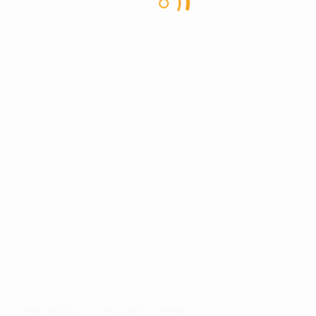
kr.
849,00
Dette
vare
har
flere
varianter.
Mulighederne
kan
vælges
på
varesiden
PING BRADLEY TROUSER – HERRE