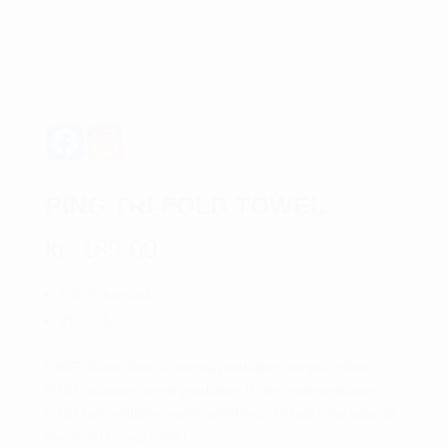
PING TRI-FOLD TOWEL
kr.
189,00
100 % bomuld
21” x 16”
PING tillader ikke, at deres produkter sælges online.
PING tilpasser deres produkter til den enkelte kunde.
PING har politiske regler som f.eks. forbud mod salg på
tværs af landegrænser.