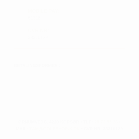
MOBILE PAY:
61316
CVR NR:
33310129
BETALINGSFORMER :
ØRNUMVEJ 8, 4220 KORSØR • TLF:
28 73 55 26
•
MAIL:
TAM@GOLFSHOP-K.DK
• CVR NR: 33310129