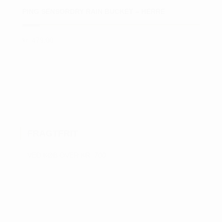
PING SENSORDRY RAIN BUCKET – HERRE
kr.
479,00
Dette
vare
har
flere
varianter.
Mulighederne
kan
FRAGTFRIT
vælges
på
VED KØB OVER KR. 700
varesiden