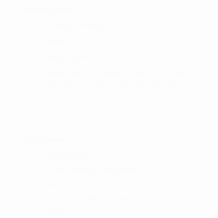
ÅBNINGSTIDER :
Mandag til torsdag kl. 10.00 – 16.00
Fredag kl. 10.00 – 15.00
Lørdag og søndag kl. 9.00 – 14.00
Åbningstider er afhængig af spillere på GolfBox,
samt vind & vejr forhold. Der kan derfor åbnes
eller lukkes før de angivne tidspunkter.
GODE LINKS :
Kundeklubben
Del din betaling op med Anyday
Gallerier
Hole in One præmiemodtagere
Om os