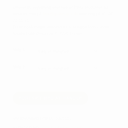
Ønsker du vejledning eller køb af PING produkter, så
send en mail på
tam@golfshop-k.dk
eller ring på tlf.: 28
73 55 26
Du er også meget velkommen til at kigge forbi i vores
fysiske butik Ørnumvej 8, 4220 Korsør
Valg 1
Valg 2
FORTSÆT MED AT HANDLE
VARENUMMER (SKU):
100166