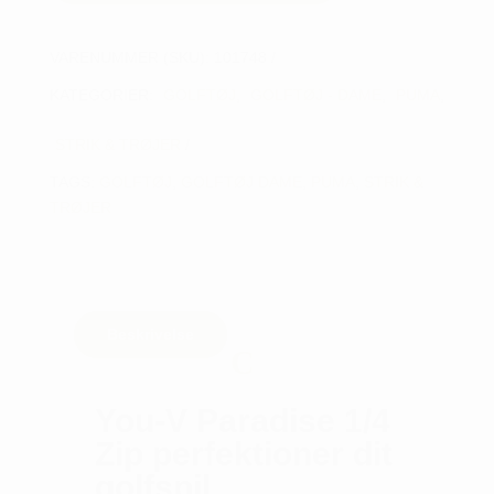
VARENUMMER (SKU):
101748
KATEGORIER:
GOLFTØJ
,
GOLFTØJ - DAME
,
PUMA
,
STRIK & TRØJER
TAGS:
GOLFTØJ
,
GOLFTØJ DAME
,
PUMA
,
STRIK &
TRØJER
Beskrivelse
You-V Paradise 1/4
Zip perfektioner dit
golfspil