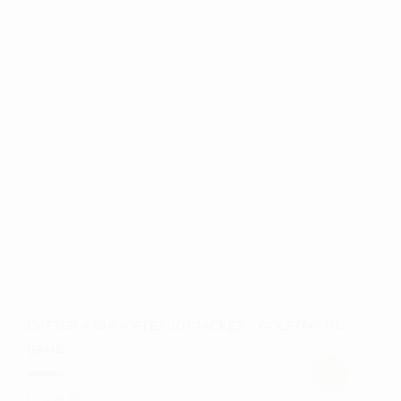
har
flere
varianter.
Mulighederne
kan
vælges
på
varesiden
CUTTER & BUCK STEALTH JACKET – GOLFTØJ TIL
DAME
kr.
849,00