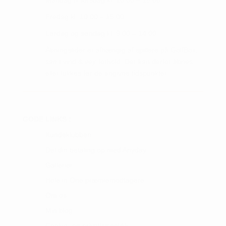
Fredag kl. 10.00 – 15.00
Lørdag og søndag kl. 9.00 – 14.00
Åbningstider er afhængig af spillere på GolfBox,
samt vind & vejr forhold. Der kan derfor åbnes
eller lukkes før de angivne tidspunkter.
GODE LINKS :
Kundeklubben
Del din betaling op med Anyday
Gallerier
Hole in One præmiemodtagere
Om os
Min blog
Cookie- og privatlivspolitik