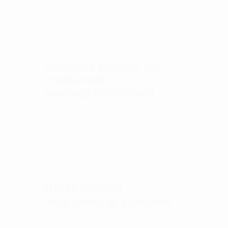
gennem hele spillet. Materialet
transporterer effektivt sved væk fra
kroppen, så du altid føler dig frisk og klar til
næste slag.
Åndbart design for
maksimal
bevægelsesfrihed
Med en sammensætning på 50% polyester,
42% genanvendt polyester og 8% elastan,
tilbyder denne pullover enestående
åndbarhed og strækbarhed. Det sikrer, at
du kan udføre hvert sving med fuld frihed
og uden begrænsninger.
Unikt design
inspireret af naturen
Allover print inspireret af Paradisfugl