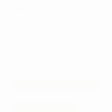
Miljøvenlig:
Fremstillet med en høj andel af
genanvendt polyester.
Valg 1
Valg 2
Puma
You-
V
paradise
TILFØJ TIL KURV
1/4
zip
-
dame
FORTSÆT MED AT HANDLE
antal