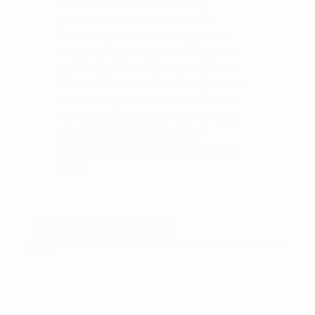
ønsker at kombinere stil med høj
performance. Med sin avancerede
svedtransporterende teknologi, unikke
design og miljøvenlige materialer, er du
godt udstyret til at tage dit golfspil til det
næste niveau. Gør et statement på banen
med denne pullover, der ikke bare sikrer
komfort og bevægelsesfrihed, men også
beskytter dig mod solens stråler.
Kombiner eventuelt med
Pumas Shape
buks
RELATEREDE VARER