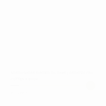
NORTH SHORE BUKSER TIL DAME | REGNTØJ FRA
CUTTER & BUCK
kr.
1.299,00
Dette
vare