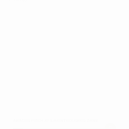
Dette
vare
har
flere
varianter.
Mulighederne
kan
vælges
på
varesiden
ABACUS PITCH 37.5 RAINTROUSERS DAME