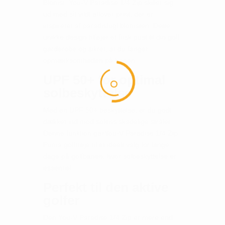
Blomst. You-V Paradise 1/4 Zip skiller sig
ud med sit vildt allover print, der er
inspireret af paradisfugl blomsten. Dette
unikke design tilføjer et frisk pust til din golf
garderobe og sikrer, at du fanger
opmærksomheden på banen.
UPF 50+ for optimal
solbeskyttelse
Med en UPF 50+ beskyttelse, er du godt
dækket ind mod solens skadelige stråler.
Denne funktion gørYou-V Paradise 1/4 Zip
Puma golftrøje til et ideelt valg for lange
dage på golfbanen, hvor solbeskyttelse er
essentiel.
Perfekt til den aktive
golfer
Den You-V Paradise 1/4 Zip er mere end