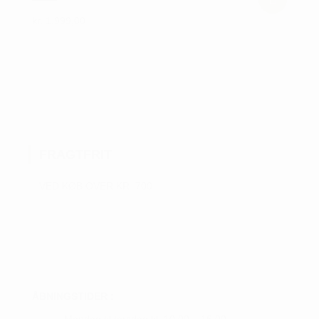
kr.
1.999,00
Dette
vare
har
flere
varianter.
Mulighederne
kan
FRAGTFRIT
vælges
på
VED KØB OVER KR. 700
varesiden
ÅBNINGSTIDER :
Mandag til torsdag kl. 10.00 – 16.00