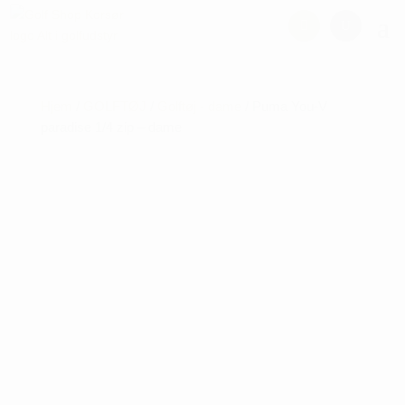
Hjem
/
GOLFTØJ
/
Golftøj - dame
/ Puma You-V
paradise 1/4 zip – dame