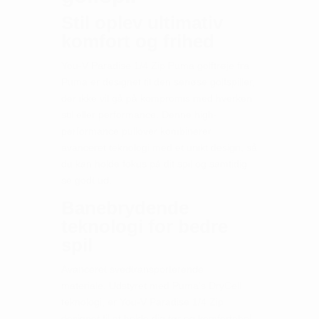
Stil oplev ultimativ
komfort og frihed
You-V Paradise 1/4 Zip Puma golftrøje fra
Puma er designet til den seriøse golfspiller,
der ikke vil gå på kompromis med hverken
stil eller performance. Denne high-
performance pullover kombinerer
avanceret teknologi med et unikt design, så
du kan holde fokus på dit spil og samtidig
se godt ud.
Banebrydende
teknologi for bedre
spil
Avanceret svedtransporterende
materiale. Udstyret med Puma's DryCell
teknologi, er You-V Paradise 1/4 Zip
designet til at holde dig tør og komfortabel