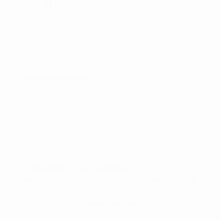
61316
CVR NR:
33310129
BETALINGSFORMER :
ØRNUMVEJ 8, 4220 KORSØR • TLF:
28 73 55 26
•
MAIL:
TAM@GOLFSHOP-K.DK
• CVR NR: 33310129
GOLF SHOP KORSØR © 2026