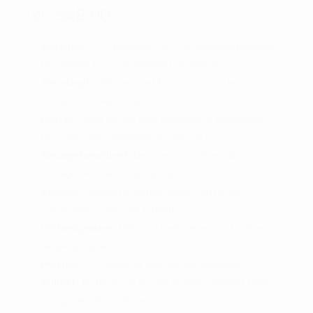
kr.
549,00
Materiale:
50% polyester, 42% genanvendt polyester,
8% elastan for miljøvenlighed og stretch.
Teknologi:
Udstyret med Puma’s DryCell teknologi
for optimal svedtransport.
Design:
Unikt allover print inspireret af paradisfugl
blomsten, der fremhæver feminin stil.
Bevægelsesfrihed:
Designet til at sikre fuld
bevægelsesfrihed under golfspil.
Komfort:
Åndbart materiale holder dig tør og
komfortabel under alle forhold.
UV-beskyttelse:
UPF 50+ beskyttelse mod solens
skadelige stråler.
Praktisk:
1/4 lynlås for nem på- og aftagning.
Stilfuld:
Moderne og stilfuldt design, velegnet både
på og uden for golfbanen.