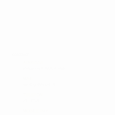
KONTAKT :
ADRESSE:
Ørnumvej 8, 4220 Korsør
MAIL:
tam@golfshop-k.dk
TELEFON:
28735526
MOBILE PAY: