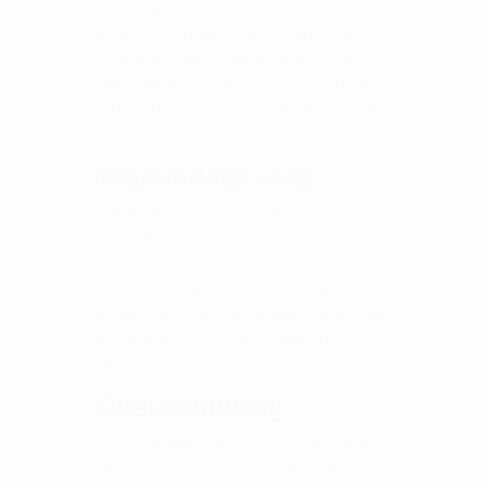
bare en golftrøje; den er en investering i
din komfort og ydeevne. Uanset om det er
en kølig morgen på banen eller en varm
eftermiddag, giver denne pullover dig den
nødvendige komfort og beskyttelse, så du
kan præstere dit bedste.
Miljøvenligt valg
Ved at vælge You-V Paradise 1/4 Zip,
støtter du også Puma's engagement i
bæredygtighed. Med 42% af materialet
bestående af genanvendt polyester, er
denne pullover et miljøvenligt valg, der ikke
går på kompromis med kvalitet eller
ydeevne.
Opsummering
You-V Paradise 1/4 Zip fra Puma er den
ultimative pullover for golfspillere, der