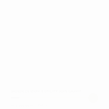
Mulighederne
kan
vælges
på
varesiden
SRIXON ZX MARK II UTILITY JERN GRAFIT
Den
Den
kr.
1.999,00
kr.
1.499,00
Dette