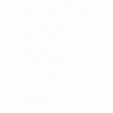
uovertruffen tilgivelse, der løfter spillet for
golfspillere med mellem- og højt handicap.
Bag det slanke design og den førsteklasses
smedede fornemmelse gemmer sig
maksimal tilgivelse og imponerende kraft.
Takket være det hule hoveddesign med
ekstra stærke lofts kan du nu opnå både
præcision og distance på banen.
Ren følelse og
kraftfulde slag
Med Srixon ZX4 MKII 6 stk. stål - jernene
får du ikke kun en tilgivende jern. Du får
også en ren følelse ved impact, hvilket
resulterer i kraftfulde og kontrollerede slag.
Den teknologidrevne boldhastighed i hvert
slag giver energi til dine bevægelser og
sikrer konsekvente præstationer, slag efter
slag.