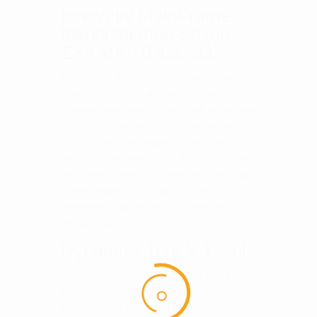
Innovativ MainFrame
teknologi med Srixon
ZX4 MKII 6 stk. stål
MainFrame-teknologien er nøglen bag
Srixon ZX4 MKII 6 stk. stål jernenes
imponerende præstationer. Med et mønster
af variabel tykkelse af riller, kanaler og
hulrum, der er omhyggeligt fræset ind i
jernenes overflade, opnår du maksimal flex
ved impact. Dette resulterer ikke kun i øget
boldhastighed, men også i en mere
tilgivende slagflade, der forbedrer dit
jernspil markant.
Dynamisk Tour V.T.-sål
Den dynamiske Tour V.T.-sål på ZX4 Mk II-
jernene hjælper med at opretholde
køllehovedets hastighed gennem hele