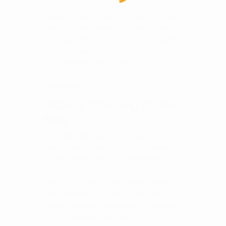
slaget. Uanset om du befinder dig på
fairway, rough eller sand, kan du forvente
rene slag takket være denne avancerede
teknologi. Det højere bounce på forkanten
forhindrer digging, mens det lavere bounce
på bagkanten tillader justering af
slagfladens vinkel for maksimal
brugbarhed.
Præcis fræsning til alle
slag
De brede riller på 4i-7i er perfekte til
længere slag under alle forhold, mens de
dybere, tættere riller på 8i-AW skærer
gennem græs og snavs for at øge spinnet
på approach-slag. Laserfræsning mellem
hver rille sikrer øget friktion under alle
forhold, så du kan være sikker på præcise
og kraftfulde slag hver gang.