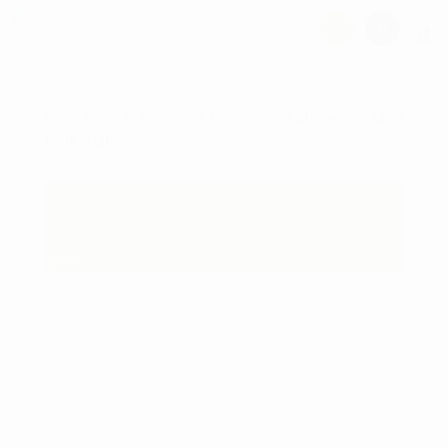
Hjem
/
GOLFUDSTYR
/
Jern - herre
/ Srixon ZX4 MKII
6 stk. stål
20
%