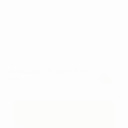
vælges
på
varesiden
SRIXON ZXIR HL 6 STK. GRAFIT – DAME
kr.
7.999,00
Dette
vare
har
flere
varianter.
25
%