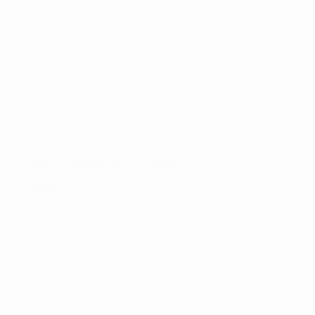
Giv dit golfspil et løft med Srixon ZX4 MKII
6 stk. stål og oplev en ny dimension af
tilgivelse, kraft og præcision på banen.
Se også videoen om
ZX Mk II jernene
fra
Srixon. Vi har også et bredt udvalg af
golfbolde
fra Srixon.
RELATEREDE VARER