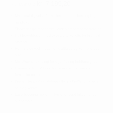
Den
Den
kr.
7.199,20
kr.
8.999,00
oprindelige
aktuelle
pris
pris
Maksimal tilgivelse for spillere med mellem- og højt
var:
er:
handicap
kr. 8.999,00.
kr. 7.199,20.
Slankt design med førsteklasses smedet fornemmelse
Hult hoveddesign med ekstra stærke lofts for kraftfuld
afstand
Ren følelse ved impact for kraftfulde og kontrollerede
slag
MainFrame-teknologi for øget flex og boldhastighed
Dynamisk Tour V.T.-sål for rene slag på tværs af
forskelligt terræn
Brede riller på 4i-7i, dybere riller på 8i-AW for præcis
spin og kontrol
Laserfræsning mellem rillerne for øget friktion under
alle forhold