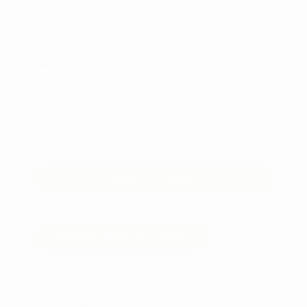
Valg 1
Valg 2
Srixon
ZX4
MKII
6
TILFØJ TIL KURV
stk.
stål
antal
FORTSÆT MED AT HANDLE
VARENUMMER (SKU):
101895