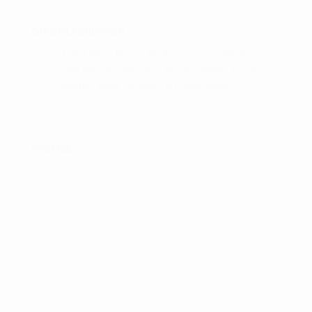
OM GOLFSHOPPEN :
I Golf Shop Korsør får du personlig vejledning og
god service. Golf shop Korsør skaber, for vores
kunder, gode rammer i en fysisk butik.
FIND OS :