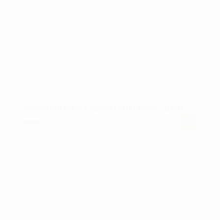
SRIXON PREMIUM CABRETTA HANDSKE – DAME
kr.
199,00
Dette
vare
har
flere
varianter.
Mulighederne
kan