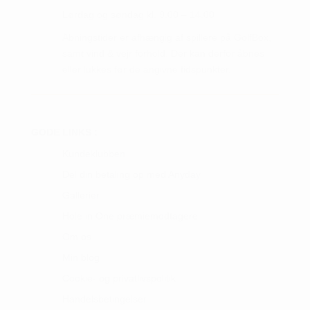
Lørdag og søndag kl. 9.00 – 14.00
Åbningstider er afhængig af spillere på GolfBox,
samt vind & vejr forhold. Der kan derfor åbnes
eller lukkes før de angivne tidspunkter.
GODE LINKS :
Kundeklubben
Del din betaling op med Anyday
Gallerier
Hole in One præmiemodtagere
Om os
Min blog
Cookie- og privatlivspolitik
Handelsbetingelser