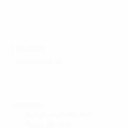
oprindelige
aktuelle
vare
pris
pris
var:
er:
har
kr. 1.999,00.
kr. 1.499,00.
flere
varianter.
Mulighederne
kan
FRAGTFRIT
vælges
på
VED KØB OVER KR. 700
varesiden
ÅBNINGSTIDER :
Mandag til torsdag kl. 10.00 – 16.00
Fredag kl. 10.00 – 15.00