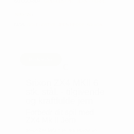
KATEGORIER:
GOLFUDSTYR
,
JERN - HERRE
,
SRIXON
TAGS:
GOLFUDSTYR
,
JERN HERRE
,
SRIXON
Beskrivelse
Srixon ZX4 MKII 6
stk. stål. - tilgivende
og kraftfulde jern
Forbedr dit spil med
ZX4 Mk II Jern
Srixon ZX4 MKII 6 stk. stål tilbyder en