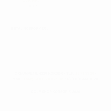
CVR NR:
33310129
BETALINGSFORMER :
ØRNUMVEJ 8, 4220 KORSØR • TLF:
28 73 55 26
•
MAIL:
TAM@GOLFSHOP-K.DK
• CVR NR: 33310129
GOLF SHOP KORSØR © 2026