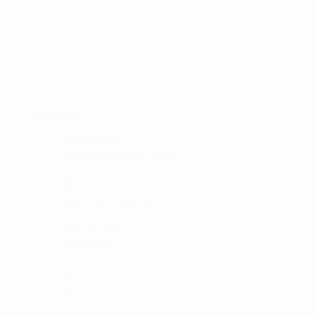
KONTAKT :
ADRESSE:
Ørnumvej 8, 4220 Korsør
MAIL:
tam@golfshop-k.dk
TELEFON:
28735526
MOBILE PAY:
61316