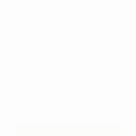
Klassisk hue med UA logo
Kvast
91% acryl
8% nylon
1% elastan
Valg 1
Valg 2
UNDER
ARMOUR
CGI
FLEECE
TILFØJ TIL KURV
BEANIE