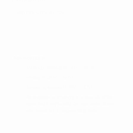
vælges
på
VED KØB OVER KR. 700
varesiden
ÅBNINGSTIDER :
Mandag til torsdag kl. 10.00 – 16.00
Fredag kl. 10.00 – 15.00
Lørdag og søndag kl. 9.00 – 14.00
Åbningstider er afhængig af spillere på GolfBox,
samt vind & vejr forhold. Der kan derfor åbnes
eller lukkes før de angivne tidspunkter.