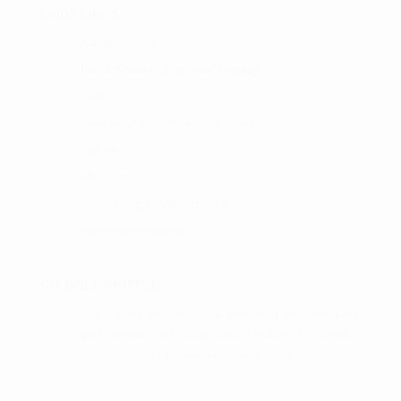
GODE LINKS :
Kundeklubben
Del din betaling op med Anyday
Gallerier
Hole in One præmiemodtagere
Om os
Min blog
Cookie- og privatlivspolitik
Handelsbetingelser
OM GOLFSHOPPEN :
I Golf Shop Korsør får du personlig vejledning og
god service. Golf shop Korsør skaber, for vores
kunder, gode rammer i en fysisk butik.