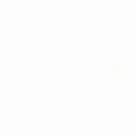
varesiden
MJM BUCKET – DAME
kr.
399,00
Dette
vare
har
flere
varianter.
Mulighederne
kan
FRAGTFRIT