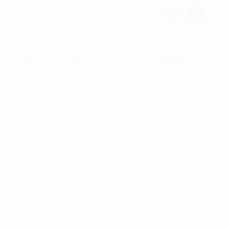
Hjem
/
GOLFTØJ
/
Hovedbeklædning
/ UNDER
ARMOUR CGI FLEECE BEANIE HUE M/KVAST