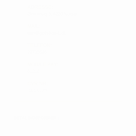
ADRESSE:
Ørnumvej 8, 4220 Korsør
MAIL:
tam@golfshop-k.dk
TELEFON:
28735526
MOBILE PAY:
61316
CVR NR:
33310129
BETALINGSFORMER :