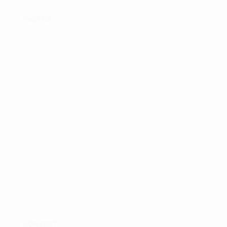
FIND OS :
KONTAKT :