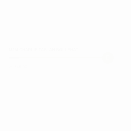
MJM CHARLIE TASLAN BØLLEHAT
kr.
349,00
Dette
vare
har
flere
varianter.
Mulighederne
kan
vælges
på