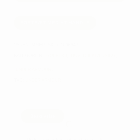
HUE
M/KVAST
antal
FORTSÆT MED AT HANDLE
VARENUMMER (SKU):
100694
KATEGORIER:
GOLFTØJ
,
HOVEDBEKLÆDNING
,
UNDER ARMOUR
TAG:
UNDER ARMOUR
Beskrivelse
Under Armour hue - et must have til de