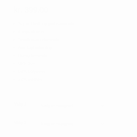
kr.
399,00
Super blødt og glat materiale
4-vejs stretch
Svedtransporterende
Anti-lugt teknologi
Hurtig tørrende
UPF 30+
88% polyester
12% elastan
Valg 1
Valg 2