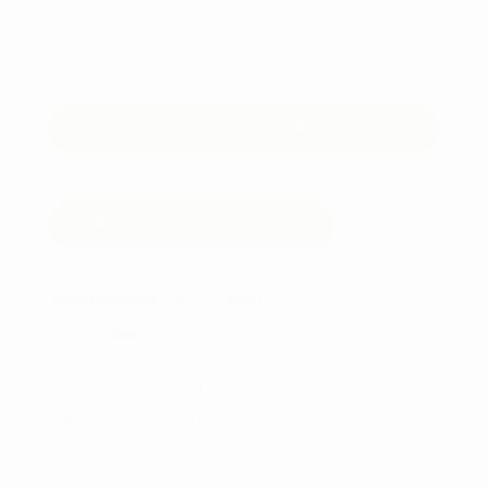
UNDER
ARMOUR
MNS
T2G
TILFØJ TIL KURV
POLO
antal
FORTSÆT MED AT HANDLE
VARENUMMER (SKU):
100894
KATEGORIER:
GOLFTØJ - HERRE
,
GOLFTØJ
,
POLO & SKJORTE
,
UNDER ARMOUR
TAG:
UNDER ARMOUR