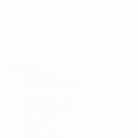
KONTAKT :
ADRESSE:
Ørnumvej 8, 4220 Korsør
MAIL:
tam@golfshop-k.dk
TELEFON:
28735526
MOBILE PAY: