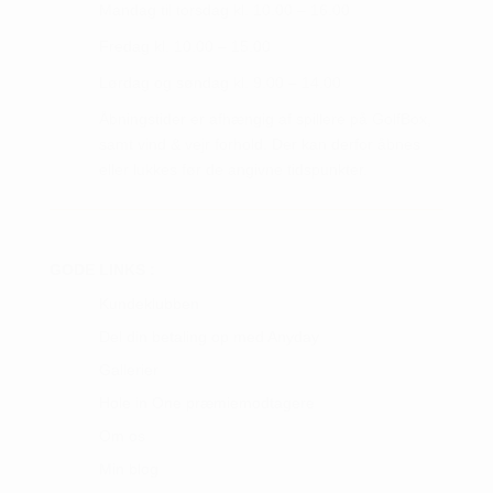
Mandag til torsdag kl. 10.00 – 16.00
Fredag kl. 10.00 – 15.00
Lørdag og søndag kl. 9.00 – 14.00
Åbningstider er afhængig af spillere på GolfBox,
samt vind & vejr forhold. Der kan derfor åbnes
eller lukkes før de angivne tidspunkter.
GODE LINKS :
Kundeklubben
Del din betaling op med Anyday
Gallerier
Hole in One præmiemodtagere
Om os
Min blog