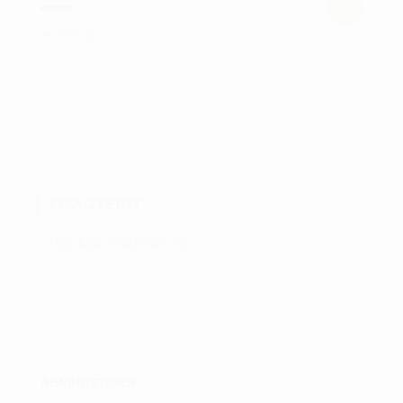
kr.
599,00
Dette
vare
har
flere
varianter.
Mulighederne
kan
FRAGTFRIT
vælges
på
VED KØB OVER KR. 700
varesiden
ÅBNINGSTIDER :