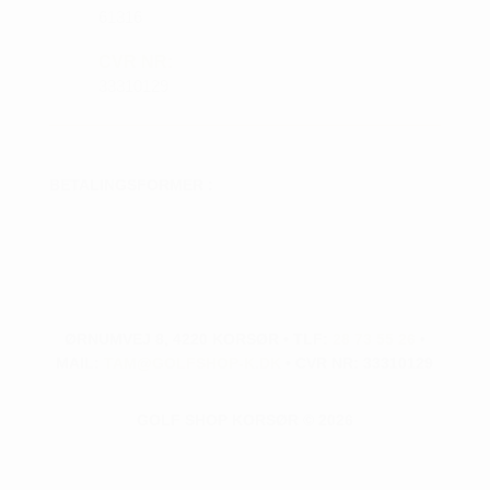
61316
CVR NR:
33310129
BETALINGSFORMER :
ØRNUMVEJ 8, 4220 KORSØR • TLF:
28 73 55 26
•
MAIL:
TAM@GOLFSHOP-K.DK
• CVR NR: 33310129
GOLF SHOP KORSØR © 2026