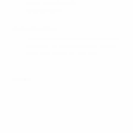
Cookie- og privatlivspolitik
Handelsbetingelser
OM GOLFSHOPPEN :
I Golf Shop Korsør får du personlig vejledning og
god service. Golf shop Korsør skaber, for vores
kunder, gode rammer i en fysisk butik.
FIND OS :