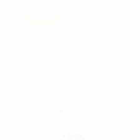
Beskrivelse
Herre play-off polo fra Under Armour i glat
og blødt ensfarvet stof. Materialet er i 4-
vejs strækkonstruktion, og bevæger sig
bedre i alle retninger. Er
svedtransporterende og tørrer virkelig
hurtigt. Speciel anti-lugt teknologi forhindrer
vækst af lugtfremkaldende mikrober.
RELATEREDE VARER