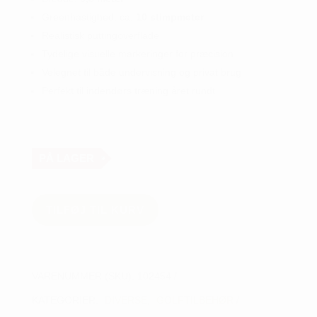
kr. 1.499,00.
kr. 1.299,00.
Greenhastighed: ca.
10 stimpmeter
Realistisk puttingoverflade
Tydelige visuelle markeringer for præcision
Velegnet til både undervisning og privat brug
Perfekt til indendørs træning året rundt
PÅ LAGER
WellPutt
puttemåtte
TILFØJ TIL KURV
4
meter
antal
VARENUMMER (SKU):
102454
KATEGORIER:
DIVERSE
,
GOLFTILBEHØR