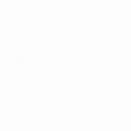
Hjem
/
GOLFTILBEHØR
/
Diverse
/ WellPutt
puttemåtte 4 meter
13
%