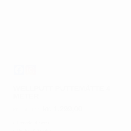
WELLPUTT PUTTEMÅTTE 4
METER
Den
Den
kr.
1.299,00
kr.
1.499,00
oprindelige
aktuelle
pris
pris
Længde:
4 meter
var:
er:
Bredde:
0,5 meter