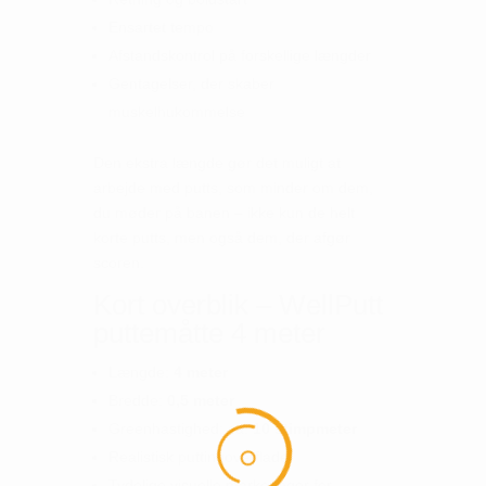
Ensartet tempo
Afstandskontrol på forskellige længder
Gentagelser, der skaber
muskelhukommelse
Den ekstra længde gør det muligt at
arbejde med putts, som minder om dem,
du møder på banen – ikke kun de helt
korte putts, men også dem, der afgør
scoren.
Kort overblik – WellPutt
puttemåtte 4 meter
Længde:
4 meter
Bredde:
0,5 meter
Greenhastighed: ca.
10 stimpmeter
Realistisk puttingoverflade
Tydelige visuelle markeringer for