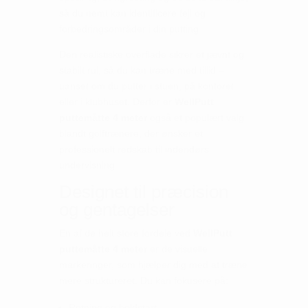
så du nemt kan identificere fejl og
forbedringsområder i din putting.
Den realistiske overflade sikrer et jævnt og
stabilt rul, så du kan træne med tillid –
uanset om du putter i stuen, på kontoret
eller i klubhuset. Derfor er
WellPutt
puttemåtte 4 meter
også et populært valg
blandt golftrænere, der ønsker et
professionelt redskab til indendørs
undervisning.
Designet til præcision
og gentagelser
En af de helt store fordele ved
WellPutt
puttemåtte 4 meter
er de visuelle
markeringer, som hjælper dig med at træne
mere struktureret. Du kan fokusere på:
Retning og boldstart