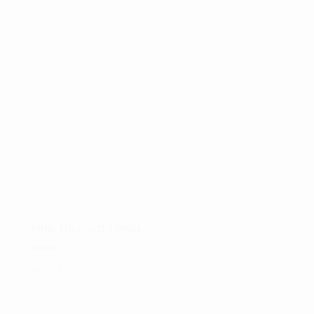
PING TRI-FOLD TOWEL
kr.
189,00
Dette
vare