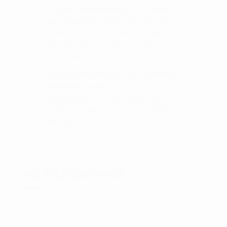
et effektivt træningsredskab. Den kræver
ingen opsætning og kan nemt rulles ud, når
du har tid og lyst til at træne. Det gør det
lettere at holde puttingformen ved lige –
også i vinterhalvåret.
Hos
Golf Shop Korsør
finder du
WellPutt
puttemåtte 4 meter
sammen med andet
træningsudstyr til putting og short game. Se
også vores udvalg af
puttere
og andet
træningsudstyr til golf
RELATEREDE VARER