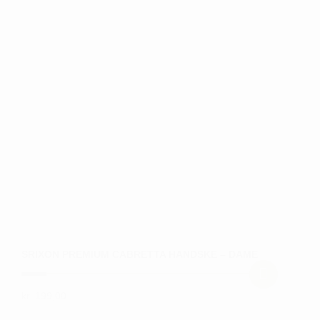
har
flere
varianter.
Mulighederne
kan
vælges
på
varesiden
SRIXON PREMIUM CABRETTA HANDSKE – DAME
kr.
199,00
Dette