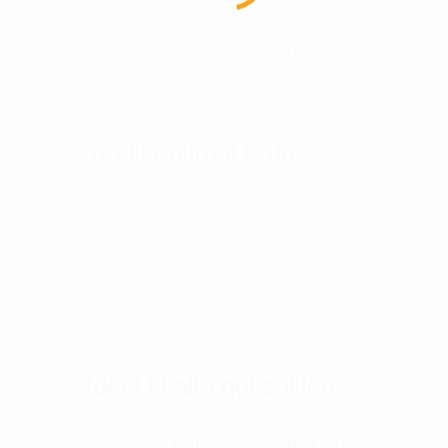
præcision
Velegnet til både undervisning og privat
brug
Perfekt til indendørs træning året rundt
Tip til optimal brug
For at få mest muligt ud af din
WellPutt
puttemåtte 4 meter
, anbefales det at
kombinere træningen med faste rutiner.
Start med korte putts for at opbygge
selvtillid og bevæg dig gradvist længere
væk. Brug markeringerne aktivt til at
kontrollere din sigtelinje – små justeringer
kan give store resultater på banen.
Ideel til alle golfspillere
Uanset om du er nybegynder eller rutineret
golfspiller, er
WellPutt puttemåtte 4 meter