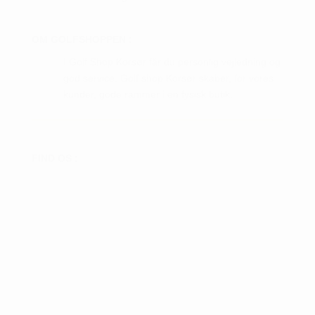
OM GOLFSHOPPEN :
I Golf Shop Korsør får du personlig vejledning og
god service. Golf shop Korsør skaber, for vores
kunder, gode rammer i en fysisk butik.
FIND OS :