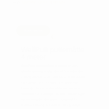
TAGS:
DIVERSE
,
GOLFTILBEHØR
Beskrivelse
WellPutt puttemåtte
4 meter
WellPutt puttemåtte 4 meter
er den
ideelle løsning til dig, der vil forbedre din
putting derhjemme med samme seriøsitet
og kvalitet, som bruges i professionel
træning. Denne puttemåtte kombinerer
realistisk rul, tydelige visuelle markeringer
og en længde, der giver mulighed for
effektiv træning af både korte og lange