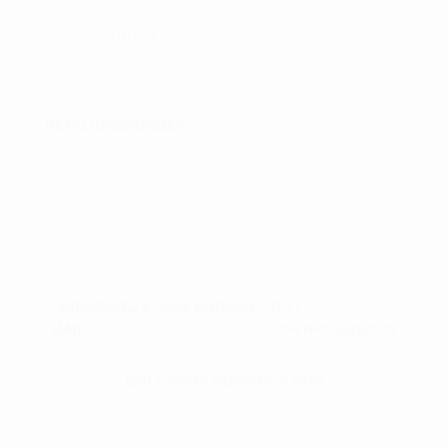
CVR NR:
33310129
BETALINGSFORMER :
ØRNUMVEJ 8, 4220 KORSØR • TLF:
28 73 55 26
•
MAIL:
TAM@GOLFSHOP-K.DK
• CVR NR: 33310129
GOLF SHOP KORSØR © 2026