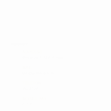
KONTAKT :
ADRESSE:
Ørnumvej 8, 4220 Korsør
MAIL:
tam@golfshop-k.dk
TELEFON:
28735526
MOBILE PAY:
61316