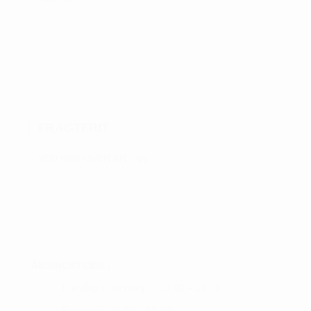
Dette
vare
har
flere
varianter.
Mulighederne
kan
FRAGTFRIT
vælges
på
VED KØB OVER KR. 700
varesiden
ÅBNINGSTIDER :
Mandag til torsdag kl. 10.00 – 16.00
Fredag kl. 10.00 – 15.00