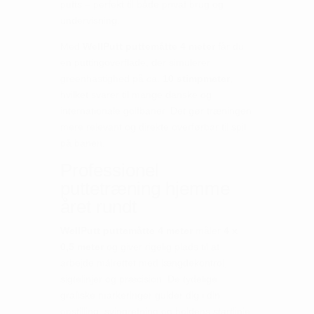
putts – perfekt til både privat brug og
undervisning.
Med
WellPutt puttemåtte 4 meter
får du
en puttingoverflade, der simulerer
greenhastighed på ca.
10 stimpmeter
,
hvilket svarer til mange danske og
internationale golfbaner. Det gør træningen
mere relevant og direkte overførbar til spil
på banen.
Professionel
puttetræning hjemme
året rundt
WellPutt puttemåtte 4 meter
måler
4 x
0,5 meter
og giver rigelig plads til at
arbejde målrettet med længdekontrol,
sigtelinjer og præcision. De tydelige
grafiske markeringer guider dig i din
opstilling, svingretning og boldens startlinje,