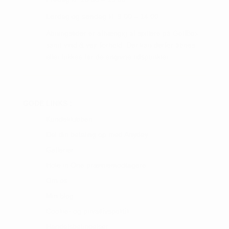
Lørdag og søndag kl. 9.00 – 14.00
Åbningstider er afhængig af spillere på GolfBox,
samt vind & vejr forhold. Der kan derfor åbnes
eller lukkes før de angivne tidspunkter.
GODE LINKS :
Kundeklubben
Del din betaling op med Anyday
Gallerier
Hole in One præmiemodtagere
Om os
Min blog
Cookie- og privatlivspolitik
Handelsbetingelser