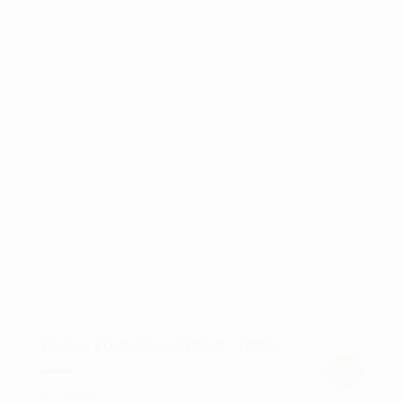
WILSON CONFORM HANDSKE – HERRE
kr.
189,00