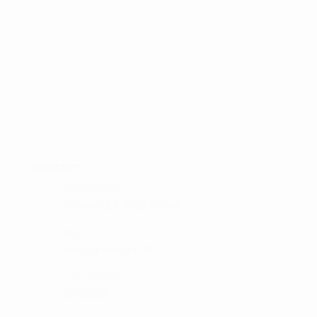
KONTAKT :
ADRESSE:
Ørnumvej 8, 4220 Korsør
MAIL:
tam@golfshop-k.dk
TELEFON:
28735526