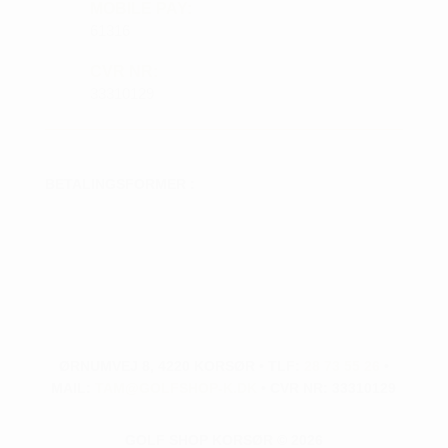
MOBILE PAY:
61316
CVR NR:
33310129
BETALINGSFORMER :
ØRNUMVEJ 8, 4220 KORSØR • TLF:
28 73 55 26
•
MAIL:
TAM@GOLFSHOP-K.DK
• CVR NR: 33310129
GOLF SHOP KORSØR © 2026