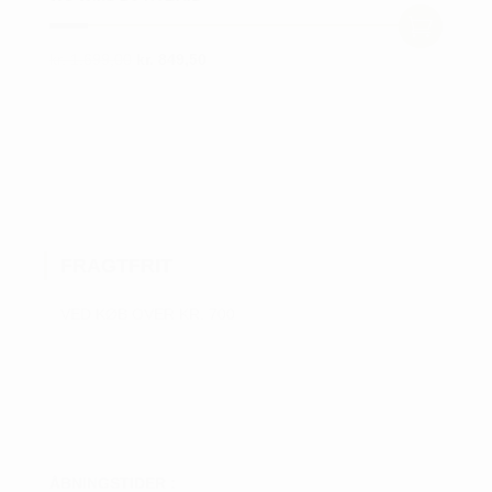
Den
Den
kr.
1.699,00
kr.
849,50
Dette
oprindelige
aktuelle
vare
pris
pris
var:
er:
har
kr. 1.699,00.
kr. 849,50.
flere
varianter.
Mulighederne
kan
FRAGTFRIT
vælges
på
VED KØB OVER KR. 700
varesiden
ÅBNINGSTIDER :