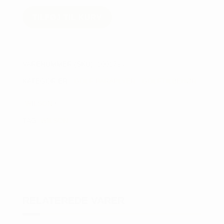
Wilson
Tour
TILFØJ TIL KURV
paraply
68''
antal
VARENUMMER (SKU):
100172
KATEGORIER:
GOLF PARAPLYER
,
GOLFTILBEHØR
,
WILSON
TAG:
WILSON
RELATEREDE VARER