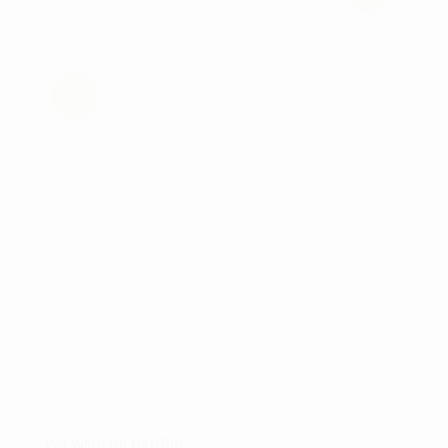
kr.
199,00
50
%
WS WMS D9 HYBRID