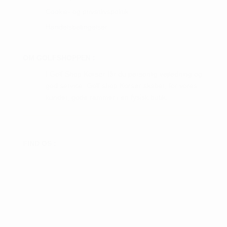
Cookie- og privatlivspolitik
Handelsbetingelser
OM GOLFSHOPPEN :
I Golf Shop Korsør får du personlig vejledning og
god service. Golf shop Korsør skaber, for vores
kunder, gode rammer i en fysisk butik.
FIND OS :