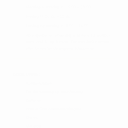
Mandag til torsdag kl. 10.00 – 16.00
Fredag kl. 10.00 – 15.00
Lørdag og søndag kl. 9.00 – 14.00
Åbningstider er afhængig af spillere på GolfBox,
samt vind & vejr forhold. Der kan derfor åbnes
eller lukkes før de angivne tidspunkter.
GODE LINKS :
Kundeklubben
Del din betaling op med Anyday
Gallerier
Hole in One præmiemodtagere
Om os
Min blog