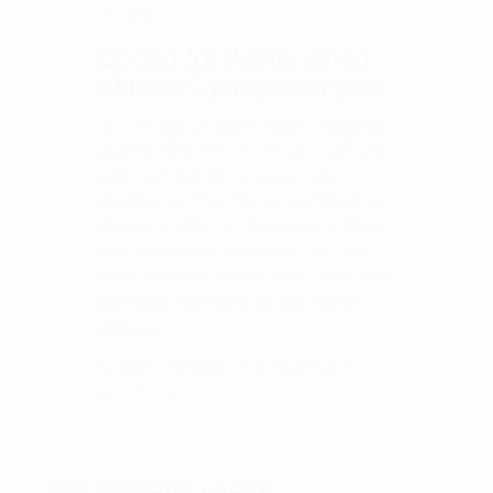
på banen.
Opdag forskellen med
Wilson Dynapower jern
Gør som mange andre seriøse golfspillere,
og vælg Wilson Dynapower jern i stål til dit
næste spil. Med deres avancerede
teknologi, overlegne design og forbedrede
ydeevne er disse jern garanteret at bringe
en ny dimension til dit golfspil. Køb dine
Dynapower jern i dag og oplev, hvordan de
kan hjælpe dig med at nå dine mål på
golfbanen.
Kombiner eventuelt med tilhørende
driver
.
Se
video
her.
RELATEREDE VARER