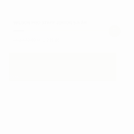
WILSON PRO STAFF JUNIOR 5-8 ÅR
Den
Den
kr.
1.649,00
kr.
1.299,00
Dette
oprindelige
aktuelle
vare
pris
pris
var:
er:
har
kr. 1.649,00.
kr. 1.299,00.
flere
varianter.
50
%
Mulighederne
kan
vælges
på
varesiden