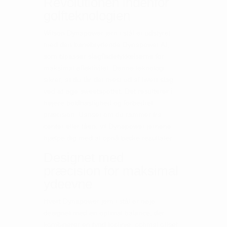
Revolutionen indenfor
golfteknologien
Wilson Dynapower jern i stål er udstyret
med den banebrydende Dynapower AI,
som tilpasser slagfladetykkelserne for
maksimal effektivitet. Denne teknologi
sikrer, at du får det mest ud af hvert slag
ved at øge sweetspottet. Det resulterer i
højere boldhastighed og forbedret
præcision. Uanset om du rammer fra
center eller tåen, vil Dynapower jernene
hjælpe dig med at opnå bedre resultater.
Designet med
præcision for maksimal
ydeevne
Hvert Dynapower jern i stål er nøje
designet med en optimal balance, der
kombinerer en tynd toplinie, optimal offset