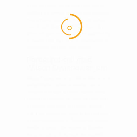
og en glat hosel. Dette sikrer ikke kun et
kraftfuldt og lækkert look ved addressering,
men også en forbedret følelse og kontrol
over dit spil. Den høje MOI og lave CG i
disse jern giver en uovertruffen stabilitet og
en højere boldflugt, som er essentiel for at
opnå bedre slag over hele banen.
Forbedret spil med
Wilson Dynapower jern
Wilson Dynapower jern i stål er ikke bare et
sæt golfkøller; det er et værktøj, der er
designet til at tage dit spil til næste niveau.
Uanset dit handicap vil disse jern give dig
en følelse af selvtillid og kontrol, som du
aldrig har oplevet før. Med deres kraftfulde
og tilgivende design er Dynapower jernene
ideelle for herrer, der ønsker at forbedre
deres spil og opnå konsistente resultater