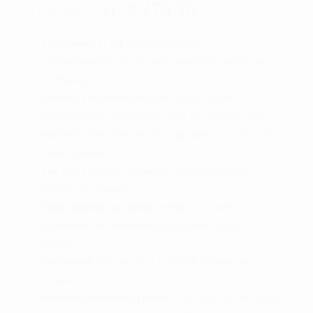
Den
Den
kr.
3.779,30
kr.
5.399,00
oprindelige
aktuelle
pris
pris
Dynapower AI-teknologi:
Tilpasser
var:
er:
slagfladetykkelserne for øget sweetspot og forbedret
kr. 5.399,00.
kr. 3.779,30.
boldhastighed.
Variable slagfladetykkelser:
Sikrer højere
boldhastighed og præcision, især fra center til tåen.
Høj MOI:
Giver stabilitet på slag uden for centrum for
bedre tilgivelse.
Lav CG:
Fremmer en højere boldflugt og bedre
kontrol over slagene.
Tynd toplinie og optimal offset:
Forbedrer
udseendet ved addressering og sikrer optimal
balance.
Glat hosel:
Bidrager til et kraftfuldt og tiltalende
design.
Designet specifikt til herrer:
Fokuserer på de behov