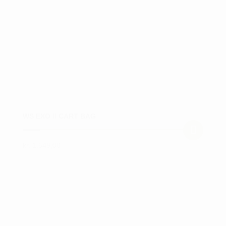
vælges
på
varesiden
WS EXO II CART BAG
kr.
1.549,00
Dette
vare
har
flere
varianter.
Mulighederne