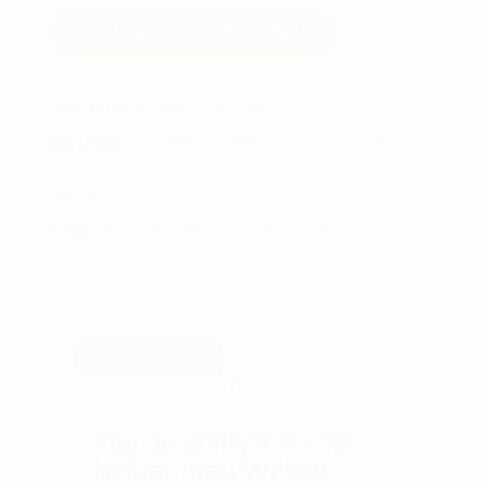
herre
FORTSÆT MED AT HANDLE
antal
VARENUMMER (SKU):
101395
KATEGORIER:
JERN - HERRE
,
GOLFUDSTYR
,
WILSON
TAGS:
GOLFUDSTYR
,
JERN HERRE
,
WILSON
Beskrivelse
Tag dit golfspil til nye
højder med Wilson