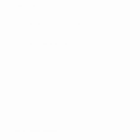
KONTAKT :
ADRESSE:
Ørnumvej 8, 4220 Korsør
MAIL:
tam@golfshop-k.dk
TELEFON:
28735526
MOBILE PAY:
61316
CVR NR:
33310129
BETALINGSFORMER :