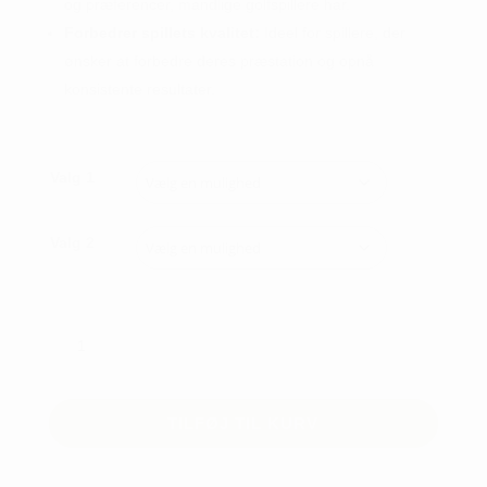
og præferencer, mandlige golfspillere har.
Forbedrer spillets kvalitet:
Ideel for spillere, der
ønsker at forbedre deres præstation og opnå
konsistente resultater.
Valg 1
Valg 2
Wilson
Dynapower
jern
stål
TILFØJ TIL KURV
6
stk.
-