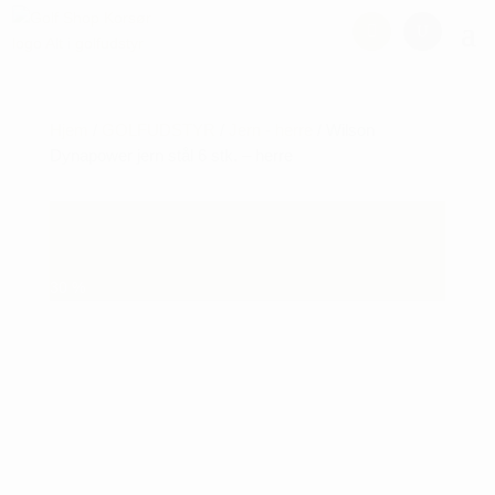
Hjem
/
GOLFUDSTYR
/
Jern - herre
/ Wilson
Dynapower jern stål 6 stk. – herre
30
%