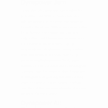
Dynapower Jern
Oplev den ultimative revolution inden for
golfudstyr med Wilson Dynapower jern i
stål, skræddersyet til herrer, der søger at
forbedre deres spil. Wilson, en pioner inden
for golfudstyr. De bringer innovation til
forgrunden med Dynapower jernene, som
kombinerer avanceret teknologi og
ekstraordinær håndværksmæssig kvalitet.
Med den eksklusive Dynapower AI og
variable slagfladetykkelser får du øget
sweetspot. Det forbedrer din boldhastighed
markant, især fra center til tåen. Disse jern
er designet til at give dig stabilitet på slag
uden for centrum og en højere boldflugt.
Gør dem til den perfekte tilføjelse til enhver
seriøs golfspillers udstyr.
Dynapower AI: