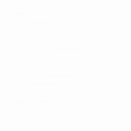
GODE LINKS :
Kundeklubben
Del din betaling op med Anyday
Gallerier
Hole in One præmiemodtagere
Om os
Min blog
Cookie- og privatlivspolitik
Handelsbetingelser
OM GOLFSHOPPEN :
I Golf Shop Korsør får du personlig vejledning og
god service. Golf shop Korsør skaber, for vores
kunder, gode rammer i en fysisk butik.