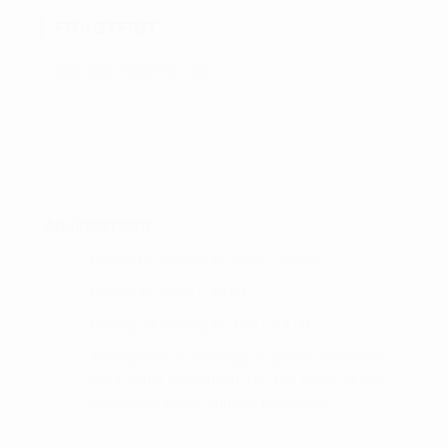
kan
FRAGTFRIT
vælges
på
VED KØB OVER KR. 700
varesiden
ÅBNINGSTIDER :
Mandag til torsdag kl. 10.00 – 16.00
Fredag kl. 10.00 – 15.00
Lørdag og søndag kl. 9.00 – 14.00
Åbningstider er afhængig af spillere på GolfBox,
samt vind & vejr forhold. Der kan derfor åbnes
eller lukkes før de angivne tidspunkter.