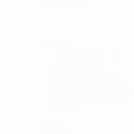
flere
Den
Den
kr.
1.399,00
kr.
699,50
oprindelige
aktuelle
varian
pris
pris
Mulig
var:
er:
kan
kr. 1.399,00.
kr. 699,50.
vælge
på
ÅBNINGSTIDER :
vares
Mandag til torsdag kl. 10.00 – 16.00
Fredag kl. 10.00 – 15.00
Lørdag og søndag kl. 9.00 – 14.00
Åbningstider er afhængig af spillere på
GolfBox, samt vind & vejr forhold. Der kan
derfor åbnes eller lukkes før de angivne
tidspunkter.
GODE LINKS :