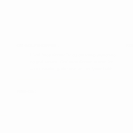
oprindelige
aktuelle
vare
pris
pris
ter.
var:
er:
har
hederne
kr. 1.699,00.
kr. 849,50.
flere
varianter.
s
Mulighederne
kan
OM GOLFSHOPPEN :
KO
iden
vælges
I Golf Shop Korsør får du personlig vejledning
på
og god service. Golf shop Korsør skaber, for
varesiden
vores kunder, gode rammer i en fysisk butik.
FIND OS :