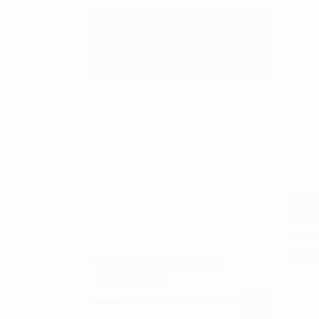
50
%
WILS
DAM
kr.
189
WS MNS LAUNCH PAD FY
Dette
HYBRIDKØLLE
vare
har