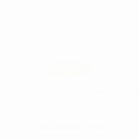
Beskrivelse
En super behagelig vinterhandske, der sørg
blød følelse, ensartet pasform med et sikke
RELATEREDE VARER