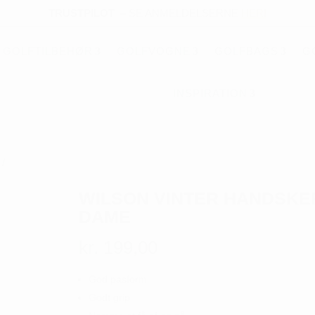
TRUSTPILOT
–
SE ANMELDELSERNE
HER!
GOLFTILBEHØR
GOLFVOGNE
GOLFBAGS
G
INSPIRATION
/
WILSON VINTER HANDSKE
DAME
kr.
199,00
God pasform
Godt grip