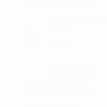
Nemme at få af og på
Fleecematerialet holder dine hænder varme
Valg 1
Valg 2
Wilson
TILFØJ TIL KURV
Vinter
Handsker
Dame
antal
FORTSÆT MED AT HANDLE
VARENUMMER (SKU):
100711