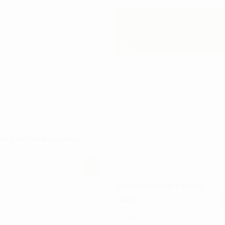
50
%
ON CONFORM HANDSKE –
E
,00
WILSON MNS D9 HYBRID
Den
Den
kr.
1.699,00
kr.
849,50
Dette