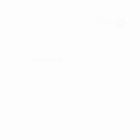
CHECK UD
OLFUDSTYR
JUNIOR
TASKER & PUNGE
FRAGTFRIT
VED KØB OVER KR. 700
R