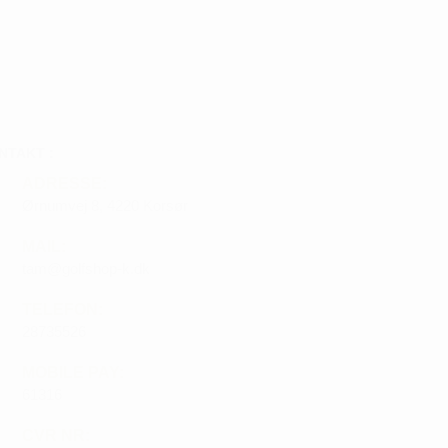
NTAKT :
ADRESSE:
Ørnumvej 8, 4220 Korsør
MAIL:
tam@golfshop-k.dk
TELEFON:
28735526
MOBILE PAY:
61316
CVR NR: