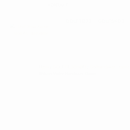
KONTAKT
GOLFTØJ
GOLFSKO
Hjem
/
GOLFTILBEHØR
/
Golfhandsker - dame
Wilson Vinter Handsker Dame