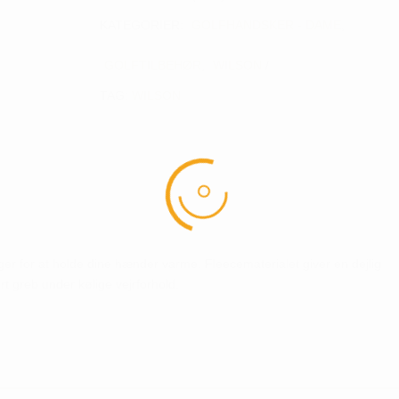
KATEGORIER:
GOLFHANDSKER - DAME
,
GOLFTILBEHØR
,
WILSON
TAG:
WILSON
er for at holde dine hænder varme. Fleecematerialet giver en dejlig
rt greb under kølige vejrforhold.