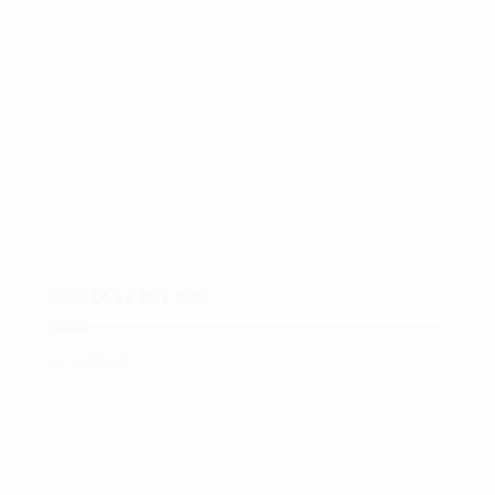
kan
vælges
på
varesiden
PING DLX CART BAG
kr.
3.099,00
Dette
vare
har
flere
varianter.