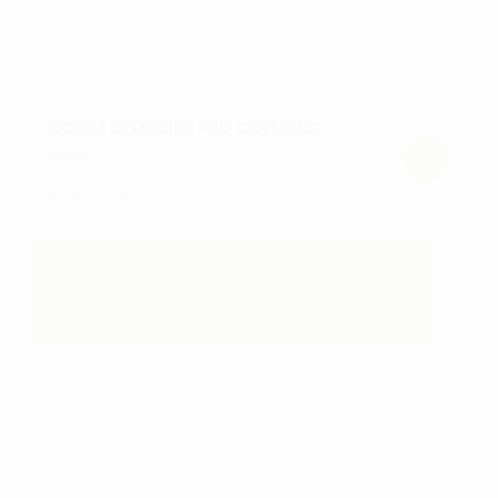
COBRA ULTRADRY PRO CART BAG
kr.
2.599,00
Dette
vare
har
flere
varianter.
30
%
Mulighederne
kan
vælges
på
varesiden