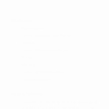
GODE LINKS :
Kundeklubben
Del din betaling op med Anyday
Gallerier
Hole in One præmiemodtagere
Om os
Min blog
Cookie- og privatlivspolitik
Handelsbetingelser
OM GOLFSHOPPEN :
I Golf Shop Korsør får du personlig vejledning og
god service. Golf shop Korsør skaber, for vores