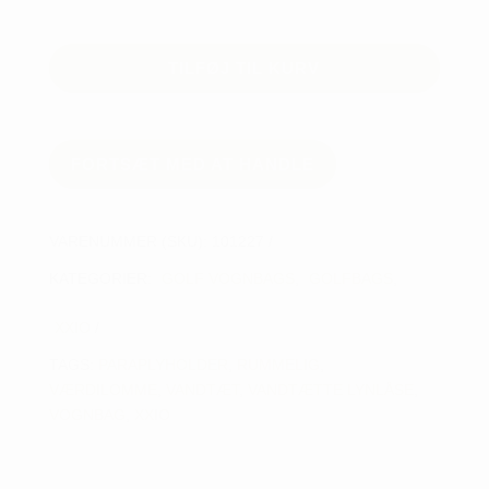
Waterproof
Cart
TILFØJ TIL KURV
Bag
m/top
antal
FORTSÆT MED AT HANDLE
VARENUMMER (SKU):
101227
KATEGORIER:
GOLF VOGNBAGS
,
GOLFBAGS
,
XXIO
TAGS:
PARAPLYHOLDER
,
RUMMELIG
,
VÆRDILOMME
,
VANDTÆT
,
VANDTÆTTE LYNLÅSE
,
VOGNBAG
,
XXIO