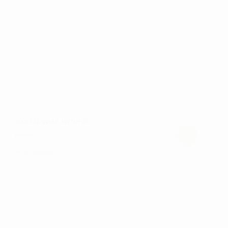
XXIO11 WMS HYBRID
Den
Den
kr.
2.599,00
kr.
1.819,30
Dette
oprindelige
aktuelle
vare
pris
pris
var:
er:
har
kr. 2.599,00.
kr. 1.819,30.
flere
varianter.
Mulighederne