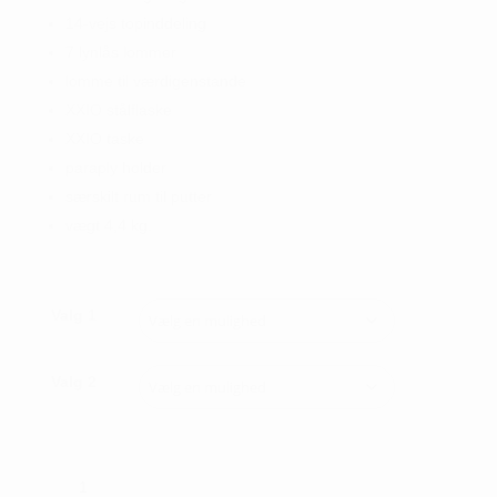
14-vejs topinddeling
7 lynlås lommer
lomme til værdigenstande
XXIO stålflaske
XXIO taske
paraply holder
særskilt rum til putter
vægt 4,4 kg.
Valg 1
Valg 2
XXIO
Premium