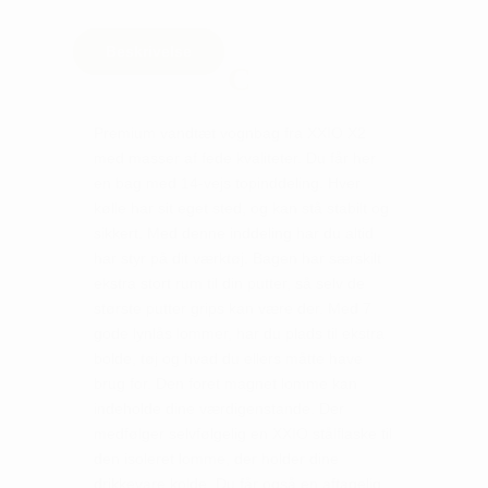
Beskrivelse
Premium vandtæt vognbag fra XXIO X2
med masser af fede kvaliteter. Du får her
en bag med 14-vejs topinddeling. Hver
kølle har sit eget sted, og kan stå stabilt og
sikkert. Med denne inddeling har du altid
har styr på dit værktøj. Bagen har særskilt
ekstra stort rum til din putter, så selv de
største putter grips kan være der. Med 7
gode lynlås lommer, har du plads til ekstra
bolde, tøj og hvad du ellers måtte have
brug for. Den foret magnet lomme kan
indeholde dine værdigenstande. Der
medfølger selvfølgelig en XXIO stålflaske til
den isoleret lomme, der holder dine
drikkevare kolde. Du får også en aftagelig