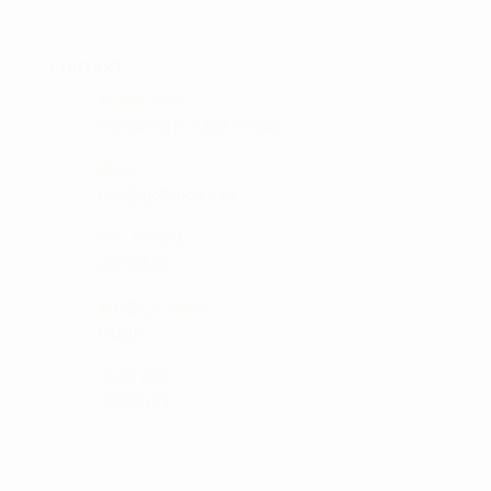
KONTAKT :
ADRESSE:
Ørnumvej 8, 4220 Korsør
MAIL:
tam@golfshop-k.dk
TELEFON:
28735526
MOBILE PAY:
61316
CVR NR:
33310129