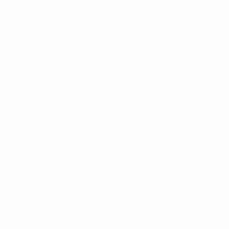
Mulighederne
kan
FRAGTFRIT
vælges
på
VED KØB OVER KR. 700
varesiden
ÅBNINGSTIDER :
Mandag til torsdag kl. 10.00 – 16.00
Fredag kl. 10.00 – 15.00
Lørdag og søndag kl. 9.00 – 14.00
Åbningstider er afhængig af spillere på GolfBox,
samt vind & vejr forhold. Der kan derfor åbnes
eller lukkes før de angivne tidspunkter.