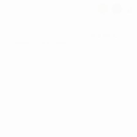
Hjem
/
GOLFBAGS
/
Golf vognbags
/ XXIO Premium
Waterproof Cart Bag m/top