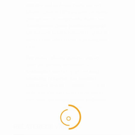
altid dine små nødvendigheder lige ved
hånden. Lavet af 100% polyester, er denne
golftrøje nem at vedligeholde, da den kan
maskinvaskes. Denne praktiske egenskab
gør det nemt at holde trøjen frisk og klar til
næste runde, uden at ofre tid på kompleks
pleje.
Køb denne Callaway golftrøje i dag og
oplev den perfekte kombination af
funktionalitet, komfort og stil - en sand
investering i dit golftøj. Kan eventuelt
kombineres med en
longsleeve polo
. Kan
naturligvis ikke kun bruges på golfbanen,
men også i hverdagen udenfor golfbanen!
RELATEREDE VARER