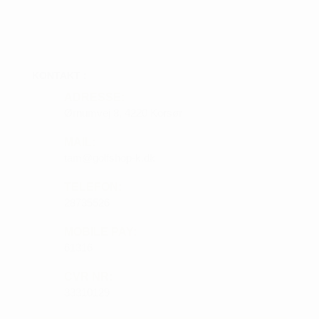
KONTAKT :
ADRESSE:
Ørnumvej 8, 4220 Korsør
MAIL:
tam@golfshop-k.dk
TELEFON:
28735526
MOBILE PAY:
61316
CVR NR:
33310129