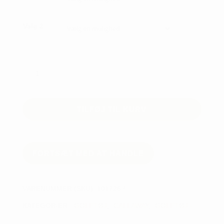
Valg 2
Callaway
Midweight
Textured
1/4-
TILFØJ TIL KURV
zip
fleece
-
herre
FORTSÆT MED AT HANDLE
antal
VARENUMMER (SKU):
101726
KATEGORIER:
GOLFTØJ
,
CALLAWAY
,
GOLFTØJ -