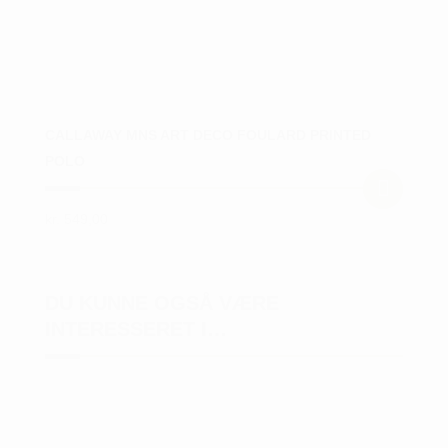
CALLAWAY MNS ART DECO FOULARD PRINTED
POLO
kr.
549,00
Dette
vare
har
DU KUNNE OGSÅ VÆRE
flere
INTERESSERET I…
varianter.
Mulighederne
kan
vælges
på