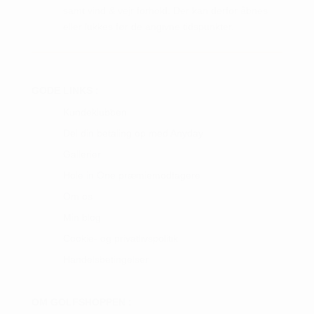
samt vind & vejr forhold. Der kan derfor åbnes
eller lukkes før de angivne tidspunkter.
GODE LINKS :
Kundeklubben
Del din betaling op med Anyday
Gallerier
Hole in One præmiemodtagere
Om os
Min blog
Cookie- og privatlivspolitik
Handelsbetingelser
OM GOLFSHOPPEN :