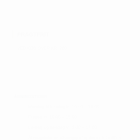
flere
varianter.
Mulighederne
kan
FRAGTFRIT
vælges
på
VED KØB OVER KR. 700
varesiden
ÅBNINGSTIDER :
Mandag til torsdag kl. 10.00 – 16.00
Fredag kl. 10.00 – 15.00
Lørdag og søndag kl. 9.00 – 14.00
Åbningstider er afhængig af spillere på GolfBox,