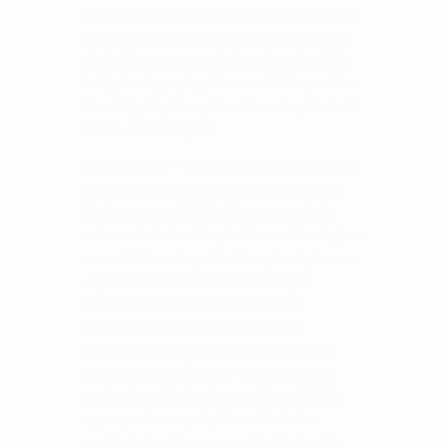
golftrøje på en unik kombination af komfort
og holdbarhed. Det termiske stof sikrer, at
du forbliver varm og behagelig, selv på de
køligste dage på golfbanen. Dette gør den
ideel til golfspillere, der elsker at spille året
rundt, uanset vejret.
Med Opti-Dri™-teknologien er du sikret en
trøje, der effektivt transporterer fugt væk
fra kroppen, så du forbliver tør og kølig,
selv under intensivt spil. Denne teknologi er
essentiel for at opretholde optimal ydeevne
og komfort under hele din runde på
golfbanen. Denne trøje er ikke kun
funktionel, men også elegant. Det
iøjnefaldende stribede mønster og den
smarte halv lynlås giver et moderne og
professionelt look, der appellerer til både
nye og erfarne golfspillere. Med den
praktiske brystlomme med lynlås har du