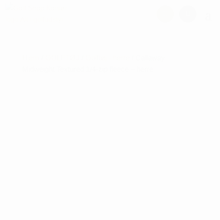
Hjem
/
GOLFTØJ
/
Golftøj - herre
/ Callaway
Midweight Textured 1/4-zip fleece – herre