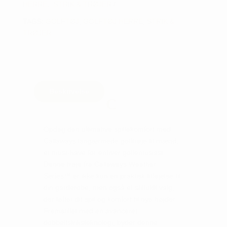
HERRE
,
STRIK & TRØJER
TAGS:
GOLFTØJ
,
GOLFTØJ HERRE
,
STRIK &
TRØJER
Beskrivelse
Opdag den ultimative spillekomfort med
Callaways langærmede golftrøje til mænd,
et must-have for enhver golfentusiast.
Denne trøje fra Callaways Weather
Series™ er ikke kun en praktisk tilføjelse til
din garderobe, men også et stilfuldt valg,
der løfter dit spil og komfort til nye højder.
Fremstillet med en avanceret
dobbeltstriksteknologi, byder denne