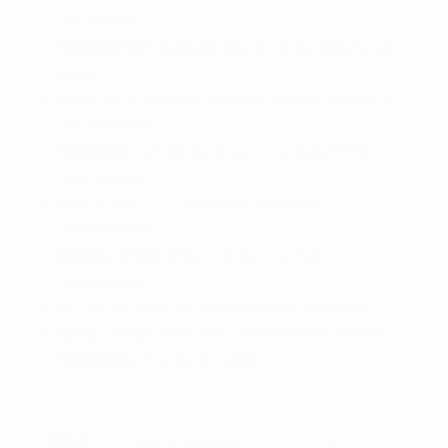
holdbarhed.
Konstruktion:
Dobbeltstrikket for ekstra tykkelse og
varme.
Serie:
Del af Callaways Weather Series™, perfekt til
alle vejrforhold.
Teknologi:
Termisk stof til varme og Opti-Dri™ til
fugttransport.
Vedligeholdelse:
Nem at vaske og pleje –
maskinvaskbar.
Design:
Stilfuldt stribet mønster med halv
lynlåslukning.
Ekstra features:
Praktisk brystlomme med lynlås.
Ærmer:
Lange ærmer med kontrastfarvede paneler.
Oprindelse:
Importeret kvalitet.
Valg 1