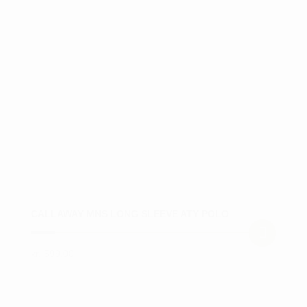
varesiden
CALLAWAY MNS LONG SLEEVE ATY POLO
kr.
599,00
Dette
vare
har