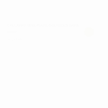
CALLAWAY REVA PEARL GOLFBOLD DAME
kr.
249,00
Dette
vare
har
flere
varianter.
Mulighederne
kan
vælges
på
varesiden